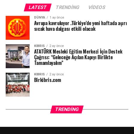
LATEST
TRENDING
VIDEOS
DÜNYA
1 ay önce
Avrupa kavruluyor .Türkiye’de yeni haftada aşırı
sıcak hava dalgası etkili olacak
KIBRIS
2 ay önce
ATATÜRK Mesleki Eğitim Merkezi İçin Destek
Çağrısı: “Geleceğe Açılan Kapıyı Birlikte
Tamamlayalım”
KIBRIS
2 ay önce
Birkibris.com
TRENDING