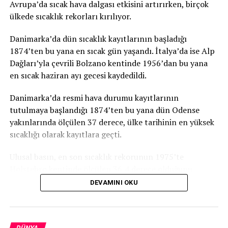
Avrupa’da sıcak hava dalgası etkisini artırırken, birçok
KAÇIRMAYIN
ABD’nin Çin’le rekabetine katkı sağlayacak tasarı
ülkede sıcaklık rekorları kırılıyor.
onaylandı
Danimarka’da dün sıcaklık kayıtlarının başladığı
1874’ten bu yana en sıcak gün yaşandı. İtalya’da ise Alp
Dağları’yla çevrili Bolzano kentinde 1956’dan bu yana
en sıcak haziran ayı gecesi kaydedildi.
Danimarka’da resmi hava durumu kayıtlarının
tutulmaya başlandığı 1874’ten bu yana dün Odense
yakınlarında ölçülen 37 derece, ülke tarihinin en yüksek
sıcaklığı olarak kayıtlara geçti.
Ulusal basın, en son sıcaklık rekorunun 1975’te
Holstebro kentinde ölçülen 36,4 derece olduğunu,
haziran ayı için ise en son 1947’de 35,5 dereceyle rekor
DEVAMINI OKU
kırıldığını anımsattı.
Danimarka’yı etkisi altına alan sıcak hava dalgasının
DÜNYA