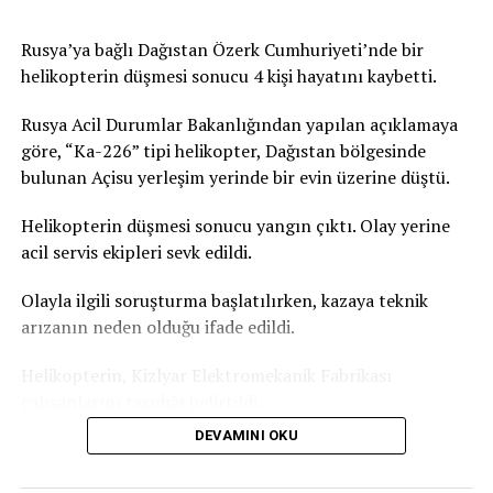
Paris’teki iki cenaze salonunun da dolduğunu doğruladı,
kente yakın çevresindeki cenaze salonlarında da
Rusya’ya bağlı Dağıstan Özerk Cumhuriyeti’nde bir
yoğunluk yaşandığını kaydetti. Fransa’daki acil sağlık
helikopterin düşmesi sonucu 4 kişi hayatını kaybetti.
hizmeti veren kurumun verilerine göre, Paris’te geçen
gün aşırı sıcaklardan etkilendiği değerlendirilen 109 kişi
Rusya Acil Durumlar Bakanlığından yapılan açıklamaya
yaşamını yitirmişti. Bu sayının yalnızca ev ve kamusal
göre, “Ka-226” tipi helikopter, Dağıstan bölgesinde
alanda hayatını kaybedenleri kapsadığı bildirilmişti.
bulunan Açisu yerleşim yerinde bir evin üzerine düştü.
Türkiye’de de yeni haftada aşırı sıcak hava dalgası etkili
Helikopterin düşmesi sonucu yangın çıktı. Olay yerine
olacak. İstanbul’da hava sıcaklığının yarın 31 dereceye,
acil servis ekipleri sevk edildi.
Salı günü ise 35 dereceyi ulaşması bekleniyor. Türkiye
Olayla ilgili soruşturma başlatılırken, kazaya teknik
basınında yer alan haberlere göre Akdeniz Bölgesi
arızanın neden olduğu ifade edildi.
genelinde gölgede hissedilen sıcaklık 36-39 derece.
Güneş altında ve asfalt alanlarda ise sıcaklık 50 dereceyi
Helikopterin, Kizlyar Elektromekanik Fabrikası
geçiyor.
çalışanlarını taşıdığı belirtildi.
DEVAMINI OKU
Dağıstan Özerk Cumhuriyeti Başkanı Sergey Melikov,
Telegram kanalından yaptığı açıklamada, olay yerinde