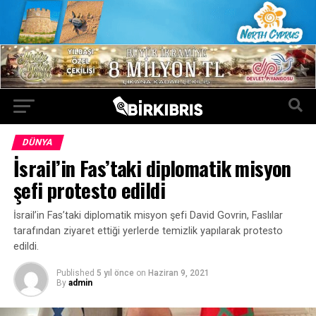
DÜNYA
İsrail’in Fas’taki diplomatik misyon
şefi protesto edildi
İsrail’in Fas’taki diplomatik misyon şefi David Govrin, Faslılar
tarafından ziyaret ettiği yerlerde temizlik yapılarak protesto
edildi.
Published
5 yıl önce
on
Haziran 9, 2021
By
admin