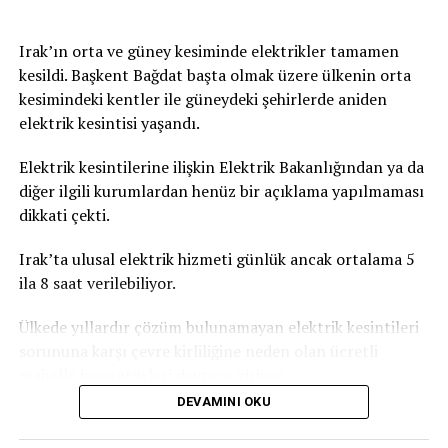
Irak’ın orta ve güney kesiminde elektrikler tamamen
kesildi. Başkent Bağdat başta olmak üzere ülkenin orta
kesimindeki kentler ile güneydeki şehirlerde aniden
elektrik kesintisi yaşandı.
Elektrik kesintilerine ilişkin Elektrik Bakanlığından ya da
diğer ilgili kurumlardan henüz bir açıklama yapılmaması
dikkati çekti.
Irak’ta ulusal elektrik hizmeti günlük ancak ortalama 5
ila 8 saat verilebiliyor.
Ülkede yıllardır çözüm bulunamayan elektrik kesintileri
sorununa karşı çevre kirliliğine neden olan ücretli
mahalle jeneratörleri devreye giriyor.
DEVAMINI OKU