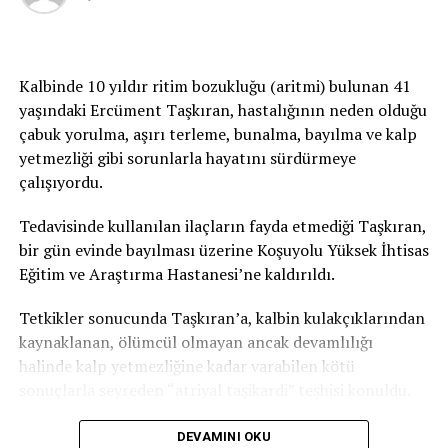
Öncelikle güneşe karşı hassas olan kişilerde bunu
muhakkak belirtmek lazım. Giysiler çok kalın olmayan,
ışığı yansıtacak tarzda açık renkli, gevşek uzun kollu
olabilir. Şapka, gözlük hatta şu aralar maske bile
Kalbinde 10 yıldır ritim bozukluğu (aritmi) bulunan 41
güneşten koruyor.”
yaşındaki Ercüment Taşkıran, hastalığının neden olduğu
çabuk yorulma, aşırı terleme, bunalma, bayılma ve kalp
Güneş koruyucu krem kullanmak şart
yetmezliği gibi sorunlarla hayatını sürdürmeye
çalışıyordu.
Bir diğer korunma yöntemi ise dermatoloji uzmanlarının
önemle üzerinde durduğu koruyucu kremler… Koruyucu
Tedavisinde kullanılan ilaçların fayda etmediği Taşkıran,
ürünler fiziksel ve kimyasal olmak üzere iki gruba
bir gün evinde bayılması üzerine Koşuyolu Yüksek İhtisas
ayrılıyor. Prof. Dr. Zindancı bu ayrımın ne anlama
Eğitim ve Araştırma Hastanesi’ne kaldırıldı.
geldiğini şöyle açıklıyor:
Tetkikler sonucunda Taşkıran’a, kalbin kulakçıklarından
“Fiziksel koruyucular içlerinde kimyasal maddeyi en az
kaynaklanan, ölümcül olmayan ancak devamlılığı
barındıran, daha çok bariyer oluşturan ürünler. Özellikle
halinde kalp yetmezliğine kadar varabilen kötü
yaşlılar, çocuklar ve hamilelerde bunun kullanılmasını
sonuçlarla seyreden “atriyal taşikardi” teşhisi konuldu.
tercih ediyoruz. Diğer ürünler ise kimyasal diye geçiyor
ama yine bunlar da pek çok testten geçen ürünler. Yine
Tedavi, dünya tıp literatürüne kazandırıldı
DEVAMINI OKU