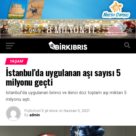
YAŞAM
İstanbul’da uygulanan aşı sayısı 5
milyonu geçti
İstanbul’da uygulanan birinci ve ikinci doz toplam aşı miktarı 5
milyonu aştı.
Published
5 yıl önce
on
Haziran 5, 2021
By
admin