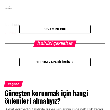
TRT
İLGİLİ KONU:
DEVAMINI OKU
UP NEXT
Uygulanan aşı miktarı 28 milyona yaklaşıyor
İLGİNİZİ ÇEKEBİLİR
KAÇIRMAYIN
Türkiye’de uygulanan aşı miktarı 27 milyon dozu aştı
YORUM YAPABILIRSINIZ
YAŞAM
Güneşten korunmak için hangi
önlemleri almalıyız?
Dikkat edilmediği takdirde güneş ışınlarının cilde pek çok zararı