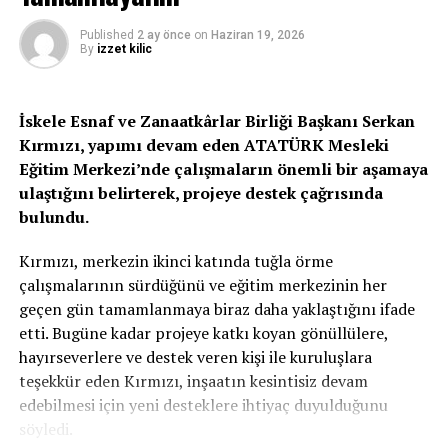
mesafenin korunabilmesi amacıyla bu işletmeler m2
alanlarını ve çalışan da dahil olmak üzere bir anda
Published
2 ay önce
on
Haziran 19, 2026
By
izzet kilic
işletme içerisinde toplam kaç kişi olabileceğini belirtilen
levhayı işletme girişlerine koymak ve bu doğrultuda
yerlere işaretleme yapılmak zorundadırlar. Ayrıca hijyen
İskele Esnaf ve Zanaatkârlar Birliği Başkanı Serkan
ve dezenfekte koşullarının hem işyerinin içinde hem de
Kırmızı, yapımı devam eden ATATÜRK Mesleki
giriş ve çıkışlarda uygulanması zorunlu olup, bu
Eğitim Merkezi’nde çalışmaların önemli bir aşamaya
tedbirleri almak ve uygulamak işyerinin
ulaştığını belirterek, projeye destek çağrısında
sorumluluğundadır.
bulundu.
Tedarik zinciri ile ilgili tüm işlemler 08:00-21:00 saatleri
arasında yapılacaktır.
Kırmızı, merkezin ikinci katında tuğla örme
Covid-19 testleri ile ilgili olarak; aşağıda alınan
çalışmalarının sürdüğünü ve eğitim merkezinin her
kararlarda belirtilmeyen tüm kamu ve özel
geçen gün tamamlanmaya biraz daha yaklaştığını ifade
kurum/kuruluş ve sektörler her 15 günde bir Antijen
etti. Bugüne kadar projeye katkı koyan gönüllülere,
testlerini belirlenen merkezlerde yineleyeceklerdir.
hayırseverlere ve destek veren kişi ile kuruluşlara
Açık olan sektörler, bağlı oldukları birlikler İlçe Emniyet
teşekkür eden Kırmızı, inşaatın kesintisiz devam
Kurulları, belediyeler ve Polis Genel Müdürlüğü
edebilmesi için yeni desteklere ihtiyaç duyulduğunu
tarafından denetlenecektir.
söyledi.
İşletmeler, düzenlenecek olan taahhüt forumlarını