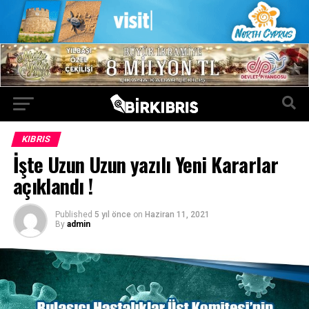
KIBRIS
İşte Uzun Uzun yazılı Yeni Kararlar
açıklandı !
Published
5 yıl önce
on
Haziran 11, 2021
By
admin