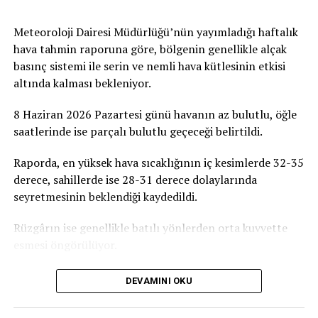
Karantinasız giriş
insanlarımızı, sivil toplum örgütlerimizi ve
AŞISIZ;
gönüllülerimizi ATATÜRK Mesleki Eğitim Merkezi
Meteoroloji Dairesi Müdürlüğü’nün yayımladığı haftalık
Yolculuktan önce son 72 saat negatif PCR sonucu
projesine destek olmaya davet ediyoruz” dedi.
hava tahmin raporuna göre, bölgenin genellikle alçak
7 Gün Karantina.
basınç sistemi ile serin ve nemli hava kütlesinin etkisi
Birçok Meslek Dalında Eğitim Verilecek
YEŞİL;
altında kalması bekleniyor.
AŞILI veya HASTALIĞI GEÇİRMİŞ;
Tamamlanmasının ardından ATATÜRK Mesleki Eğitim
8 Haziran 2026 Pazartesi günü havanın az bulutlu, öğle
Kısıtlama yok.
Merkezi’nde terzilik, ayakkabıcılık, kaynakçılık,
saatlerinde ise parçalı bulutlu geçeceği belirtildi.
AŞISIZ;
tesisatçılık, robotik kodlama, oto elektrik, oto kaporta,
Yolculuk öncesi son 72 saat negatif PCR sonucu.
kuaförlük ve berberlik gibi birçok alanda mesleki eğitim
Raporda, en yüksek hava sıcaklığının iç kesimlerde 32-35
Karantinasız Giriş.
verilmesi planlanıyor. Merkezin, KKTC’nin mesleki
derece, sahillerde ise 28-31 derece dolaylarında
eğitim altyapısına önemli katkılar sağlaması ve
seyretmesinin beklendiği kaydedildi.
gençlerin istihdam olanaklarını artırması hedefleniyor.
GRİ;
Rüzgârın ise genellikle batılı yönlerden orta kuvvette
esmesi öngörülüyor.
Aşılı olup olmadığına bakılmaksızın, yolculuk öncesi,
son 72 saat negatif PCR sonucu ve 14 gün karantina
şartı ile ülkeye giriş yapılabilecektir.
DEVAMINI OKU
GENEL KURALLAR;