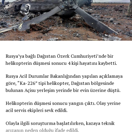
kadar farklı noktalarda zirve yapması öngörülüyor.
Fransa’da ise, aşırı sıcaklar nedeniyle can kaybı hızla
artıyor. Kentte cenaze töreni öncesi naaşların muhafaza
edildiği cenaze salonlarının dolduğu belirtildi. Fransa
Ulusal Cenaze Hizmetleri Federasyonu Sözcüsü,
Paris’teki iki cenaze salonunun da dolduğunu doğruladı,
kente yakın çevresindeki cenaze salonlarında da
Rusya’ya bağlı Dağıstan Özerk Cumhuriyeti’nde bir
yoğunluk yaşandığını kaydetti. Fransa’daki acil sağlık
helikopterin düşmesi sonucu 4 kişi hayatını kaybetti.
hizmeti veren kurumun verilerine göre, Paris’te geçen
gün aşırı sıcaklardan etkilendiği değerlendirilen 109 kişi
Rusya Acil Durumlar Bakanlığından yapılan açıklamaya
yaşamını yitirmişti. Bu sayının yalnızca ev ve kamusal
göre, “Ka-226” tipi helikopter, Dağıstan bölgesinde
alanda hayatını kaybedenleri kapsadığı bildirilmişti.
bulunan Açisu yerleşim yerinde bir evin üzerine düştü.
Türkiye’de de yeni haftada aşırı sıcak hava dalgası etkili
Helikopterin düşmesi sonucu yangın çıktı. Olay yerine
olacak. İstanbul’da hava sıcaklığının yarın 31 dereceye,
acil servis ekipleri sevk edildi.
Salı günü ise 35 dereceyi ulaşması bekleniyor. Türkiye
Olayla ilgili soruşturma başlatılırken, kazaya teknik
basınında yer alan haberlere göre Akdeniz Bölgesi
arızanın neden olduğu ifade edildi.
genelinde gölgede hissedilen sıcaklık 36-39 derece.