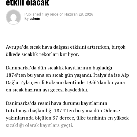
etkili olacak
KAÇIRMAYIN
Avustralya’da uçakta “örümcek” paniği
Published
1 ay önce
on
Haziran 28, 2026
By
admin
Avrupa’da sıcak hava dalgası etkisini artırırken, birçok
ülkede sıcaklık rekorları kırılıyor.
Danimarka’da dün sıcaklık kayıtlarının başladığı
1874’ten bu yana en sıcak gün yaşandı. İtalya’da ise Alp
Dağları’yla çevrili Bolzano kentinde 1956’dan bu yana
en sıcak haziran ayı gecesi kaydedildi.
Danimarka’da resmi hava durumu kayıtlarının
tutulmaya başlandığı 1874’ten bu yana dün Odense
yakınlarında ölçülen 37 derece, ülke tarihinin en yüksek
sıcaklığı olarak kayıtlara geçti.