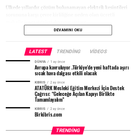
Ülkede yıllardır çözüm bulunamayan elektrik kesintileri
sorununa karşı çevre kirliliğine neden olan ücretli
mahalle jeneratörleri devreye giriyor.
DEVAMINI OKU
LATEST
TRENDING
VIDEOS
DÜNYA
1 ay önce
Avrupa kavruluyor .Türkiye’de yeni haftada aşırı
sıcak hava dalgası etkili olacak
KIBRIS
2 ay önce
ATATÜRK Mesleki Eğitim Merkezi İçin Destek
Çağrısı: “Geleceğe Açılan Kapıyı Birlikte
Tamamlayalım”
KIBRIS
2 ay önce
Birkibris.com
TRENDING