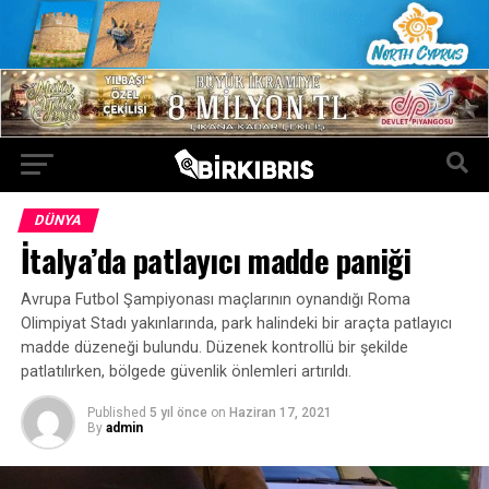
DÜNYA
İtalya’da patlayıcı madde paniği
Avrupa Futbol Şampiyonası maçlarının oynandığı Roma
Olimpiyat Stadı yakınlarında, park halindeki bir araçta patlayıcı
madde düzeneği bulundu. Düzenek kontrollü bir şekilde
patlatılırken, bölgede güvenlik önlemleri artırıldı.
Published
5 yıl önce
on
Haziran 17, 2021
By
admin