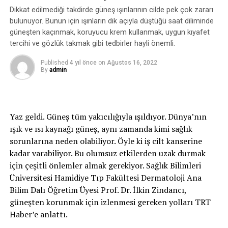
Akdeniz, meydana gelen balmumu etkisi nedeniyle
Dikkat edilmediği takdirde güneş ışınlarının cilde pek çok zararı
Muhsin’in gerçekçi olduğunu ve çok ilgi çektiğini
bulunuyor. Bunun için ışınların dik açıyla düştüğü saat diliminde
söylüyor.
güneşten kaçınmak, koruyucu krem kullanmak, uygun kıyafet
tercihi ve gözlük takmak gibi tedbirler hayli önemli.
Herkesin dikkatini çekiyor
Published
4 yıl önce
on
Ağustos 16, 2022
By
admin
Cansu Akdeniz ve Muhsin haftanın belli günlerinde
sokak performansı sergiliyorlar.
Sıklıkla Bahariye Caddesi’nde gerçekleşen bu
Yaz geldi. Güneş tüm yakıcılığıyla ışıldıyor. Dünya’nın
performans, meraklı gözlerin ilgi odağı oluyor.
ışık ve ısı kaynağı güneş, aynı zamanda kimi sağlık
sorunlarına neden olabiliyor. Öyle ki iş cilt kanserine
Genelde çevresinden çok olumlu tepkiler aldığını
kadar varabiliyor. Bu olumsuz etkilerden uzak durmak
anlatan Akdeniz, bunu Muhsin ile bir bütün olarak
için çeşitli önlemler almak gerekiyor. Sağlık Bilimleri
hareket etmesine bağlıyor.
Üniversitesi Hamidiye Tıp Fakültesi Dermatoloji Ana
Bilim Dalı Öğretim Üyesi Prof. Dr. İlkin Zindancı,
“Sirk kurmak istiyorum”
güneşten korunmak için izlenmesi gereken yolları TRT
Yaptığı işten büyük keyif aldığını belirten Akdeniz,
Haber’e anlattı.
hayatına yine kuklalar üzerinden yön vermek istiyor.