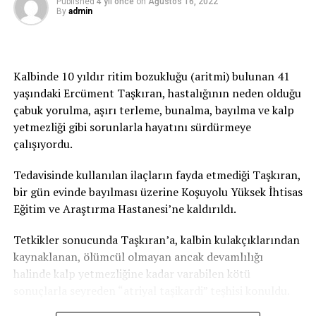
Published
4 yıl önce
on
Ağustos 16, 2022
“Blokajı öncelikle kıyafetlerle oluşturabilirsiniz.
By
admin
KAÇIRMAYIN
Öncelikle güneşe karşı hassas olan kişilerde bunu
Hamilelikte iyot eksikliği bebeği olumsuz etkiliyor
muhakkak belirtmek lazım. Giysiler çok kalın olmayan,
ışığı yansıtacak tarzda açık renkli, gevşek uzun kollu
olabilir. Şapka, gözlük hatta şu aralar maske bile
Kalbinde 10 yıldır ritim bozukluğu (aritmi) bulunan 41
güneşten koruyor.”
yaşındaki Ercüment Taşkıran, hastalığının neden olduğu
çabuk yorulma, aşırı terleme, bunalma, bayılma ve kalp
Güneş koruyucu krem kullanmak şart
yetmezliği gibi sorunlarla hayatını sürdürmeye
çalışıyordu.
Bir diğer korunma yöntemi ise dermatoloji uzmanlarının
önemle üzerinde durduğu koruyucu kremler… Koruyucu
Tedavisinde kullanılan ilaçların fayda etmediği Taşkıran,
ürünler fiziksel ve kimyasal olmak üzere iki gruba
bir gün evinde bayılması üzerine Koşuyolu Yüksek İhtisas
ayrılıyor. Prof. Dr. Zindancı bu ayrımın ne anlama
Eğitim ve Araştırma Hastanesi’ne kaldırıldı.
geldiğini şöyle açıklıyor:
Tetkikler sonucunda Taşkıran’a, kalbin kulakçıklarından
“Fiziksel koruyucular içlerinde kimyasal maddeyi en az
kaynaklanan, ölümcül olmayan ancak devamlılığı
barındıran, daha çok bariyer oluşturan ürünler. Özellikle
halinde kalp yetmezliğine kadar varabilen kötü
yaşlılar, çocuklar ve hamilelerde bunun kullanılmasını
sonuçlarla seyreden “atriyal taşikardi” teşhisi konuldu.
tercih ediyoruz. Diğer ürünler ise kimyasal diye geçiyor