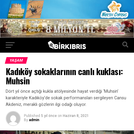
YAŞAM
Kadıköy sokaklarının canlı kuklası:
Muhsin
Dört yıl önce açtığı kukla atölyesinde hayat verdiği ‘Muhsin’
karakteriyle Kadıköy’de sokak performansları sergileyen Cansu
Akdeniz, meraklı gözlerin ilgi odağı oluyor.
Published
5 yıl önce
on
Haziran 8, 2021
By
admin