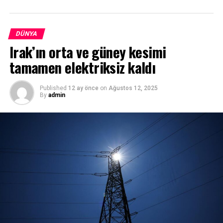
Telegram kanalından yaptığı açıklamada, olay yerinde
çalışmaların sürdüğünü belirterek, “İlk belirlemelere
göre, 4 kişi yaşamını yitirdi. Yaralanan 3 kişi ise
DÜNYA
hastaneye kaldırıldı.” ifadesini kullandı.
Irak’ın orta ve güney kesimi
tamamen elektriksiz kaldı
Published
12 ay önce
on
Ağustos 12, 2025
By
admin