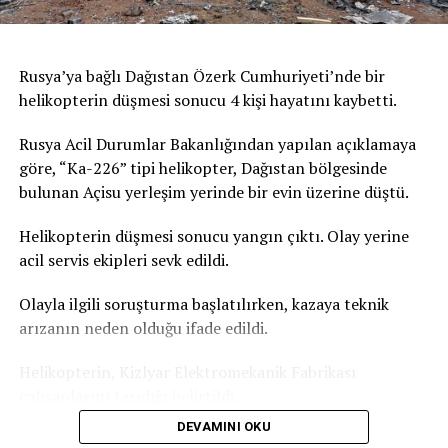
Ulusal Cenaze Hizmetleri Federasyonu Sözcüsü,
Paris’teki iki cenaze salonunun da dolduğunu doğruladı,
kente yakın çevresindeki cenaze salonlarında da
Rusya’ya bağlı Dağıstan Özerk Cumhuriyeti’nde bir
yoğunluk yaşandığını kaydetti. Fransa’daki acil sağlık
helikopterin düşmesi sonucu 4 kişi hayatını kaybetti.
hizmeti veren kurumun verilerine göre, Paris’te geçen
gün aşırı sıcaklardan etkilendiği değerlendirilen 109 kişi
Rusya Acil Durumlar Bakanlığından yapılan açıklamaya
yaşamını yitirmişti. Bu sayının yalnızca ev ve kamusal
göre, “Ka-226” tipi helikopter, Dağıstan bölgesinde
alanda hayatını kaybedenleri kapsadığı bildirilmişti.
bulunan Açisu yerleşim yerinde bir evin üzerine düştü.
Türkiye’de de yeni haftada aşırı sıcak hava dalgası etkili
Helikopterin düşmesi sonucu yangın çıktı. Olay yerine
olacak. İstanbul’da hava sıcaklığının yarın 31 dereceye,
acil servis ekipleri sevk edildi.
Salı günü ise 35 dereceyi ulaşması bekleniyor. Türkiye
Olayla ilgili soruşturma başlatılırken, kazaya teknik
basınında yer alan haberlere göre Akdeniz Bölgesi
arızanın neden olduğu ifade edildi.
genelinde gölgede hissedilen sıcaklık 36-39 derece.
Güneş altında ve asfalt alanlarda ise sıcaklık 50 dereceyi
Helikopterin, Kizlyar Elektromekanik Fabrikası
geçiyor.
çalışanlarını taşıdığı belirtildi.
DEVAMINI OKU
Dağıstan Özerk Cumhuriyeti Başkanı Sergey Melikov,