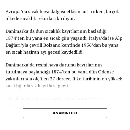
Zuniga de eşlik etti.
Avrupa’da sıcak hava dalgası etkisini artırırken, birçok
ülkede sıcaklık rekorları kırılıyor.
Harris’in, Guatemala ziyaretinin ardından Meksika
Devlet Başkanı Andres Manuel Lopez Obrador ile bir
Danimarka’da dün sıcaklık kayıtlarının başladığı
araya gelmesi bekleniyor.
1874’ten bu yana en sıcak gün yaşandı. İtalya’da ise Alp
Dağları’yla çevrili Bolzano kentinde 1956’dan bu yana
TRT
en sıcak haziran ayı gecesi kaydedildi.
Danimarka’da resmi hava durumu kayıtlarının
İLGİLİ KONU:
tutulmaya başlandığı 1874’ten bu yana dün Odense
UP NEXT
yakınlarında ölçülen 37 derece, ülke tarihinin en yüksek
Türkiye ve Rusya dışişleri yetkilileri Suriye’yi görüştü
sıcaklığı olarak kayıtlara geçti.
KAÇIRMAYIN
Aşılama hızı yavaşlayınca Biden’ın hedefi tehlikeye girdi
Ulusal basın, en son sıcaklık rekorunun 1975’te
Holstebro kentinde ölçülen 36,4 derece olduğunu,
haziran ayı için ise en son 1947’de 35,5 dereceyle rekor
DEVAMINI OKU
kırıldığını anımsattı.