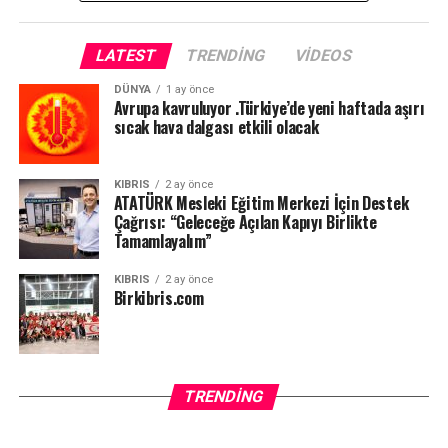
LATEST
TRENDING
VIDEOS
DÜNYA
1 ay önce
Avrupa kavruluyor .Türkiye’de yeni haftada aşırı
sıcak hava dalgası etkili olacak
KIBRIS
2 ay önce
ATATÜRK Mesleki Eğitim Merkezi İçin Destek
Çağrısı: “Geleceğe Açılan Kapıyı Birlikte
Tamamlayalım”
KIBRIS
2 ay önce
Birkibris.com
TRENDING