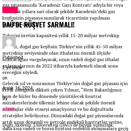
gaz piyasamızda ‘Karadeniz Gazı Kontratı’ adıyla bir veya
Dünya
daha çok yıllara sari olacak şekilde Karadeniz’deki gaz
keşfimizin piyasaya sunularak ticaretinin yapılması
DAÜ’DE RÜŞVET SARMALI!
mümkün olacak.”
Tahmini üretim kapasitesi yıllık 15-20 milyar metreküp
Yılmaz, doğal gaz keşfinin Türkiye’nin yıllık 45-50 milyar
metreküp seviyesinde olan ithalatını önemli ölçüde
Published
azaltacağını vurgulayarak, uzun vadeli doğal gaz ithalat
anlaşmalarının da 2022 itibarıyla kademeli olarak sona
2 yıl önce
ereceğini söyledi.
on
Gelecek yıl ve sonrasının Türkiye’nin doğal gaz piyasası için
Aralık 16, 2024
kritik olduğuna dikkati çeken Yılmaz, “Hem Bakanlığımız
hem de bizler bu dönemde yürütülecek kontrat
By
müzakerelerinde ülkemiz lehine olacak şekilde önemli
admin
avantajlar elde etmeyi amaçlıyoruz ve bu doğrultuda
stratejiler belirliyoruz. Dünyadaki doğal gaz piyasalarında
artık uzun dönemli ve petrole endeksli kontratlar yerine,
Doğu Akdeniz Üniversitesi (DAÜ)’de büyük yolsuzluk.
daha kısa vadeli ve borsa fiyatına endeksli anlaşmalara geçiş