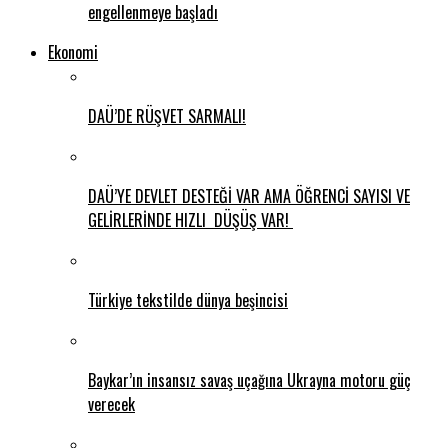
engellenmeye başladı
Ekonomi
DAÜ’DE RÜŞVET SARMALI!
DAÜ’YE DEVLET DESTEĞİ VAR AMA ÖĞRENCİ SAYISI VE
GELİRLERİNDE HIZLI DÜŞÜŞ VAR!
Türkiye tekstilde dünya beşincisi
Baykar’ın insansız savaş uçağına Ukrayna motoru güç
verecek