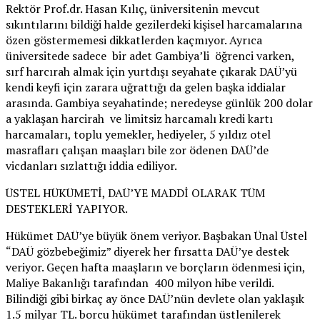
Rektör Prof.dr. Hasan Kılıç, üniversitenin mevcut
sıkıntılarını bildiği halde gezilerdeki kişisel harcamalarına
özen göstermemesi dikkatlerden kaçmıyor. Ayrıca
üniversitede sadece bir adet Gambiya’li öğrenci varken,
sırf harcırah almak için yurtdışı seyahate çıkarak DAÜ’yü
kendi keyfi için zarara uğrattığı da gelen başka iddialar
arasında. Gambiya seyahatinde; neredeyse günlük 200 dolar
a yaklaşan harcirah ve limitsiz harcamalı kredi kartı
harcamaları, toplu yemekler, hediyeler, 5 yıldız otel
masrafları çalışan maaşları bile zor ödenen DAÜ’de
vicdanları sızlattığı iddia ediliyor.
ÜSTEL HÜKÜMETİ, DAÜ’YE MADDİ OLARAK TÜM
DESTEKLERİ YAPIYOR.
Hükümet DAÜ’ye büyük önem veriyor. Başbakan Ünal Üstel
“DAÜ gözbebeğimiz” diyerek her fırsatta DAÜ’ye destek
veriyor. Geçen hafta maaşların ve borçların ödenmesi için,
Maliye Bakanlığı tarafından 400 milyon hibe verildi.
Bilindiği gibi birkaç ay önce DAÜ’nün devlete olan yaklaşık
1.5 milyar TL. borcu hükümet tarafından üstlenilerek