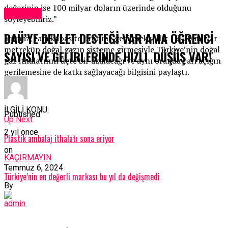
değerinin ise 100 milyar doların üzerinde olduğunu
Ekonomi
söyleyebiliriz.”
DAÜ’YE DEVLET DESTEĞİ VAR AMA ÖĞRENCİ
Yılmaz, tam kapasite üretime geçilerek yıllık 15-20 milyar
metreküp doğal gazın sisteme girmesiyle Türkiye’nin doğal
SAYISI VE GELİRLERİNDE HIZLI DÜŞÜŞ VAR!
gaz ithalatının üçte bir azalacağı ve aynı oranda cari açığın
gerilemesine de katkı sağlayacağı bilgisini paylaştı.
TRT
İLGİLİ KONU:
Published
Up Next
2 yıl önce
Plastik ambalaj ithalatı sona eriyor
on
KAÇIRMAYIN
Temmuz 6, 2024
Türkiye’nin en değerli markası bu yıl da değişmedi
By
admin