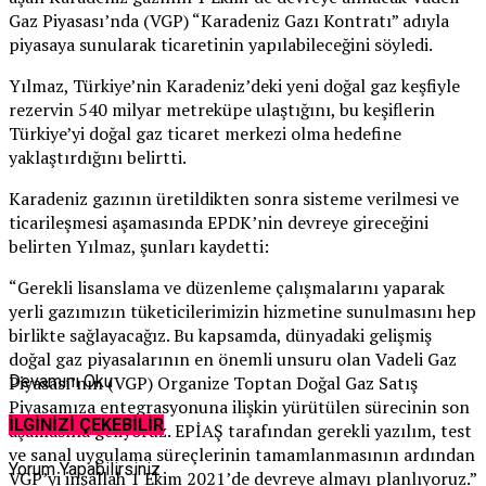
Gaz Piyasası’nda (VGP) “Karadeniz Gazı Kontratı” adıyla
piyasaya sunularak ticaretinin yapılabileceğini söyledi.
Yılmaz, Türkiye’nin Karadeniz’deki yeni doğal gaz keşfiyle
rezervin 540 milyar metreküpe ulaştığını, bu keşiflerin
Türkiye’yi doğal gaz ticaret merkezi olma hedefine
yaklaştırdığını belirtti.
Karadeniz gazının üretildikten sonra sisteme verilmesi ve
ticarileşmesi aşamasında EPDK’nin devreye gireceğini
belirten Yılmaz, şunları kaydetti:
“Gerekli lisanslama ve düzenleme çalışmalarını yaparak
yerli gazımızın tüketicilerimizin hizmetine sunulmasını hep
birlikte sağlayacağız. Bu kapsamda, dünyadaki gelişmiş
doğal gaz piyasalarının en önemli unsuru olan Vadeli Gaz
Piyasası’nın (VGP) Organize Toptan Doğal Gaz Satış
Devamını Oku
Piyasamıza entegrasyonuna ilişkin yürütülen sürecinin son
İLGİNİZİ ÇEKEBİLİR
aşamasına geliyoruz. EPİAŞ tarafından gerekli yazılım, test
ve sanal uygulama süreçlerinin tamamlanmasının ardından
Yorum Yapabilirsiniz
VGP’yi inşallah 1 Ekim 2021’de devreye almayı planlıyoruz.”