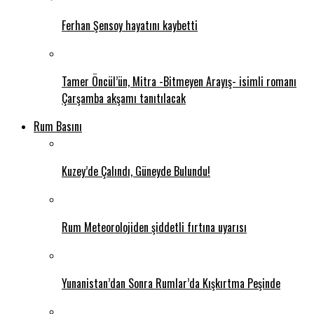
Ferhan Şensoy hayatını kaybetti
Tamer Öncül’ün, Mitra -Bitmeyen Arayış- isimli romanı
Çarşamba akşamı tanıtılacak
Rum Basını
Kuzey’de Çalındı, Güneyde Bulundu!
Rum Meteorolojiden şiddetli fırtına uyarısı
Yunanistan’dan Sonra Rumlar’da Kışkırtma Peşinde