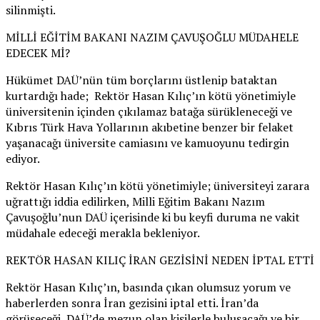
silinmişti.
MİLLİ EĞİTİM BAKANI NAZIM ÇAVUŞOĞLU MÜDAHELE
EDECEK Mİ?
Hükümet DAÜ’nün tüm borçlarını üstlenip bataktan
kurtardığı hade; Rektör Hasan Kılıç’ın kötü yönetimiyle
üniversitenin içinden çıkılamaz batağa sürükleneceği ve
Kıbrıs Türk Hava Yollarının akıbetine benzer bir felaket
yaşanacağı üniversite camiasını ve kamuoyunu tedirgin
ediyor.
Rektör Hasan Kılıç’ın kötü yönetimiyle; üniversiteyi zarara
uğrattığı iddia edilirken, Milli Eğitim Bakanı Nazım
Çavuşoğlu’nun DAÜ içerisinde ki bu keyfi duruma ne vakit
müdahale edeceği merakla bekleniyor.
REKTÖR HASAN KILIÇ İRAN GEZİSİNİ NEDEN İPTAL ETTİ
Rektör Hasan Kılıç’ın, basında çıkan olumsuz yorum ve
haberlerden sonra İran gezisini iptal etti. İran’da
görüşeceği, DAÜ’de mezun olan kişilerle buluşacağı ve bir