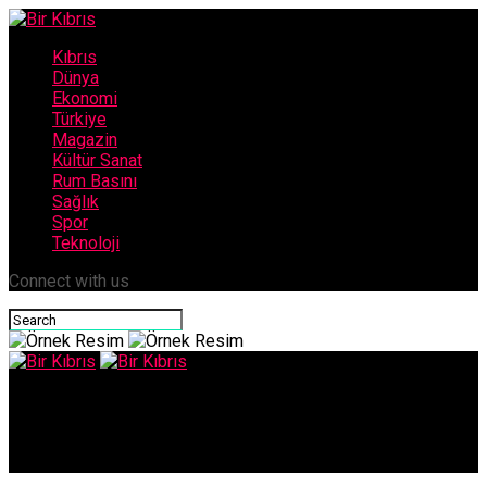
Kıbrıs
Dünya
Ekonomi
Türkiye
Magazin
Kültür Sanat
Rum Basını
Sağlık
Spor
Teknoloji
Connect with us
Bir Kıbrıs
Karadeniz gazı için geri sayım