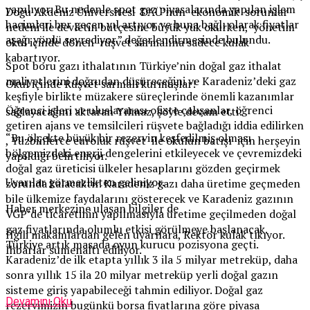
yapılıyor. Bu nedenle spot gaz piyasalarında yapılan işlem
Doğu Akdeniz Üniversitesi DAÜ’nün ekonomik sorunlar
hacimleri her geçen yıl artıyor ve buna bağlı olarak fiyatlar
nedeni ile devletin bütçesine büyük yük okurken, yönetim
aşağı yönlü seyrediyor.” değerlendirmesinde bulundu.
okul içinde dönen rüşvet sarmalına sadece kulak
kabartıyor.
Spot boru gazı ithalatının Türkiye’nin doğal gaz ithalat
maliyetlerini doğrudan düşüreceğini ve Karadeniz’deki gaz
Okul içinde Rüşvet sarmalı kurmuşlar!
keşfiyle birlikte müzakere süreçlerinde önemli kazanımlar
Öğrenci işleri ve uluslararası ofiste çalışanlar, öğrenci
sağlayacağını aktaran Yılmaz, şöyle devam etti:
getiren ajans ve temsilcileri rüşvete bağladığı iddia edilirken
“Bu ölçekte büyük bir rezervin keşfedilmiş olması
, Yüzbinlerce euroluk rüşvet ile okulun batışı için herşeyin
bölgemizdeki enerji dengelerini etkileyecek ve çevremizdeki
yapıldığı belirtiliyor.
doğal gaz üreticisi ülkeler hesaplarını gözden geçirmek
Uyarılar görmezlikten geliniyor.
zorunda kalacaktır. Karadeniz gazı daha üretime geçmeden
bile ülkemize faydalarını gösterecek ve Karadeniz gazının
Haber merkezine ulaşan bilgiler de
VGP’de ticaretinin yapılmasıyla üretime geçilmeden doğal
gaz fiyatlarında olumlu etkisi görülmeye başlanacak.
İlgili makamlardan gelen uyarılara, Rektör kulak tıkıyor.
Türkiye artık masada oyun kurucu pozisyona geçti.
İhbarlar sümenaltı ediliyor.
Karadeniz’de ilk etapta yıllık 3 ila 5 milyar metreküp, daha
sonra yıllık 15 ila 20 milyar metreküp yerli doğal gazın
sisteme giriş yapabileceği tahmin ediliyor. Doğal gaz
Devamını Oku
rezervimizin bugünkü borsa fiyatlarına göre piyasa