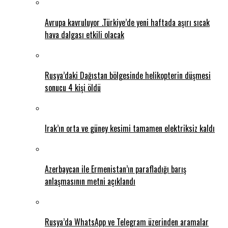
Avrupa kavruluyor .Türkiye’de yeni haftada aşırı sıcak
hava dalgası etkili olacak
Rusya’daki Dağıstan bölgesinde helikopterin düşmesi
sonucu 4 kişi öldü
Irak’ın orta ve güney kesimi tamamen elektriksiz kaldı
Azerbaycan ile Ermenistan’ın parafladığı barış
anlaşmasının metni açıklandı
Rusya’da WhatsApp ve Telegram üzerinden aramalar