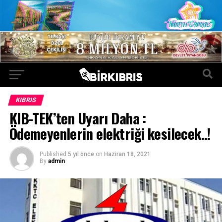
KIBRIS
KIB-TEK’ten Uyarı Daha :
Ödemeyenlerin elektriği kesilecek..!
Published
5 yıl önce
on
Haziran 18, 2021
By
admin