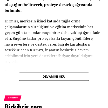
ulaştığını belirterek, projeye destek çağrısında
bulundu.
Kırmızı, merkezin ikinci katında tuğla örme
çalışmalarının sürdüğünü ve eğitim merkezinin her
geçen gün tamamlanmaya biraz daha yaklaştığını ifade
etti. Bugüne kadar projeye katkı koyan gönüllülere,
hayırseverlere ve destek veren kişi ile kuruluşlara
teşekkür eden Kırmızı, inşaatın kesintisiz devam
edebilmesi için yeni desteklere ihtiyaç duyulduğunu
söyledi.
Özellikle tuğla başta olmak üzere çeşitli inşaat
DEVAMINI OKU
malzemelerinin temin edilmesinin önem taşıdığını
vurgulayan Kırmızı, projenin tamamen gönüllü katkılar ve
ülkenin geleceğine yatırım yapma anlayışıyla bugünlere
geldiğini kaydetti.
KIBRIS
Birkibris.com