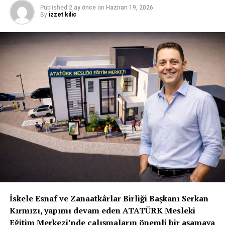
Published
2 ay önce
on
Haziran 19, 2026
By
izzet kilic
İskele Esnaf ve Zanaatkârlar Birliği Başkanı Serkan
Kırmızı, yapımı devam eden ATATÜRK Mesleki
Eğitim Merkezi’nde çalışmaların önemli bir aşamaya