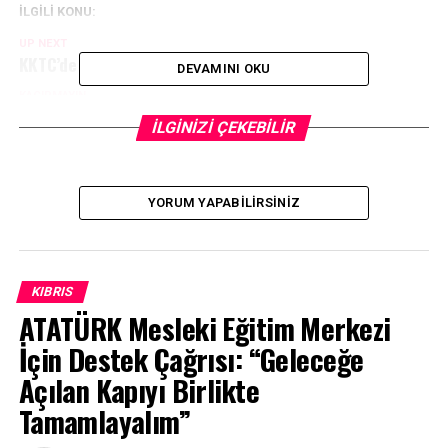
İLGİLİ KONU:
UP NEXT
KKTC’de Covid-19’dan bir ölüm daha
DEVAMINI OKU
KAÇIRMAYIN
KKTC’de toplam aşılanan kişi sayısı 150 bine yaklaşacak
İLGİNİZİ ÇEKEBİLİR
YORUM YAPABILIRSINIZ
KIBRIS
ATATÜRK Mesleki Eğitim Merkezi
İçin Destek Çağrısı: “Geleceğe
Açılan Kapıyı Birlikte
Tamamlayalım”