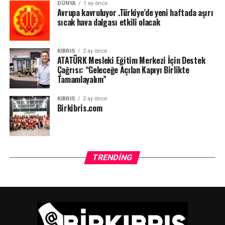
DÜNYA
1 ay önce
Avrupa kavruluyor .Türkiye’de yeni haftada aşırı
sıcak hava dalgası etkili olacak
KIBRIS
2 ay önce
ATATÜRK Mesleki Eğitim Merkezi İçin Destek
Çağrısı: “Geleceğe Açılan Kapıyı Birlikte
Tamamlayalım”
KIBRIS
2 ay önce
Birkibris.com
TRENDING