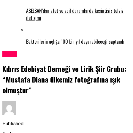
ASELSAN’dan afet ve acil durumlarda kesintisiz telsiz
iletişimi
Bakterilerin açlığa 100 bin yıl dayanabileceği saptandı
Kıbrıs
Kıbrıs Edebiyat Derneği ve Lirik Şiir Grubu:
“Mustafa Diana ülkemiz fotoğrafına ışık
olmuştur”
Published