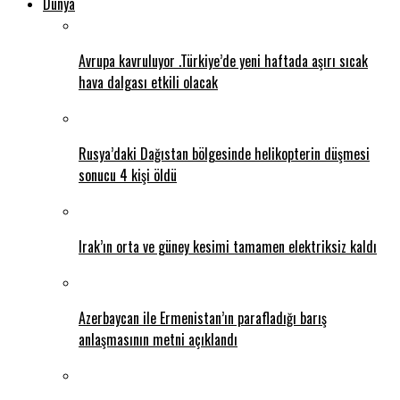
Dünya
Avrupa kavruluyor .Türkiye’de yeni haftada aşırı sıcak
hava dalgası etkili olacak
Rusya’daki Dağıstan bölgesinde helikopterin düşmesi
sonucu 4 kişi öldü
Irak’ın orta ve güney kesimi tamamen elektriksiz kaldı
Azerbaycan ile Ermenistan’ın parafladığı barış
anlaşmasının metni açıklandı