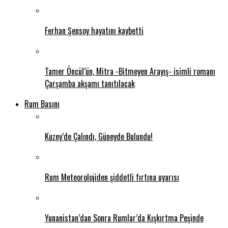
Ferhan Şensoy hayatını kaybetti
Tamer Öncül’ün, Mitra -Bitmeyen Arayış- isimli romanı
Çarşamba akşamı tanıtılacak
Rum Basını
Kuzey’de Çalındı, Güneyde Bulundu!
Rum Meteorolojiden şiddetli fırtına uyarısı
Yunanistan’dan Sonra Rumlar’da Kışkırtma Peşinde