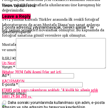
Diana, çektiği fotoğraflarla uluslararası üne kavuşmuş bir
Yorum Yapabilirsiniz
değerimizdir.
Leave a Reply
1972 yılında Kıbrıslı Türkler arasında ilk renkli fotoğraf
laboratuvarını da açan Mustafa Diana’nın sanat anlayışı
E-posta adresiniz yayınlanmayacak.
Gerekli alanlar
*
ile
her zaman yenilikleri kovalamak olmuştur. Bu kapsamda da
işaretlenmişlerdir
fotoğraf sanatına gönül verenlere ışık olmuştur.
Mustafa Diana, çektiği binlerce fotoğrafla her daim anılacak
ve unutulmayacaktır”
İLGİLİ KONU:
Up Next
Yorum
*
İlkbahar 2024 Celbi Acemi Erler ant içti
Ad
*
KAÇIRMAYIN
E-posta
*
KTAMS açlık sınırı rakamlarını açıkladı: “4 kişilik bir ailenin açlık
İnternet sitesi
sınırı 24 bin 268 TL”
Daha sonraki yorumlarımda kullanılması için adım, e-posta
adresim ve site adresim bu tarayıcıya kaydedilsin.