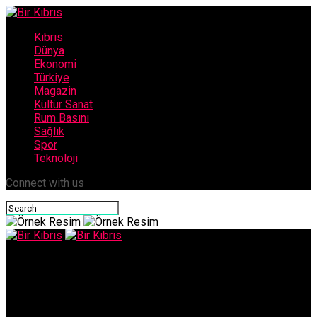
Kıbrıs
Dünya
Ekonomi
Türkiye
Magazin
Kültür Sanat
Rum Basını
Sağlık
Spor
Teknoloji
Connect with us
Bir Kıbrıs
Kıbrıs Edebiyat Derneği ve Lirik Şiir Grubu: “Mustafa Diana
ülkemiz fotoğrafına ışık olmuştur”