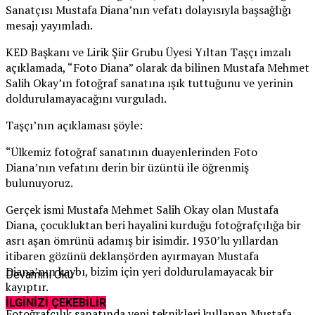
Sanatçısı Mustafa Diana’nın vefatı dolayısıyla başsağlığı
mesajı yayımladı.
KED Başkanı ve Lirik Şiir Grubu Üyesi Yıltan Taşçı imzalı
açıklamada, “Foto Diana” olarak da bilinen Mustafa Mehmet
Salih Okay’ın fotoğraf sanatına ışık tuttuğunu ve yerinin
doldurulamayacağını vurguladı.
Taşçı’nın açıklaması şöyle:
“Ülkemiz fotoğraf sanatının duayenlerinden Foto
Diana’nın vefatını derin bir üzüntü ile öğrenmiş
bulunuyoruz.
Gerçek ismi Mustafa Mehmet Salih Okay olan Mustafa
Diana, çocukluktan beri hayalini kurduğu fotoğrafçılığa bir
asrı aşan ömrünü adamış bir isimdir. 1930’lu yıllardan
itibaren gözünü deklanşörden ayırmayan Mustafa
Diana’nın kaybı, bizim için yeri doldurulamayacak bir
Devamını Oku
kayıptır.
İLGİNİZİ ÇEKEBİLİR
Fotoğrafçılık sanatında yeni teknikleri kullanan Mustafa