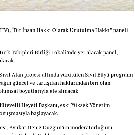
TİHV), “Bir İnsan Hakkı Olarak Unutulma Hakkı” paneli
Türk Tabipleri Birliği Lokali’nde yer alacak panel,
olacak.
 Sivil Alan projesi altında yürütülen Sivil Büyü programı
çağın güncel ve tartışılan haklarından biri olan
lumsal boyutlarıyla ele alınacak.
ütevelli Heyeti Başkanı, eski Yüksek Yönetim
konuşmasıyla başlayacak.
esi, Avukat Deniz Düzgün’ün moderatörlüğünü