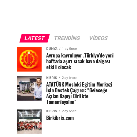
LATEST
TRENDING
VIDEOS
DÜNYA
1 ay önce
Avrupa kavruluyor .Türkiye’de yeni
haftada aşırı sıcak hava dalgası
etkili olacak
KIBRIS
2 ay önce
ATATÜRK Mesleki Eğitim Merkezi
İçin Destek Çağrısı: “Geleceğe
Açılan Kapıyı Birlikte
Tamamlayalım”
KIBRIS
2 ay önce
Birkibris.com