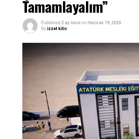
Tamamlayalım”
Published
2 ay önce
on
Haziran 19, 2026
By
izzet kilic