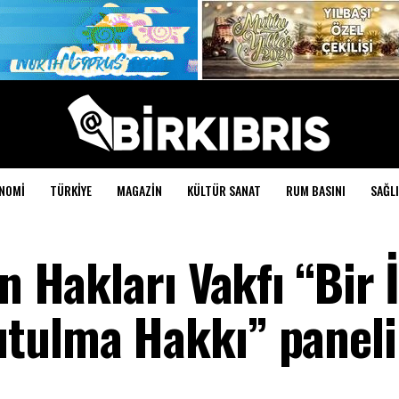
NOMI
TÜRKIYE
MAGAZIN
KÜLTÜR SANAT
RUM BASINI
SAĞLI
an Hakları Vakfı “Bir 
tulma Hakkı” paneli