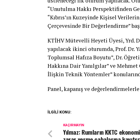
üstleneceği ilk oturum yapılacak. 
“Unutulma Hakkı Perspektifinden Ge
“Kıbrıs’ın Kuzeyinde Kişisel Veriler
Çerçevesinde Bir Değerlendirme” başl
KTİHV Mütevelli Heyeti Üyesi, Yrd. 
yapılacak ikinci oturumda, Prof. Dr
Toplumsal Hafıza Boyutu”, Dr. Öğre
Hakkına Dair Yanılgılar” ve Mehmet 
İlişkin Teknik Yöntemler” konuların
Panel, kapanış ve değerlendirmelerle
İLGİLİ KONU:
KAÇIRMAYIN
Yılmaz: Rumların KKTC ekonomi
zarar verme çabalarına kayıtsı