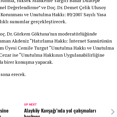
Oturumda, Yüksek Mahkeme Yargıcı Bahar Duatepe
nel Değerlendirme” ve Doç. Dr. Demet Çelik Ulusoy
in Korunması ve Unutulma Hakkı: 89/2007 Sayılı Yasa
ıklı sunumlar gerçekleştirecek.
Doç. Dr. Görkem Göktuna’nın moderatörlüğünde
. Yaman Akdeniz “Hatırlama Hakkı: İnternet Sansürünün
tim Üyesi Cemile Turgut “Unutulma Hakkı ve Unutulma
Cezar ise “Unutulma Hakkının Uygulanabilirliğine
da birer konuşma yapacak.
 sona erecek.
UP NEXT
sine
Alayköy Kavşağı’nda yol çalışmaları
z
başlıyor