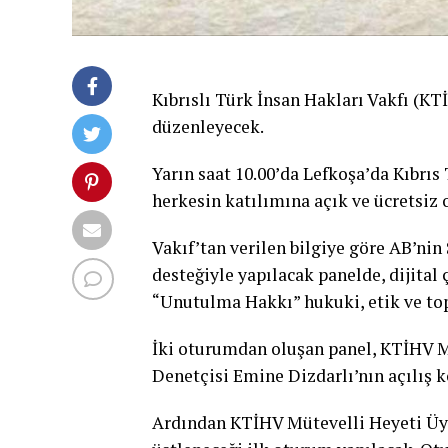
Kıbrıslı Türk İnsan Hakları Vakfı (K
düzenleyecek.
Yarın saat 10.00’da Lefkoşa’da Kıbrıs 
herkesin katılımına açık ve ücretsiz 
Vakıf’tan verilen bilgiye göre AB’nin
desteğiyle yapılacak panelde, dijital 
“Unutulma Hakkı” hukuki, etik ve top
İki oturumdan oluşan panel, KTİHV M
Denetçisi Emine Dizdarlı’nın açılış 
Ardından KTİHV Mütevelli Heyeti Üy