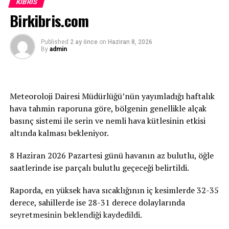
yapılacak küçük veya büyük her katkının büyük önem
KIBRIS
Birkibris.com
taşıdığını belirterek, “Bu proje siyaset üstüdür, gelecek
nesillere yapılan bir yatırımdır. Yapılacak her bağış,
verilecek her destek ve uzatılacak her yardım eli,
Published
2 ay önce
on
Haziran 8, 2026
By
admin
çocuklarımızın ve gençlerimizin geleceğine atılmış bir
imza olacaktır. Tüm duyarlı vatandaşlarımızı, iş
insanlarımızı, sivil toplum örgütlerimizi ve
gönüllülerimizi ATATÜRK Mesleki Eğitim Merkezi
Meteoroloji Dairesi Müdürlüğü’nün yayımladığı haftalık
projesine destek olmaya davet ediyoruz” dedi.
hava tahmin raporuna göre, bölgenin genellikle alçak
basınç sistemi ile serin ve nemli hava kütlesinin etkisi
Birçok Meslek Dalında Eğitim Verilecek
altında kalması bekleniyor.
Tamamlanmasının ardından ATATÜRK Mesleki Eğitim
8 Haziran 2026 Pazartesi günü havanın az bulutlu, öğle
Merkezi’nde terzilik, ayakkabıcılık, kaynakçılık,
saatlerinde ise parçalı bulutlu geçeceği belirtildi.
tesisatçılık, robotik kodlama, oto elektrik, oto kaporta,
kuaförlük ve berberlik gibi birçok alanda mesleki eğitim
Raporda, en yüksek hava sıcaklığının iç kesimlerde 32-35
verilmesi planlanıyor. Merkezin, KKTC’nin mesleki
derece, sahillerde ise 28-31 derece dolaylarında
eğitim altyapısına önemli katkılar sağlaması ve
seyretmesinin beklendiği kaydedildi.
gençlerin istihdam olanaklarını artırması hedefleniyor.