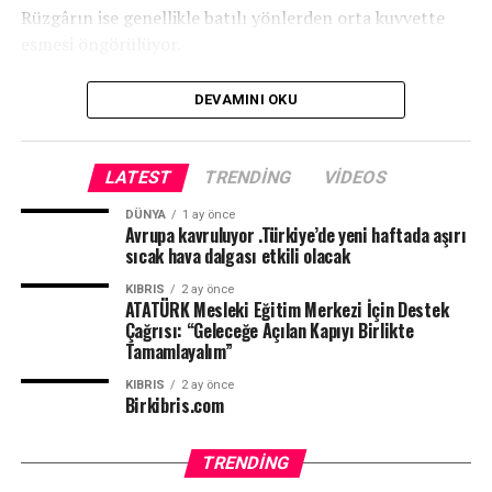
Rüzgârın ise genellikle batılı yönlerden orta kuvvette
esmesi öngörülüyor.
DEVAMINI OKU
LATEST
TRENDING
VIDEOS
DÜNYA
1 ay önce
Avrupa kavruluyor .Türkiye’de yeni haftada aşırı
sıcak hava dalgası etkili olacak
KIBRIS
2 ay önce
ATATÜRK Mesleki Eğitim Merkezi İçin Destek
Çağrısı: “Geleceğe Açılan Kapıyı Birlikte
Tamamlayalım”
KIBRIS
2 ay önce
Birkibris.com
TRENDING