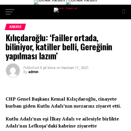
KIBRIS
Kılıçdaroğlu: ‘Failler ortada,
biliniyor, katiller belli, Gereğinin
yapılması lazım’
Published
5 yıl önce
on
Haziran 11, 2021
By
admin
CHP Genel Başkanı Kemal Kılıçdaroğlu, cinayete
kurban giden Kutlu Adalı’nın mezarını ziyaret etti.
Kutlu Adalı’nın eşi İlkay Adalı ve ailesiyle birlikte
Adalı’nın Lefkoşa’daki kabrine ziyarette