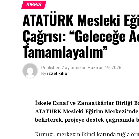
KIBRIS
ATATÜRK Mesleki Eği
Çağrısı: “Geleceğe Aç
Tamamlayalım”
Published
2 ay önce
on
Haziran 19, 2026
By
izzet kilic
İskele Esnaf ve Zanaatkârlar Birliği 
ATATÜRK Mesleki Eğitim Merkezi’nde 
belirterek, projeye destek çağrısında 
Kırmızı, merkezin ikinci katında tuğla ö