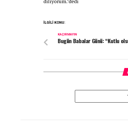
diliyorum.’dedi
İLGİLİ KONU:
KAÇIRMAYIN
Bugün Babalar Günü: “Kutlu ols