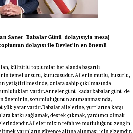
an Saner Babalar Günü dolayısıyla mesaj
toplumun dolayısı ile Devlet’in en önemli
olan, kültürlü toplumlar her alanda başarılı
ilenin temel unsuru, kurucusudur. Ailenin mutlu, huzurlu,
n yetiştirilmesinde, onlara sahip çıkılmasında
orumlulukları vardır.Anneler günü kadar babalar günü de
arın öneminin, sorumluluğunun anımsanmasında,
ük yarar vardır.Babalar ailelerine, yurtlarına karşı
onlara katkı sağlamak, destek çıkmak, yardımcı olmak
vlerindendir.Ailelerimizin refah ve mutluluğunu zengin
eltmek yarınların güvence altına alınması için elzemdir.