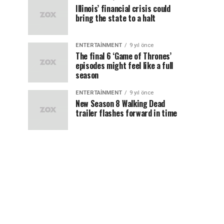
Illinois’ financial crisis could
bring the state to a halt
ENTERTAINMENT
9 yıl önce
The final 6 ‘Game of Thrones’
episodes might feel like a full
season
ENTERTAINMENT
9 yıl önce
New Season 8 Walking Dead
trailer flashes forward in time