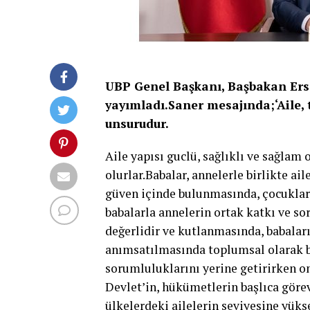
UBP Genel Başkanı, Başbakan Ers
yayımladı.Saner mesajında;‘Aile, 
unsurudur.
Aile yapısı guclü, sağlıklı ve sağlam 
olurlar.Babalar, annelerle birlikte a
güven içinde bulunmasında, çocukları
babalarla annelerin ortak katkı ve s
değerlidir ve kutlanmasında, babal
anımsatılmasında toplumsal olarak büy
sorumluluklarını yerine getirirken 
Devlet’in, hükümetlerin başlıca göre
ülkelerdeki ailelerin seviyesine yüks