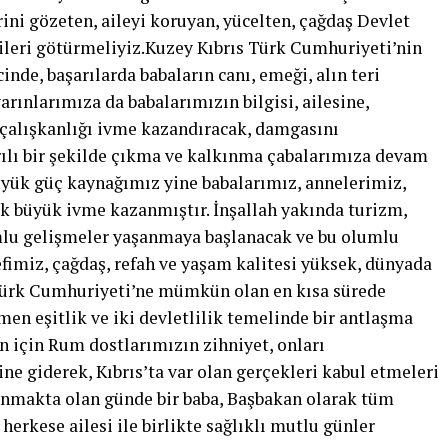
ini gözeten, aileyi koruyan, yücelten, çağdaş Devlet
ileri götürmeliyiz.Kuzey Kıbrıs Türk Cumhuriyeti’nin
nde, başarılarda babaların canı, emeği, alın teri
rınlarımıza da babalarımızın bilgisi, ailesine,
, çalışkanlığı ivme kazandıracak, damgasını
rılı bir şekilde çıkma ve kalkınma çabalarımıza devam
üyük güç kaynağımız yine babalarımız, annelerimiz,
k büyük ivme kazanmıştır. İnşallah yakında turizm,
mlu gelişmeler yaşanmaya başlanacak ve bu olumlu
fimiz, çağdaş, refah ve yaşam kalitesi yüksek, dünyada
s Türk Cumhuriyeti’ne mümkün olan en kısa sürede
n eşitlik ve iki devletlilik temelinde bir antlaşma
 için Rum dostlarımızın zihniyet, onları
ne giderek, Kıbrıs’ta var olan gerçekleri kabul etmeleri
anmakta olan günde bir baba, Başbakan olarak tüm
 herkese ailesi ile birlikte sağlıklı mutlu günler