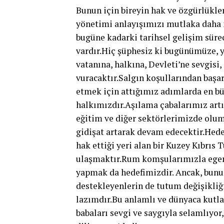
Bunun için bireyin hak ve özgürlükler
yönetimi anlayışımızı mutlaka daha 
bugüne kadarki tarihsel gelişim süreci
vardır.Hiç şüphesiz ki bugünümüze, ya
vatanına, halkına, Devleti’ne sevgisi
vuracaktır.Salgın koşullarından başa
etmek için attığımız adımlarda en b
halkımızdır.Aşılama çabalarımız artı
eğitim ve diğer sektörlerimizde olu
gidişat artarak devam edecektir.Hede
hak ettiği yeri alan bir Kuzey Kıbrı
ulaşmaktır.Rum komşularımızla egeme
yapmak da hedefimizdir. Ancak, bunun
destekleyenlerin de tutum değişikliği
lazımdır.Bu anlamlı ve dünyaca kutl
babaları sevgi ve saygıyla selamlıyor,