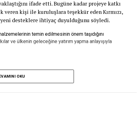
laştığını ifade etti. Bugüne kadar projeye katkı
k veren kişi ile kuruluşlara teşekkür eden Kırmızı,
 yeni desteklere ihtiyaç duyulduğunu söyledi.
 malzemelerinin temin edilmesinin önem taşıdığını
kılar ve ülkenin geleceğine yatırım yapma anlayışıyla
pılan Yatırımdır”
EVAMINI OKU
zca bir bina olmadığını belirten Serkan Kırmızı,
ebileceği, üretime katılabileceği ve kendi
eğitim yuvası olacağını söyledi.
in ihtiyaç duyduğu kalifiye iş gücünü yetiştirecek
 Bugüne kadar yüzlerce kişinin desteğiyle önemli
rme aşamasına geldik. Ancak eksilen tuğla ve diğer