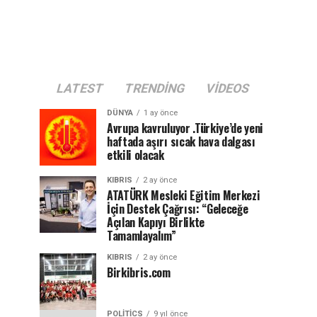
LATEST
TRENDING
VIDEOS
DÜNYA
1 ay önce
Avrupa kavruluyor .Türkiye’de yeni
haftada aşırı sıcak hava dalgası
etkili olacak
KIBRIS
2 ay önce
ATATÜRK Mesleki Eğitim Merkezi
İçin Destek Çağrısı: “Geleceğe
Açılan Kapıyı Birlikte
Tamamlayalım”
KIBRIS
2 ay önce
Birkibris.com
POLITICS
9 yıl önce