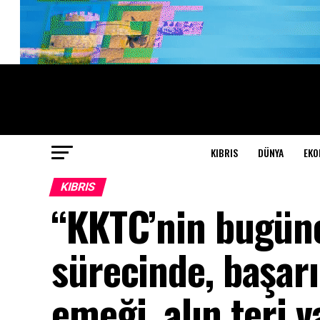
KIBRIS
DÜNYA
EKO
KIBRIS
“KKTC’nin bugüne
sürecinde, başarı
emeği, alın teri v