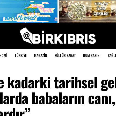
NOMI
TÜRKIYE
MAGAZIN
KÜLTÜR SANAT
RUM BASINI
SAĞLI
 kadarki tarihsel ge
larda babaların canı,
ardır”