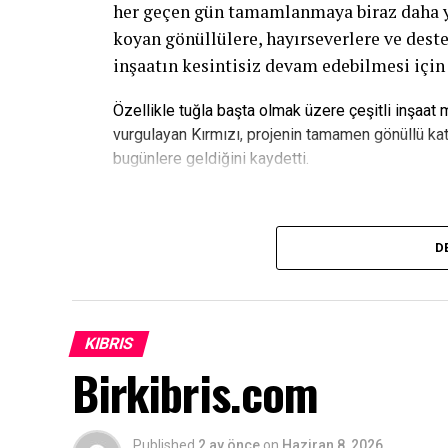
her geçen gün tamamlanmaya biraz daha yak
koyan gönüllülere, hayırseverlere ve deste
inşaatın kesintisiz devam edebilmesi için
Özellikle tuğla başta olmak üzere çeşitli inşaat
vurgulayan Kırmızı, projenin tamamen gönüllü kat
bugünlere geldiğini kaydetti.
“Bu Proje Gençlerin Geleceğine Ya
D
ATATÜRK Mesleki Eğitim Merkezi’nin yalnı
merkezin gelecekte gençlerin meslek öğren
ayakları üzerinde durabileceği önemli bir 
KIBRIS
Birkibris.com
Kırmızı açıklamasında, “Bu proje, ülkemiz
ve gençlerimize yeni fırsatlar sunacaktır.
bir mesafe kat ettik. İkinci katın tuğla ö
Published
2 ay önce
on
Haziran 8, 2026