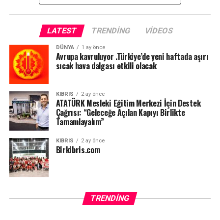
LATEST
TRENDING
VIDEOS
DÜNYA
1 ay önce
Avrupa kavruluyor .Türkiye’de yeni haftada aşırı
sıcak hava dalgası etkili olacak
KIBRIS
2 ay önce
ATATÜRK Mesleki Eğitim Merkezi İçin Destek
Çağrısı: “Geleceğe Açılan Kapıyı Birlikte
Tamamlayalım”
KIBRIS
2 ay önce
Birkibris.com
TRENDING