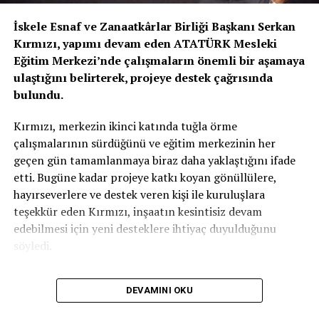
İskele Esnaf ve Zanaatkârlar Birliği Başkanı Serkan
Kırmızı, yapımı devam eden ATATÜRK Mesleki
Eğitim Merkezi’nde çalışmaların önemli bir aşamaya
ulaştığını belirterek, projeye destek çağrısında
bulundu.
Kırmızı, merkezin ikinci katında tuğla örme
çalışmalarının sürdüğünü ve eğitim merkezinin her
geçen gün tamamlanmaya biraz daha yaklaştığını ifade
etti. Bugüne kadar projeye katkı koyan gönüllülere,
hayırseverlere ve destek veren kişi ile kuruluşlara
teşekkür eden Kırmızı, inşaatın kesintisiz devam
edebilmesi için yeni desteklere ihtiyaç duyulduğunu
söyledi.
Özellikle tuğla başta olmak üzere çeşitli inşaat
DEVAMINI OKU
malzemelerinin temin edilmesinin önem taşıdığını
vurgulayan Kırmızı, projenin tamamen gönüllü katkılar ve