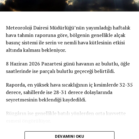
Meteoroloji Dairesi Müdürlüğü’nün yayımladığı haftalık
hava tahmin raporuna göre, bölgenin genellikle alçak
basınç sistemi ile serin ve nemli hava kütlesinin etkisi
altında kalması bekleniyor.
8 Haziran 2026 Pazartesi günü havanın az bulutlu, öğle
saatlerinde ise parçalı bulutlu geçeceği belirtildi.
Raporda, en yüksek hava sıcaklığının iç kesimlerde 32-35
derece, sahillerde ise 28-31 derece dolaylarında
seyretmesinin beklendiği kaydedildi.
Rüzgârın ise genellikle batılı yönlerden orta kuvvette
esmesi öngörülüyor.
DEVAMINI OKU