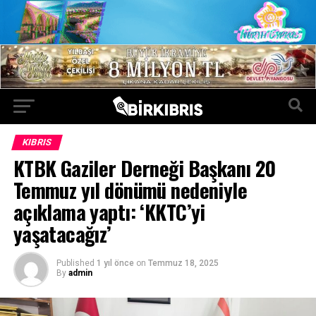
KIBRIS
KTBK Gaziler Derneği Başkanı 20
Temmuz yıl dönümü nedeniyle
açıklama yaptı: ‘KKTC’yi
yaşatacağız’
Published
1 yıl önce
on
Temmuz 18, 2025
By
admin