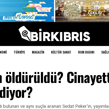
NOMI
TÜRKIYE
MAGAZIN
KÜLTÜR SANAT
RUM BASINI
SAĞLI
n öldürüldü? Cinayet
 diyor?
i bulunan ve aynı suçla aranan Sedat Peker’in, yayıml