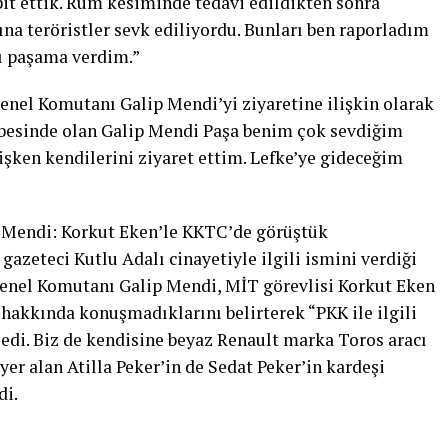
pit ettik. Rum kesiminde tedavi edildikten sonra
a teröristler sevk ediliyordu. Bunları ben raporladım
ı paşama verdim.”
nel Komutanı Galip Mendi’yi ziyaretine ilişkin olarak
besinde olan Galip Mendi Paşa benim çok sevdiğim
işken kendilerini ziyaret ettim. Lefke’ye gideceğim
 Mendi: Korkut Eken’le KKTC’de görüştük
 gazeteci Kutlu Adalı cinayetiyle ilgili ismini verdiği
enel Komutanı Galip Mendi, MİT görevlisi Korkut Eken
 hakkında konuşmadıklarını belirterek “PKK ile ilgili
ledi. Biz de kendisine beyaz Renault marka Toros aracı
yer alan Atilla Peker’in de Sedat Peker’in kardeşi
di.