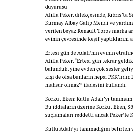
duyurusu
Atilla Peker, dilekçesinde, Kıbrıs’ta 
Kurmay Albay Galip Mendi ve yardımcı
verilen beyaz Renault Toros marka ar
evinin çevresinde keşif yaptıklarını a
Ertesi gün de Adalı’nın evinin etrafı
Atilla Peker, “Ertesi gün tekrar geldi
bulunduk, yine evden çok sesler geli
kişi de olsa bunların hepsi PKK’lıdır.
mahsur olmaz’” ifadesini kullandı.
Korkut Eken: Kutlu Adalı’yı tanımam, 
Bu iddiaların üzerine Korkut Eken, S
suçlamaları reddetti ancak Peker’le Kı
Kutlu Adalı’yı tanımadığını belirten 