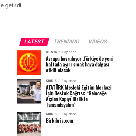
e getirdi.
LATEST
TRENDING
VIDEOS
DÜNYA
1 ay önce
Avrupa kavruluyor .Türkiye’de yeni
haftada aşırı sıcak hava dalgası
etkili olacak
KIBRIS
2 ay önce
ATATÜRK Mesleki Eğitim Merkezi
İçin Destek Çağrısı: “Geleceğe
Açılan Kapıyı Birlikte
Tamamlayalım”
KIBRIS
2 ay önce
Birkibris.com