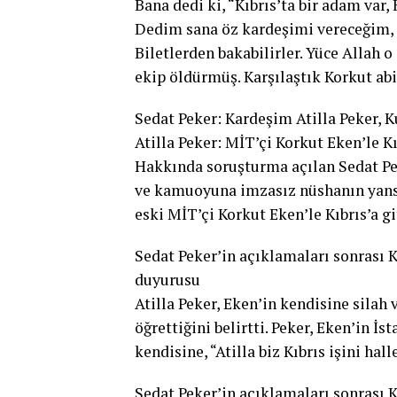
Bana dedi ki, “Kıbrıs’ta bir adam var,
Dedim sana öz kardeşimi vereceğim, A
Biletlerden bakabilirler. Yüce Allah o
ekip öldürmüş. Karşılaştık Korkut abiy
Sedat Peker: Kardeşim Atilla Peker, Ku
Atilla Peker: MİT’çi Korkut Eken’le Kı
Hakkında soruşturma açılan Sedat Peke
ve kamuoyuna imzasız nüshanın yansı
eski MİT’çi Korkut Eken’le Kıbrıs’a git
Sedat Peker’in açıklamaları sonrası 
duyurusu
Atilla Peker, Eken’in kendisine silah 
öğrettiğini belirtti. Peker, Eken’in 
kendisine, “Atilla biz Kıbrıs işini hal
Sedat Peker’in açıklamaları sonrası 