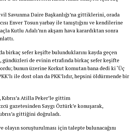
Sivil Savunma Daire Başkanlığı’na gittiklerini, orada
sı Enver Tosun yarbay ile tanıştığını ve kendilerine
açla Kutlu Adalı’nın akşam hava karardıktan sonra
nlattı.
nda birkaç sefer keşifte bulunduklarını kayda geçen
k, gündüzleri de evinin etrafında birkaç sefer keşifte
yordu; bunun üzerine Korkut komutan bana dedi ki ‘Üç
 PKK’lı ile dost olan da PKK’lıdır, hepsini öldürmende bir
Kıbrıs’a Atilla Peker’le gittim
özcü gazetesinden Saygı Öztürk’e konuşarak,
brıs’a gittiğini doğruladı.
ve olayın soruşturulması için talepte bulunacağını