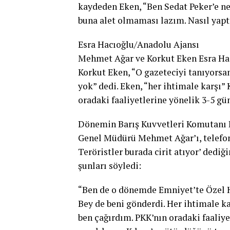
kaydeden Eken, “Ben Sedat Peker’e ne 
buna alet olmaması lazım. Nasıl yapt
Esra Hacıoğlu/Anadolu Ajansı
Mehmet Ağar ve Korkut Eken Esra Ha
Korkut Eken, “O gazeteciyi tanıyorsa
yok” dedi. Eken, “her ihtimale karşı” 
oradaki faaliyetlerine yönelik 3-5 gü
Dönemin Barış Kuvvetleri Komutanı 
Genel Müdürü Mehmet Ağar’ı, telefonla
Teröristler burada cirit atıyor’ dedi
şunları söyledi:
“Ben de o dönemde Emniyet’te Özel H
Bey de beni gönderdi. Her ihtimale kar
ben çağırdım. PKK’nın oradaki faaliye