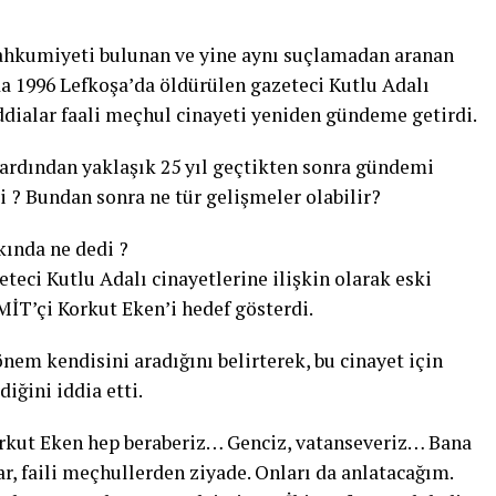
ahkumiyeti bulunan ve yine aynı suçlamadan aranan
da 1996 Lefkoşa’da öldürülen gazeteci Kutlu Adalı
 iddialar faali meçhul cinayeti yeniden gündeme getirdi.
 ardından yaklaşık 25 yıl geçtikten sonra gündemi
di ? Bundan sonra ne tür gelişmeler olabilir?
kında ne dedi ?
teci Kutlu Adalı cinayetlerine ilişkin olarak eski
MİT’çi Korkut Eken’i hedef gösterdi.
önem kendisini aradığını belirterek, bu cinayet için
iğini iddia etti.
rkut Eken hep beraberiz… Genciz, vatanseveriz… Bana
r, faili meçhullerden ziyade. Onları da anlatacağım.