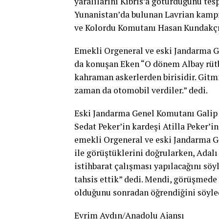
yaralılarını Kıbrıs’a götürdüğünü tes
Yunanistan’da bulunan Lavrian kampın
ve Kolordu Komutanı Hasan Kundakç
Emekli Orgeneral ve eski Jandarma Ge
da konuşan Eken “O dönem Albay rüt
kahraman askerlerden birisidir. Gitm
zaman da otomobil verdiler.” dedi.
Eski Jandarma Genel Komutanı Galip
Sedat Peker’in kardeşi Atilla Peker’in
emekli Orgeneral ve eski Jandarma G
ile görüştüklerini doğrularken, Adalı
istihbarat çalışması yapılacağını söy
tahsis ettik” dedi. Mendi, görüşmede 
olduğunu sonradan öğrendiğini söyle
Evrim Aydın/Anadolu Ajansı