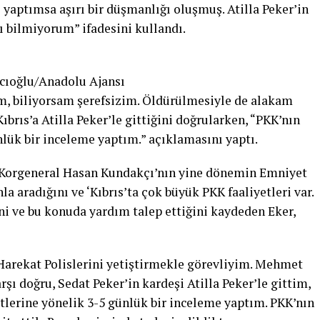
yaptımsa aşırı bir düşmanlığı oluşmuş. Atilla Peker’in
ı bilmiyorum” ifadesini kullandı.
cıoğlu/Anadolu Ajansı
m, biliyorsam şerefsizim. Öldürülmesiyle de alakam
Kıbrıs’a Atilla Peker’le gittiğini doğrularken, “PKK’nın
nlük bir inceleme yaptım.” açıklamasını yaptı.
Korgeneral Hasan Kundakçı’nın yine dönemin Emniyet
 aradığını ve ‘Kıbrıs’ta çok büyük PKK faaliyetleri var.
ğini ve bu konuda yardım talep ettiğini kaydeden Eker,
arekat Polislerini yetiştirmekle görevliyim. Mehmet
şı doğru, Sedat Peker’in kardeşi Atilla Peker’le gittim,
tlerine yönelik 3-5 günlük bir inceleme yaptım. PKK’nın