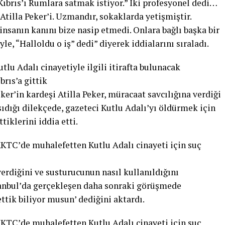
 Kıbrıs’ı Rumlara satmak istiyor.” İki profesyonel dedi…
tilla Peker’i. Uzmandır, sokaklarda yetişmiştir.
 insanın kanını bize nasip etmedi. Onlara bağlı başka bir
le, “Halloldu o iş” dedi” diyerek iddialarını sıraladı.
tlu Adalı cinayetiyle ilgili itirafta bulunacak
brıs’a gittik
r’in kardeşi Atilla Peker, müracaat savcılığına verdiği
dığı dilekçede, gazeteci Kutlu Adalı’yı öldürmek için
tiklerini iddia etti.
KKTC’de muhalefetten Kutlu Adalı cinayeti için suç
verdiğini ve susturucunun nasıl kullanıldığını
İstanbul’da gerçekleşen daha sonraki görüşmede
lettik biliyor musun’ dediğini aktardı.
KKTC’de muhalefetten Kutlu Adalı cinayeti için suç