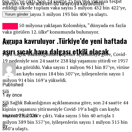
bin 297’ye çıktı. Son 24 saatte 25 bin 966 vakanın tespit
adresim ve site adresim bu tarayıcıya kaydedilsin.
edildiği ülkede toplam vaka sayısı 3 milyon 432 bin 422’ye,
iyileşenlerin sayısı 3 milyon 193 bin 406’ya ulaştı.
Nüfusu 50 milyona yaklaşan Kolombiya, “dünyada en fazla
Dünya
vaka görülen 12. ülke” konumunda bulunuyor.
Avrupa kavruluyor .Türkiye’de yeni haftada
Peru
aşırı sıcak hava dalgası etkili olacak
Peru Sağlık Bakanlığından yapılan açıklamaya göre, Covid-
19 nedeniyle son 24 saatte 238 kişi yaşamını yitirdi ve 1957
yeni vaka görüldü. Vaka sayısı 1 milyon 961 bin 87’ye, virüse
bağlı can kaybı sayısı 184 bin 507’ye, iyileşenlerin sayısı 1
milyon 914 bin 169’a yükseldi.
Published
Şili
1 ay önce
Şili Sağlık Bakanlığının açıklamasına göre, son 24 saatte 44
on
kişinin yaşamını yitirmesiyle Covid-19’a bağlı can kaybı
sayısı 29 bin 344’e çıktı. Vaka sayısı 5 bin 40 artışla 1
Haziran 28, 2026
milyon 389 bin 357’ye, iyileşenlerin sayısı 1 milyon 315 bin
By
860’a ulaştı.