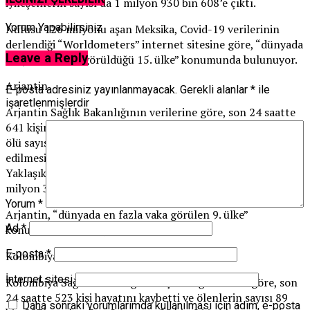
iyileşenlerin sayısı da 1 milyon 930 bin 608’e çıktı.
Yorum Yapabilirsiniz
Nüfusu 126 milyonu aşan Meksika, Covid-19 verilerinin
derlendiği “Worldometers” internet sitesine göre, “dünyada
Leave a Reply
en çok vakanın görüldüğü 15. ülke” konumunda bulunuyor.
Arjantin
E-posta adresiniz yayınlanmayacak.
Gerekli alanlar
*
ile
işaretlenmişlerdir
Arjantin Sağlık Bakanlığının verilerine göre, son 24 saatte
641 kişinin hayatını kaybetmesiyle Covid-19’a bağlı toplam
ölü sayısı 78 bin 733’e, 35 bin 355 kişide virüs tespit
edilmesiyle toplam vaka sayısı 3 milyon 817 bin 139’a çıktı.
Yaklaşık 45 milyon nüfuslu Arjantin’de iyileşenlerin sayısı 3
milyon 381 bin 337 olarak açıklandı.
Yorum
*
Arjantin, “dünyada en fazla vaka görülen 9. ülke”
Ad
*
konumunda bulunuyor.
E-posta
*
Kolombiya
İnternet sitesi
Kolombiya Sağlık Bakanlığının açıkladığı verilere göre, son
24 saatte 523 kişi hayatını kaybetti ve ölenlerin sayısı 89
Daha sonraki yorumlarımda kullanılması için adım, e-posta