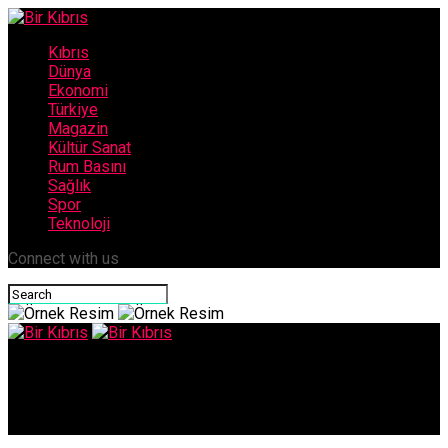
Kıbrıs
Dünya
Ekonomi
Türkiye
Magazin
Kültür Sanat
Rum Basını
Sağlık
Spor
Teknoloji
Connect with us
Bir Kıbrıs
Latin Amerika ülkelerinde salgında son durum