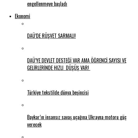
engellenmeye başladı
Ekonomi
DAÜ’DE RÜŞVET SARMALI!
DAÜ’YE DEVLET DESTEĞİ VAR AMA ÖĞRENCİ SAYISI VE
GELİRLERİNDE HIZLI DÜŞÜŞ VAR!
Türkiye tekstilde dünya beşincisi
Baykar’ın insansız savaş uçağına Ukrayna motoru güç
verecek