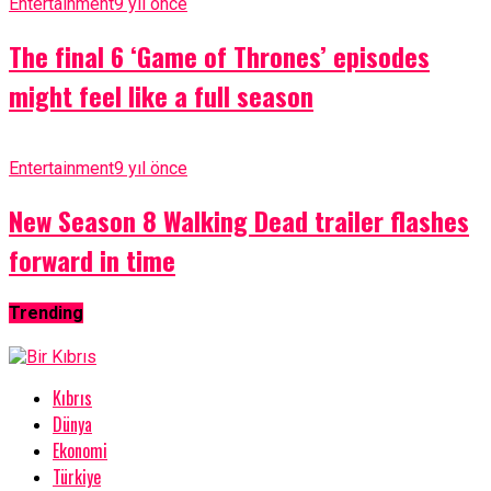
Entertainment
9 yıl önce
The final 6 ‘Game of Thrones’ episodes
might feel like a full season
Entertainment
9 yıl önce
New Season 8 Walking Dead trailer flashes
forward in time
Trending
Kıbrıs
Dünya
Ekonomi
Türkiye