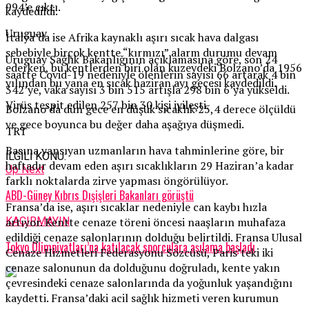
994’e çıktı.
kaydedildi.
Uruguay
İtalya’da ise Afrika kaynaklı aşırı sıcak hava dalgası
sebebiyle birçok kentte “kırmızı” alarm durumu devam
Uruguay Sağlık Bakanlığının açıklamasına göre, son 24
ederken, bu kentlerden biri olan kuzeydeki Bolzano’da 1956
saatte Covid-19 nedeniyle ölenlerin sayısı 66 artarak 4 bin
yılından bu yana en sıcak haziran ayı gecesi kaydedildi.
342’ye, vaka sayısı 3 bin 515 artışla 298 bin 6’ya yükseldi.
Virüs tespit edilen 257 bin 30 kişi iyileşti.
Bolzano’da dün gece en düşük sıcaklık 25,4 derece ölçüldü
ve gece boyunca bu değer daha aşağıya düşmedi.
TRT
Basına yansıyan uzmanların hava tahminlerine göre, bir
İLGİLİ KONU:
haftadır devam eden aşırı sıcaklıkların 29 Haziran’a kadar
Up Next
farklı noktalarda zirve yapması öngörülüyor.
ABD-Güney Kıbrıs Dışişleri Bakanları görüştü
Fransa’da ise, aşırı sıcaklar nedeniyle can kaybı hızla
artıyor. Kentte cenaze töreni öncesi naaşların muhafaza
KAÇIRMAYIN
edildiği cenaze salonlarının dolduğu belirtildi. Fransa Ulusal
Tokyo Olimpiyatları’na katılacak sporculara aşılama başladı
Cenaze Hizmetleri Federasyonu Sözcüsü, Paris’teki iki
cenaze salonunun da dolduğunu doğruladı, kente yakın
çevresindeki cenaze salonlarında da yoğunluk yaşandığını
kaydetti. Fransa’daki acil sağlık hizmeti veren kurumun