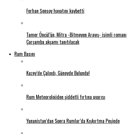
Ferhan Şensoy hayatını kaybetti
Tamer Öncül’ün, Mitra -Bitmeyen Arayış- isimli romanı
Çarşamba akşamı tanıtılacak
Rum Basını
Kuzey’de Çalındı, Güneyde Bulundu!
Rum Meteorolojiden şiddetli fırtına uyarısı
Yunanistan’dan Sonra Rumlar’da Kışkırtma Peşinde