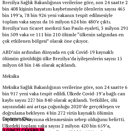
Brezilya Sağlık Bakanlığının verilerine göre, son 24 saatte 2
bin 408 kişinin hayatını kaybetmesiyle ölenlerin sayısı 465
bin 199’a, 78 bin 926 yeni vakanın tespit edilmesiyle
toplam vaka sayısı da 16 milyon 624 bin 480’e çıktı.
Brezilya’nın ticaret merkezi Sao Paulo eyaleti, 3 milyon 291
bin 509 vaka ve 111 bin 210 ölümle “ülkenin salgından en
çok etkilenen bölgesi” olarak öne çıkıyor.
ABD’nin ardından dünyada en çok Covid-19 kaynaklı
ölümün görüldüğü ülke Brezilya’da iyileşenlerin sayısı 15
milyon 68 bin 146 olarak açıklandı.
Meksika
Meksika Sağlık Bakanlığının verilerine göre, son 24 saatte 6
bin 917 yeni vaka tespit edildi. Ülkede Covid-19’a bağlı can
kaybı sayısı 227 bin 840 olarak açıklandı. Yetkililer, ölü
sayısındaki ani artışa çoğunluğu 2020’de gerçekleşen ve
doğrulama bekleyen 4 bin 272 virüs kaynaklı ölümün
toplam ölü sayısına eklenmesinin sebep olduğunu belirtti.
Devamını Oku
Ülkedeki toplam vaka sayısı 2 milyon 420 bin 659’a,
İLGİNİZİ ÇEKEBİLİR