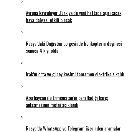
Avrupa kavruluyor .Türkiye’de yeni haftada aşırı sıcak
hava dalgası etkili olacak
Rusya’daki Dağıstan bölgesinde helikopterin düşmesi
sonucu 4 kişi öldü
Irak’ın orta ve güney kesimi tamamen elektriksiz kaldı
Azerbaycan ile Ermenistan’ın parafladığı barış
anlaşmasının metni açıklandı
Rusya’da WhatsApp ve Telegram üzerinden aramalar