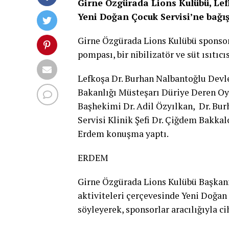
Girne Özgürada Lions Kulübü, Lef
Yeni Doğan Çocuk Servisi’ne bağı
Girne Özgürada Lions Kulübü sponsorla
pompası, bir nibilizatör ve süt ısıtıcıs
Lefkoşa Dr. Burhan Nalbantoğlu Devle
Bakanlığı Müsteşarı Düriye Deren Oy
Başhekimi Dr. Adil Özyılkan, Dr. Bu
Servisi Klinik Şefi Dr. Çiğdem Bakka
Erdem konuşma yaptı.
ERDEM
Girne Özgürada Lions Kulübü Başkan
aktiviteleri çerçevesinde Yeni Doğan
söyleyerek, sponsorlar aracılığıyla ci