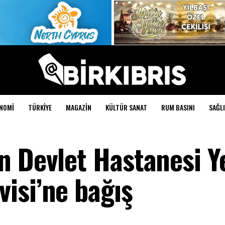
NOMI
TÜRKIYE
MAGAZIN
KÜLTÜR SANAT
RUM BASINI
SAĞLI
n Devlet Hastanesi Y
isi’ne bağış