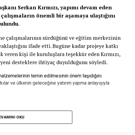
Başkanı Serkan Kırmızı, yapımı devam eden
çalışmaların önemli bir aşamaya ulaştığını
bulundu.
rme çalışmalarının sürdüğünü ve eğitim merkezinin
laştığını ifade etti. Bugüne kadar projeye katkı
k veren kişi ile kuruluşlara teşekkür eden Kırmızı,
 yeni desteklere ihtiyaç duyulduğunu söyledi.
 malzemelerinin temin edilmesinin önem taşıdığını
kılar ve ülkenin geleceğine yatırım yapma anlayışıyla
pılan Yatırımdır”
EVAMINI OKU
zca bir bina olmadığını belirten Serkan Kırmızı,