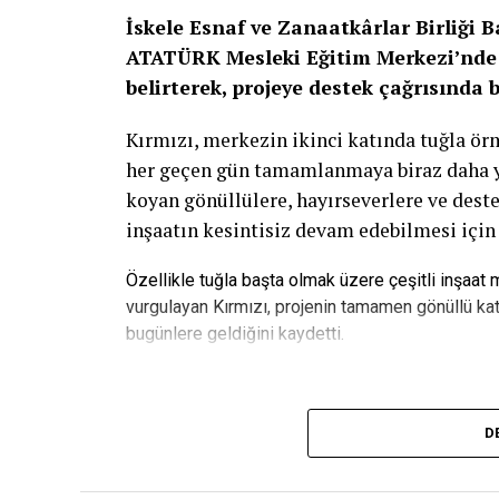
İskele Esnaf ve Zanaatkârlar Birliği 
ATATÜRK Mesleki Eğitim Merkezi’nde 
belirterek, projeye destek çağrısında 
Kırmızı, merkezin ikinci katında tuğla ö
her geçen gün tamamlanmaya biraz daha yak
koyan gönüllülere, hayırseverlere ve deste
inşaatın kesintisiz devam edebilmesi için
Özellikle tuğla başta olmak üzere çeşitli inşaat
vurgulayan Kırmızı, projenin tamamen gönüllü kat
bugünlere geldiğini kaydetti.
“Bu Proje Gençlerin Geleceğine Ya
D
ATATÜRK Mesleki Eğitim Merkezi’nin yalnı