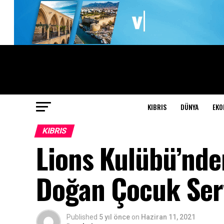
KIBRIS
DÜNYA
EKO
KIBRIS
Lions Kulübü’nde
Doğan Çocuk Serv
Published
5 yıl önce
on
Haziran 11, 2021