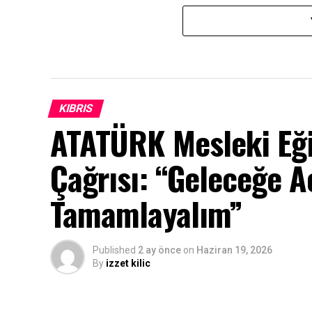
KIBRIS
ATATÜRK Mesleki Eği
Çağrısı: “Geleceğe Aç
Tamamlayalım”
Published
2 ay önce
on
Haziran 19, 2026
By
izzet kilic