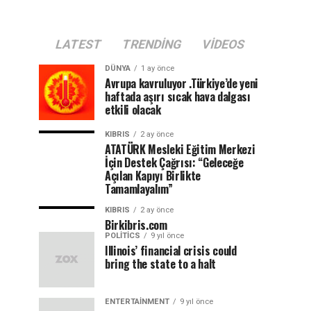
LATEST
TRENDING
VIDEOS
DÜNYA
1 ay önce
Avrupa kavruluyor .Türkiye’de yeni
haftada aşırı sıcak hava dalgası
etkili olacak
KIBRIS
2 ay önce
ATATÜRK Mesleki Eğitim Merkezi
İçin Destek Çağrısı: “Geleceğe
Açılan Kapıyı Birlikte
Tamamlayalım”
KIBRIS
2 ay önce
Birkibris.com
POLITICS
9 yıl önce
Illinois’ financial crisis could
bring the state to a halt
ENTERTAINMENT
9 yıl önce