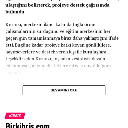
ulaştığını belirterek, projeye destek çağrısında
bulundu.
Kırmızı, merkezin ikinci katında tuğla örme
çalışmalarının sürdüğünü ve eğitim merkezinin her
geçen gün tamamlanmaya biraz daha yaklaştığını ifade
etti. Bugüne kadar projeye katkı koyan gönüllülere,
hayırseverlere ve destek veren kişi ile kuruluşlara
teşekkür eden Kırmızı, inşaatın kesintisiz devam
edebilmesi için yeni desteklere ihtiyaç duyulduğunu
söyledi.
Özellikle tuğla başta olmak üzere çeşitli inşaat
DEVAMINI OKU
malzemelerinin temin edilmesinin önem taşıdığını
vurgulayan Kırmızı, projenin tamamen gönüllü katkılar ve
ülkenin geleceğine yatırım yapma anlayışıyla bugünlere
geldiğini kaydetti.
KIBRIS
Birkibris.com