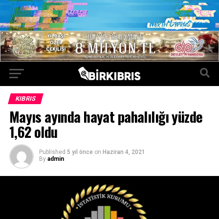
KIBRIS
Mayıs ayında hayat pahalılığı yüzde
1,62 oldu
Published
5 yıl önce
on
Haziran 4, 2021
By
admin