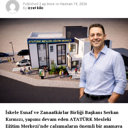
51,96 ile kabak oldu.
Published
2 ay önce
on
Haziran 19, 2026
By
izzet kilic
İLGİLİ KONU:
UP NEXT
Geçiş karşılıklı geçiş rakamları açıklandı !
KAÇIRMAYIN
Ataoğlu: Biyolojik çeşitliliğin korunması çok önemli
İskele Esnaf ve Zanaatkârlar Birliği Başkanı Serkan
Kırmızı, yapımı devam eden ATATÜRK Mesleki
Eğitim Merkezi’nde çalışmaların önemli bir aşamaya