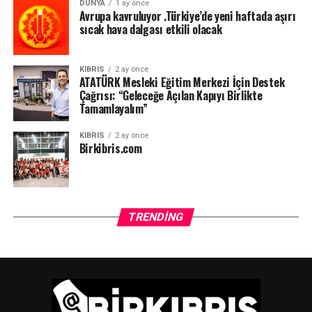
DÜNYA
1 ay önce
Avrupa kavruluyor .Türkiye’de yeni haftada aşırı
sıcak hava dalgası etkili olacak
KIBRIS
2 ay önce
ATATÜRK Mesleki Eğitim Merkezi İçin Destek
Çağrısı: “Geleceğe Açılan Kapıyı Birlikte
Tamamlayalım”
KIBRIS
2 ay önce
Birkibris.com
TRENDING