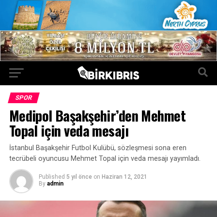
SPOR
Medipol Başakşehir’den Mehmet
Topal için veda mesajı
İstanbul Başakşehir Futbol Kulübü, sözleşmesi sona eren
tecrübeli oyuncusu Mehmet Topal için veda mesajı yayımladı.
Published
5 yıl önce
on
Haziran 12, 2021
By
admin