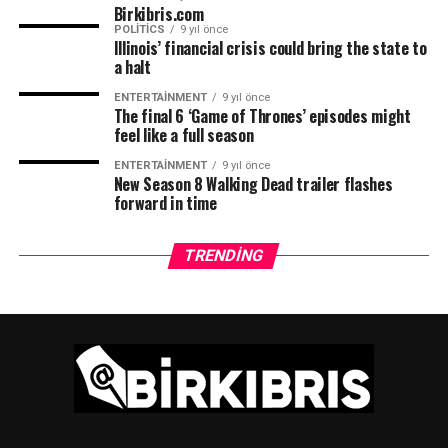
Birkibris.com
POLITICS
9 yıl önce
Illinois’ financial crisis could bring the state to
TRT
a halt
ENTERTAINMENT
9 yıl önce
The final 6 ‘Game of Thrones’ episodes might
feel like a full season
ENTERTAINMENT
9 yıl önce
New Season 8 Walking Dead trailer flashes
forward in time
TRENDING