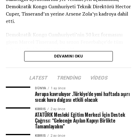
Demokratik Kongo Cumhuriyeti Teknik Direktörü Hector
Cuper, Tisserand’ın yerine Arsene Zola’yı kadroya dahil
etti.
Demokratik Kongo Cumhuriyeti’nin 30 kez formasını
giyen Marcel Tisserand, bu sezon Fenerbahçe’de tüm
kulvarlarda 12 maçta görev aldı.
DEVAMINI OKU
TRT
LATEST
TRENDING
VIDEOS
DÜNYA
1 ay önce
Avrupa kavruluyor .Türkiye’de yeni haftada aşırı
sıcak hava dalgası etkili olacak
KIBRIS
2 ay önce
ATATÜRK Mesleki Eğitim Merkezi İçin Destek
Çağrısı: “Geleceğe Açılan Kapıyı Birlikte
Tamamlayalım”
KIBRIS
2 ay önce