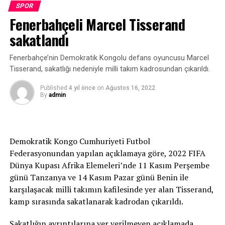
SPOR
[Fotoğraf: DHA]
Fenerbahçeli Marcel Tisserand
Türker Oktay: Yarışlar üst üste geldi
sakatlandı
Milli Takımlar Yüzme ve Fenerbahçe Teknik Direktörü
Fenerbahçe’nin Demokratik Kongolu defans oyuncusu Marcel
Türker Oktay ise yarışların üst üste geldiğini ifade etti.
Tisserand, sakatlığı nedeniyle milli takım kadrosundan çıkarıldı.
“Olimpiyatlardan sonra bu sezonun iki önemli yarışı
Published
4 yıl önce
on
Ağustos 16, 2022
By
admin
vardı. Bir tanesi Avrupa Şampiyonası, diğeri de Dünya
Şampiyonası. Aslında bu organizasyonlar 1 sene
aralıklarla yapılırdı. Pandemiden dolayı
organizasyonların bir kısmı iptal oldu. Dolayısıyla ikisi
Demokratik Kongo Cumhuriyeti Futbol
üst üste geldi. Bizim esas hedefimiz Dünya Şampiyonası.
Federasyonundan yapılan açıklamaya göre, 2022 FIFA
Avrupa Şampiyonası’na antrenman olsun diye gittik.
Dünya Kupası Afrika Elemeleri’nde 11 Kasım Perşembe
Ona rağmen bu derecenin çıkması mutluluk verici.”
günü Tanzanya ve 14 Kasım Pazar günü Benin ile
karşılaşacak milli takımın kafilesinde yer alan Tisserand,
kamp sırasında sakatlanarak kadrodan çıkarıldı.
Sakatlığın ayrıntılarına yer verilmeyen açıklamada,