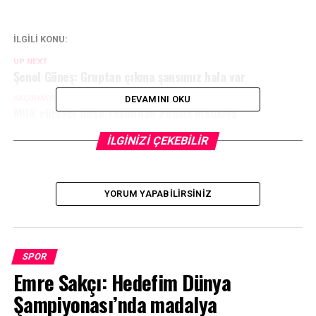
İLGİLİ KONU:
UP NEXT
Şenol Güneş: Gruptan çıkma şansımız hala var
KAÇIRMAYIN
DEVAMINI OKU
Milli güreşçi Buse Tosun’dan gümüş madalya
İLGİNİZİ ÇEKEBİLİR
YORUM YAPABILIRSINIZ
SPOR
Emre Sakçı: Hedefim Dünya
Şampiyonası’nda madalya