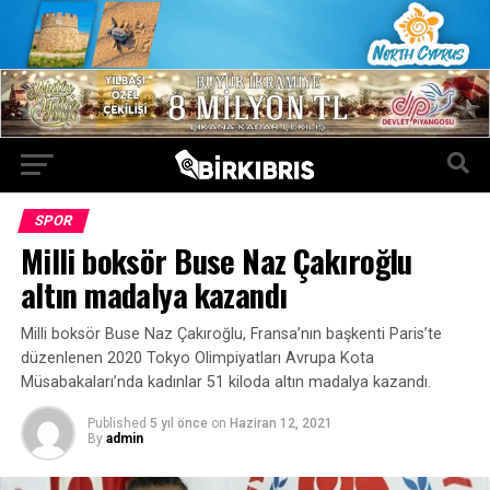
SPOR
Milli boksör Buse Naz Çakıroğlu
altın madalya kazandı
Milli boksör Buse Naz Çakıroğlu, Fransa’nın başkenti Paris’te
düzenlenen 2020 Tokyo Olimpiyatları Avrupa Kota
Müsabakaları’nda kadınlar 51 kiloda altın madalya kazandı.
Published
5 yıl önce
on
Haziran 12, 2021
By
admin