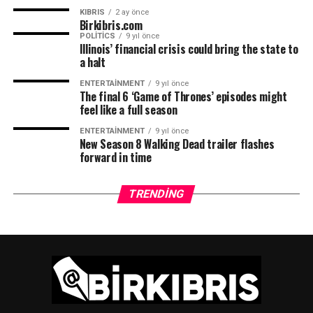
KIBRIS
2 ay önce
Birkibris.com
POLITICS
9 yıl önce
Illinois’ financial crisis could bring the state to
TRT
a halt
ENTERTAINMENT
9 yıl önce
The final 6 ‘Game of Thrones’ episodes might
feel like a full season
ENTERTAINMENT
9 yıl önce
New Season 8 Walking Dead trailer flashes
forward in time
TRENDING