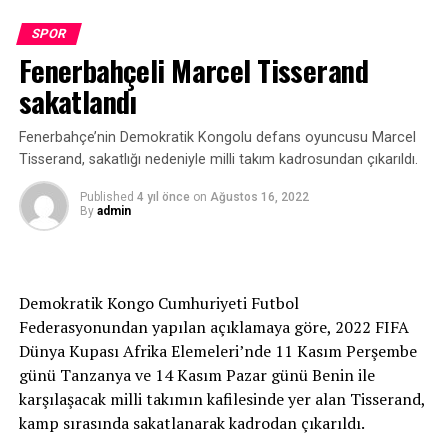
zaman var. Elimizden gelenin en iyisini yapacağız.”
SPOR
[Fotoğraf: DHA]
Fenerbahçeli Marcel Tisserand
Türker Oktay: Yarışlar üst üste geldi
sakatlandı
Milli Takımlar Yüzme ve Fenerbahçe Teknik Direktörü
Fenerbahçe’nin Demokratik Kongolu defans oyuncusu Marcel
Türker Oktay ise yarışların üst üste geldiğini ifade etti.
Tisserand, sakatlığı nedeniyle milli takım kadrosundan çıkarıldı.
“Olimpiyatlardan sonra bu sezonun iki önemli yarışı
Published
4 yıl önce
on
Ağustos 16, 2022
By
admin
vardı. Bir tanesi Avrupa Şampiyonası, diğeri de Dünya
Şampiyonası. Aslında bu organizasyonlar 1 sene
aralıklarla yapılırdı. Pandemiden dolayı
organizasyonların bir kısmı iptal oldu. Dolayısıyla ikisi
Demokratik Kongo Cumhuriyeti Futbol
üst üste geldi. Bizim esas hedefimiz Dünya Şampiyonası.
Federasyonundan yapılan açıklamaya göre, 2022 FIFA
Avrupa Şampiyonası’na antrenman olsun diye gittik.
Dünya Kupası Afrika Elemeleri’nde 11 Kasım Perşembe
Ona rağmen bu derecenin çıkması mutluluk verici.”
günü Tanzanya ve 14 Kasım Pazar günü Benin ile
karşılaşacak milli takımın kafilesinde yer alan Tisserand,
kamp sırasında sakatlanarak kadrodan çıkarıldı.