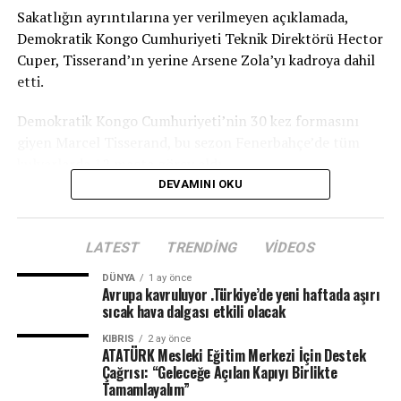
Sakatlığın ayrıntılarına yer verilmeyen açıklamada,
Demokratik Kongo Cumhuriyeti Teknik Direktörü Hector
Cuper, Tisserand’ın yerine Arsene Zola’yı kadroya dahil
etti.
Demokratik Kongo Cumhuriyeti’nin 30 kez formasını
giyen Marcel Tisserand, bu sezon Fenerbahçe’de tüm
kulvarlarda 12 maçta görev aldı.
DEVAMINI OKU
TRT
LATEST
TRENDING
VIDEOS
DÜNYA
1 ay önce
Avrupa kavruluyor .Türkiye’de yeni haftada aşırı
sıcak hava dalgası etkili olacak
KIBRIS
2 ay önce
ATATÜRK Mesleki Eğitim Merkezi İçin Destek
Çağrısı: “Geleceğe Açılan Kapıyı Birlikte
Tamamlayalım”