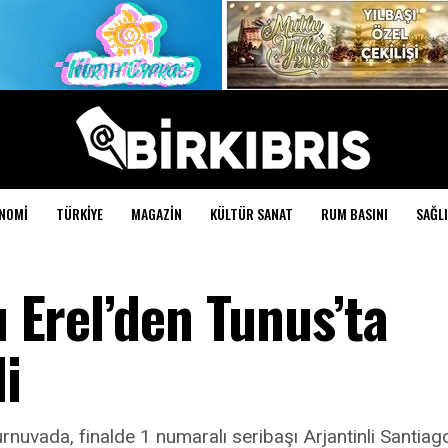
NOMI
TÜRKIYE
MAGAZIN
KÜLTÜR SANAT
RUM BASINI
SAĞLI
ı Erel’den Tunus’ta
i
turnuvada, finalde 1 numaralı seribaşı Arjantinli Santi