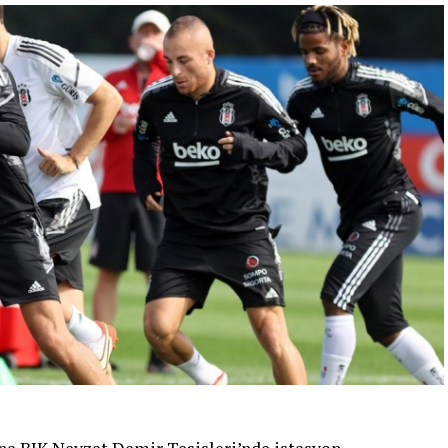
leceğimiz bir yarıştı. Buradan da madalya ile
vrupa ikincisi oldu. Dünya Şampiyonası’nda
oruz. Türk milli takımı olarak da Avrupa
yona oldu. Ben yarı final ve finallerin sayısını
, inşallah Dünya Şampiyonası’nda daha başarılı
man var. Elimizden gelenin en iyisini yapacağız.”
k Direktörü Türker Oktay ise yarışların üst üste
mli yarışı vardı. Bir tanesi Avrupa Şampiyonası,
ganizasyonlar 1 sene aralıklarla yapılırdı.
smı iptal oldu. Dolayısıyla ikisi üst üste geldi.