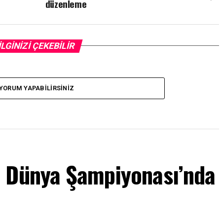
düzenleme
İLGİNİZİ ÇEKEBİLİR
YORUM YAPABILIRSINIZ
m Dünya Şampiyonası’nda