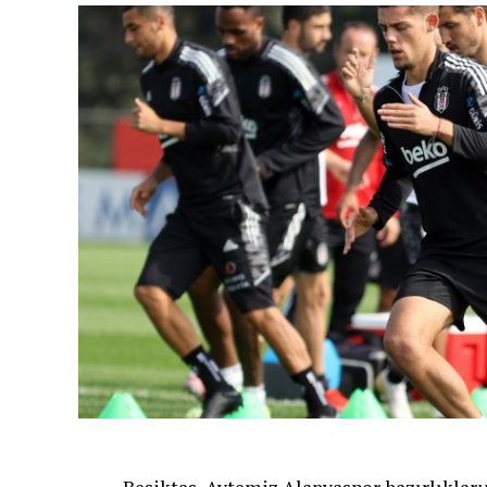
Avrupa Şampiyonası önemli tecrübe edinebi
çıktık. Emre güzel bir derece elde edip, A
sporcumuzdan daha güzel bir başarı bekliy
Şampiyonası en başarılı geçirdiğimiz şampi
sayamadım. Avrupa şampiyonumuz da çıktı
olacağız. Önümüzde 5 haftaya yakın bir za
[Fotoğraf: DHA]
Türker Oktay: Yarışlar üst üste geldi
Milli Takımlar Yüzme ve Fenerbahçe Tekni
geldiğini ifade etti.
“Olimpiyatlardan sonra bu sezonun iki öne
diğeri de Dünya Şampiyonası. Aslında bu or
Pandemiden dolayı organizasyonların bir kı