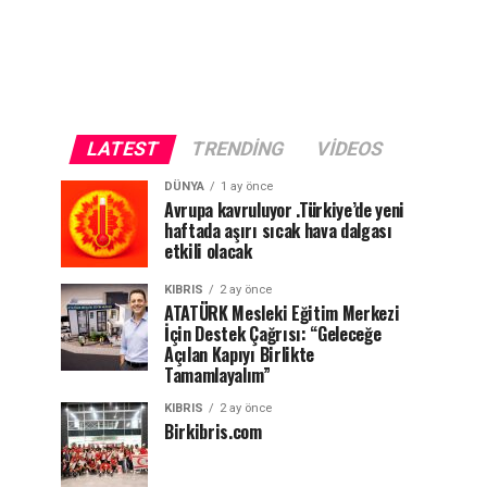
LATEST
TRENDING
VIDEOS
DÜNYA
1 ay önce
Avrupa kavruluyor .Türkiye’de yeni
haftada aşırı sıcak hava dalgası
etkili olacak
KIBRIS
2 ay önce
ATATÜRK Mesleki Eğitim Merkezi
İçin Destek Çağrısı: “Geleceğe
Açılan Kapıyı Birlikte
Tamamlayalım”
KIBRIS
2 ay önce
Birkibris.com