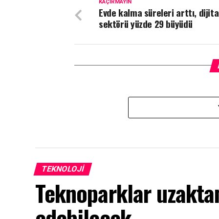
KAÇIRMAYIN
Evde kalma süreleri arttı, dijit
sektörü yüzde 29 büyüdü
TEKNOLOJI
Teknoparklar uzakta
edebilecek