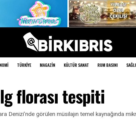
NOMI
TÜRKIYE
MAGAZIN
KÜLTÜR SANAT
RUM BASINI
SAĞLI
g florası tespiti
 Denizi’nde görülen müsilajın temel kaynağında mikroal