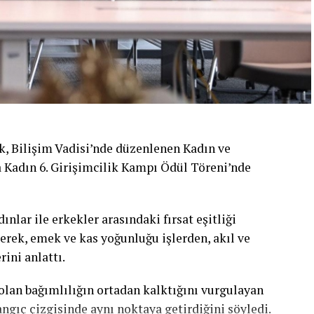
k, Bilişim Vadisi’nde düzenlenen Kadın ve
adın 6. Girişimcilik Kampı Ödül Töreni’nde
nlar ile erkekler arasındaki fırsat eşitliği
rek, emek ve kas yoğunluğu işlerden, akıl ve
ini anlattı.
lan bağımlılığın ortadan kalktığını vurgulayan
ngıç çizgisinde aynı noktaya getirdiğini söyledi.