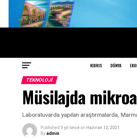
KIBRIS
DÜNYA
EKO
TEKNOLOJI
Müsilajda mikroal
Laboratuvarda yapılan araştırmalarda, Marmara
Published
5 yıl önce
on
Haziran 12, 2021
By
admin