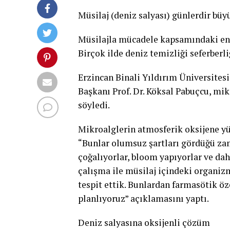
Müsilaj (deniz salyası) günlerdir büyü
Müsilajla mücadele kapsamındaki en 
Birçok ilde deniz temizliği seferberli
Erzincan Binali Yıldırım Üniversites
Başkanı Prof. Dr. Köksal Pabuçcu, mi
söyledi.
Mikroalglerin atmosferik oksijene y
“Bunlar olumsuz şartları gördüğü zam
çoğalıyorlar, bloom yapıyorlar ve dah
çalışma ile müsilaj içindeki organizm
tespit ettik. Bunlardan farmasötik öz
planlıyoruz” açıklamasını yaptı.
Deniz salyasına oksijenli çözüm