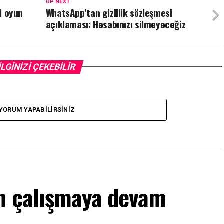
UP NEXT
al oyun
WhatsApp’tan gizlilik sözleşmesi
açıklaması: Hesabınızı silmeyeceğiz
İLGİNİZİ ÇEKEBİLİR
YORUM YAPABILIRSINIZ
n çalışmaya devam