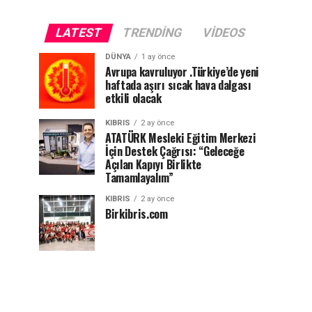
LATEST
TRENDING
VIDEOS
DÜNYA
1 ay önce
Avrupa kavruluyor .Türkiye’de yeni
haftada aşırı sıcak hava dalgası
etkili olacak
KIBRIS
2 ay önce
ATATÜRK Mesleki Eğitim Merkezi
İçin Destek Çağrısı: “Geleceğe
Açılan Kapıyı Birlikte
Tamamlayalım”
KIBRIS
2 ay önce
Birkibris.com