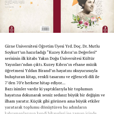
bir sanatkârdır. Bütün dünyanın “Genceli dâhi” olarak
Onlar ekmek bulmazken, siz pasta yemezsiniz
tanıdığı Nizami, evrensel bir sanatkârdır. Nitekim
yaşadığı dönemin evrensel değerlerini sanatında
Maşa olup tutulduk, kullanıldık bir çoğu
işleyerek senteze ulaşmış büyük bir şairdir. Tıpkı
Sizler bir balı yalarken yakıldı Orta Doğu
Yunus’ta olduğu gibi Nizami Gencevi’de de insanlık
sevgisi olağanüstü boyuttadır.”
Sıra bizlere geldi sahip çık vatanına
Açlıktan yok olmadan, sahip çık bu halkına
Açılış konuşmalarının ardından devam eden panelde
Girne Üniversitesi Öğretim Üyesi Yrd. Doç. Dr. Mutlu
konuşmacı olarak Azerbaycan Yazarlar Birliği Başkanı
Soykurt’un hazırladığı “Kuzey Kıbrıs’ın Değerleri”
Anar, Millî İlimler Akademisi Başkan Yardımcısı Ord.
serisinin ilk kitabı Yakın Doğu Üniversitesi Kültür
Prof. Dr. İsa Habibbeyli ve Edebiyat Araştırmacısı
Yayınları’ndan çıktı. Kuzey Kıbrıs’ın efsane müzik
Mustafa Özçelik yer aldı.
öğretmeni Yıldan Birand’ın hayatını okuyucusuyla
Sevcan Ekrem İstanbullu
buluşturan kitap, renkli tasarımı ve eğlenceli dili ile
Yunus Emre Enstitüsü hakkında
7’den 70’e herkese hitap ediyor…
Türkiye’yi, Türk dilini, tarihini, kültürünü ve sanatını
Bazı isimler vardır ki yaptıklarıyla bir toplumun
tanıtmak ve bu alanda yurt dışında her türlü hizmeti
hayatına dokunarak sessiz sedasız büyük bir değişim ve
vermek amacıyla 2009 yılında faaliyetlerine başlayan
ilham yaratır. Küçük gibi görünen ama büyük etkiler
Yunus Emre Enstitüsü, Türkiye’nin tanıtımı noktasında
yaratarak toplumu dönüştüren bu adımların
büyük bir görevi üstleniyor.
kahramanlarının kendi hikayeleri ise zaman içinde