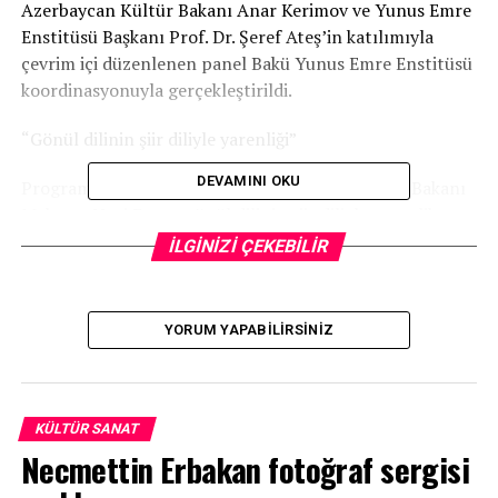
Azerbaycan Kültür Bakanı Anar Kerimov ve Yunus Emre
Enstitüsü Başkanı Prof. Dr. Şeref Ateş’in katılımıyla
çevrim içi düzenlenen panel Bakü Yunus Emre Enstitüsü
koordinasyonuyla gerçekleştirildi.
“Gönül dilinin şiir diliyle yarenliği”
DEVAMINI OKU
Programın açılışında konuşan Kültür ve Turizm Bakanı
Mehmet Nuri Ersoy, gönül dilinin şiir diliyle yarenlik
ettiği güzel bir birlikteliğe eşlik etmekten duyduğu
İLGİNİZİ ÇEKEBİLİR
memnuniyeti dile getirerek sözlerine başladı.
Türk dünyası edebiyatının iki büyük şairi için hazırlanan
YORUM YAPABILIRSINIZ
panelin bizi bize anlatmak için büyük bir fırsat olduğuna
değinen Bakan Ersoy, bugün Türk Cumhuriyetlerinin
idaresi altındaki toprak genişliği kadar medeniyetimizin
izini taşıyan ve yaşatan toprakların muazzam bir
KÜLTÜR SANAT
genişliğe sahip olduğunu aktararak sözlerini şöyle
Necmettin Erbakan fotoğraf sergisi
sürdürdü: