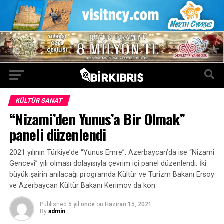
KÜLTÜR SANAT
“Nizami’den Yunus’a Bir Olmak”
paneli düzenlendi
2021 yılının Türkiye’de “Yunus Emre”, Azerbaycan’da ise “Nizami
Gencevi” yılı olması dolayısıyla çevrim içi panel düzenlendi. İki
büyük şairin anılacağı programda Kültür ve Turizm Bakanı Ersoy
ve Azerbaycan Kültür Bakanı Kerimov da kon
Published
5 yıl önce
on
Haziran 15, 2021
By
admin