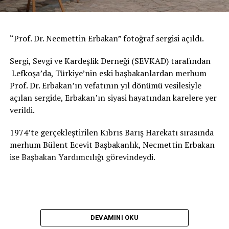
Bir yanda, “İnsan hoşbaht olmak için yaratılmıştır ve her
şeyden kıymetli bir varlıktır.” diyen Gencevi, bir yandan
da “Yaratılanı sevdik Yaratandan ötürü.” diyen Yunus
“Prof. Dr. Necmettin Erbakan” fotoğraf sergisi açıldı.
Emre. Bugün dünyanın onları iyi anlaması yaşanan
bunca acının şifa bulması adına önemli bir reçetedir.
Sergi, Sevgi ve Kardeşlik Derneği (SEVKAD) tarafından
Enstitümüzün adının Yunus Emre olmasının sebebi de
Lefkoşa’da, Türkiye’nin eski başbakanlardan merhum
tam olarak budur. Onun miras bıraktığı düşünceler; o
Prof. Dr. Erbakan’ın vefatının yıl dönümü vesilesiyle
düşünceleri en anlaşılır ve etkili şekilde insanlara
açılan sergide, Erbakan’ın siyasi hayatından karelere yer
sunmada kullandığı eşsiz diliyle kültürümüzü,
verildi.
değerlerimizi, dinimizi tanıtmak anlatmak ve öğretmek
misyonu taşıyan bir kurum için en doğru seçimdir.
1974’te gerçekleştirilen Kıbrıs Barış Harekatı sırasında
Nizami Gencevi’yi de bundan farklı düşünmemeliyiz;
merhum Bülent Ecevit Başbakanlık, Necmettin Erbakan
insanlara ulaşmak istiyorsak, duyguları en iyi anlayan ve
ise Başbakan Yardımcılığı görevindeydi.
en iyi anlatan gönül dilmaçlarımızı araya koymak
durumundayız.
Bugün dünyanın her yerinde insanların kalbine sirayet
etmiş, kök salmak da olan bir karanlık var: Öfkeden,
DEVAMINI OKU
nefretten, kinden besleniyor. Kitleleri ayrımcılığa,