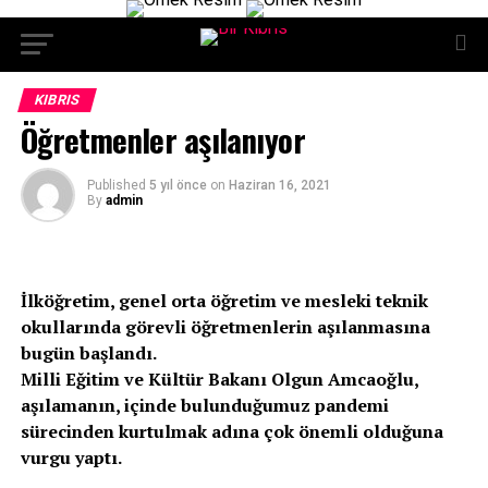
KIBRIS
Öğretmenler aşılanıyor
Published
5 yıl önce
on
Haziran 16, 2021
By
admin
İlköğretim, genel orta öğretim ve mesleki teknik
okullarında görevli öğretmenlerin aşılanmasına
bugün başlandı.
Milli Eğitim ve Kültür Bakanı Olgun Amcaoğlu,
aşılamanın, içinde bulunduğumuz pandemi
sürecinden kurtulmak adına çok önemli olduğuna
vurgu yaptı.