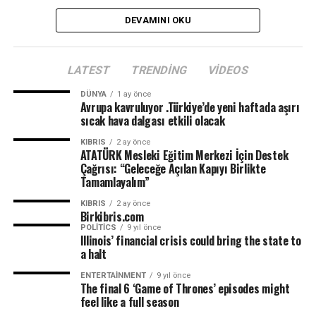
DEVAMINI OKU
LATEST
TRENDING
VIDEOS
DÜNYA
1 ay önce
Avrupa kavruluyor .Türkiye’de yeni haftada aşırı
sıcak hava dalgası etkili olacak
KIBRIS
2 ay önce
ATATÜRK Mesleki Eğitim Merkezi İçin Destek
Çağrısı: “Geleceğe Açılan Kapıyı Birlikte
Tamamlayalım”
KIBRIS
2 ay önce
Birkibris.com
POLITICS
9 yıl önce
Illinois’ financial crisis could bring the state to
a halt
ENTERTAINMENT
9 yıl önce
The final 6 ‘Game of Thrones’ episodes might
feel like a full season