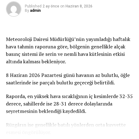
verilecek her destek ve uzatılacak her yardım eli,
Published
2 ay önce
on
Haziran 8, 2026
By
admin
çocuklarımızın ve gençlerimizin geleceğine atılmış bir
imza olacaktır. Tüm duyarlı vatandaşlarımızı, iş
insanlarımızı, sivil toplum örgütlerimizi ve
gönüllülerimizi ATATÜRK Mesleki Eğitim Merkezi
Meteoroloji Dairesi Müdürlüğü’nün yayımladığı haftalık
projesine destek olmaya davet ediyoruz” dedi.
hava tahmin raporuna göre, bölgenin genellikle alçak
basınç sistemi ile serin ve nemli hava kütlesinin etkisi
Birçok Meslek Dalında Eğitim Verilecek
altında kalması bekleniyor.
Tamamlanmasının ardından ATATÜRK Mesleki Eğitim
8 Haziran 2026 Pazartesi günü havanın az bulutlu, öğle
Merkezi’nde terzilik, ayakkabıcılık, kaynakçılık,
saatlerinde ise parçalı bulutlu geçeceği belirtildi.
tesisatçılık, robotik kodlama, oto elektrik, oto kaporta,
kuaförlük ve berberlik gibi birçok alanda mesleki eğitim
Raporda, en yüksek hava sıcaklığının iç kesimlerde 32-35
verilmesi planlanıyor. Merkezin, KKTC’nin mesleki
derece, sahillerde ise 28-31 derece dolaylarında
eğitim altyapısına önemli katkılar sağlaması ve
seyretmesinin beklendiği kaydedildi.
gençlerin istihdam olanaklarını artırması hedefleniyor.
Rüzgârın ise genellikle batılı yönlerden orta kuvvette
esmesi öngörülüyor.