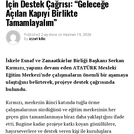
İçin Destek Çağrısı: “Geleceğe
Açılan Kapıyı Birlikte
İLGİLİ KONU:
Tamamlayalım”
UP NEXT
20 Haziran’a kadar borcunu ödemeyenlerin elektriği
kesilecek
Published
2 ay önce
on
Haziran 19, 2026
By
izzet kilic
KAÇIRMAYIN
“Mağdur edilen işçiler ile ilgili elimizden gelen herşeyi
yapmaya çalışıyoruz”
İskele Esnaf ve Zanaatkârlar Birliği Başkanı Serkan
Kırmızı, yapımı devam eden ATATÜRK Mesleki
Eğitim Merkezi’nde çalışmaların önemli bir aşamaya
ulaştığını belirterek, projeye destek çağrısında
bulundu.
Kırmızı, merkezin ikinci katında tuğla örme
çalışmalarının sürdüğünü ve eğitim merkezinin her
geçen gün tamamlanmaya biraz daha yaklaştığını ifade
etti. Bugüne kadar projeye katkı koyan gönüllülere,
hayırseverlere ve destek veren kişi ile kuruluşlara