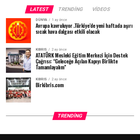
LATEST
TRENDING
VIDEOS
DÜNYA
1 ay önce
Avrupa kavruluyor .Türkiye’de yeni haftada aşırı
sıcak hava dalgası etkili olacak
KIBRIS
2 ay önce
ATATÜRK Mesleki Eğitim Merkezi İçin Destek
Çağrısı: “Geleceğe Açılan Kapıyı Birlikte
Tamamlayalım”
KIBRIS
2 ay önce
Birkibris.com
TRENDING