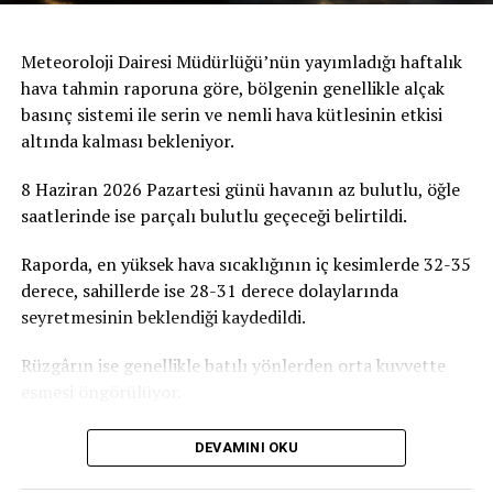
Meteoroloji Dairesi Müdürlüğü’nün yayımladığı haftalık
hava tahmin raporuna göre, bölgenin genellikle alçak
basınç sistemi ile serin ve nemli hava kütlesinin etkisi
altında kalması bekleniyor.
8 Haziran 2026 Pazartesi günü havanın az bulutlu, öğle
saatlerinde ise parçalı bulutlu geçeceği belirtildi.
Raporda, en yüksek hava sıcaklığının iç kesimlerde 32-35
derece, sahillerde ise 28-31 derece dolaylarında
seyretmesinin beklendiği kaydedildi.
Rüzgârın ise genellikle batılı yönlerden orta kuvvette
esmesi öngörülüyor.
DEVAMINI OKU