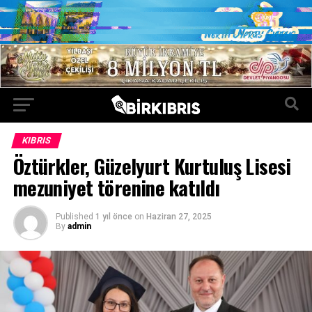
KIBRIS
Öztürkler, Güzelyurt Kurtuluş Lisesi
mezuniyet törenine katıldı
Published
1 yıl önce
on
Haziran 27, 2025
By
admin