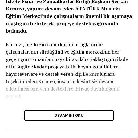
İskele Esnaf ve Zanaatkârlar Birliği Başkanı Serkan
Kırmızı, yapımı devam eden ATATÜRK Mesleki
Eğitim Merkezi’nde çalışmaların önemli bir aşamaya
ulaştığını belirterek, projeye destek çağrısında
bulundu.
Kırmızı, merkezin ikinci katında tuğla örme
çalışmalarının sürdüğünü ve eğitim merkezinin her
geçen gün tamamlanmaya biraz daha yaklaştığını ifade
etti. Bugüne kadar projeye katkı koyan gönüllülere,
hayırseverlere ve destek veren kişi ile kuruluşlara
teşekkür eden Kırmızı, inşaatın kesintisiz devam
edebilmesi için yeni desteklere ihtiyaç duyulduğunu
söyledi.
Özellikle tuğla başta olmak üzere çeşitli inşaat
DEVAMINI OKU
malzemelerinin temin edilmesinin önem taşıdığını
vurgulayan Kırmızı, projenin tamamen gönüllü katkılar ve
ülkenin geleceğine yatırım yapma anlayışıyla bugünlere