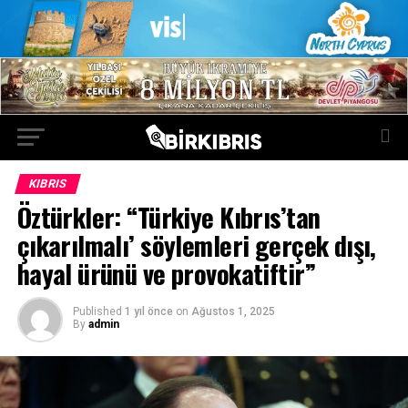
KIBRIS
Öztürkler: “Türkiye Kıbrıs’tan
çıkarılmalı’ söylemleri gerçek dışı,
hayal ürünü ve provokatiftir”
Published
1 yıl önce
on
Ağustos 1, 2025
By
admin