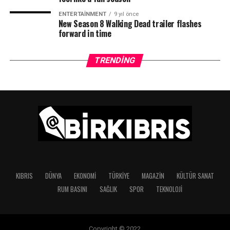
ENTERTAINMENT
9 yıl önce
New Season 8 Walking Dead trailer flashes
forward in time
TRENDING
KIBRIS
DÜNYA
EKONOMI
TÜRKIYE
MAGAZIN
KÜLTÜR SANAT
RUM BASINI
SAĞLIK
SPOR
TEKNOLOJI
Copyright © 2022