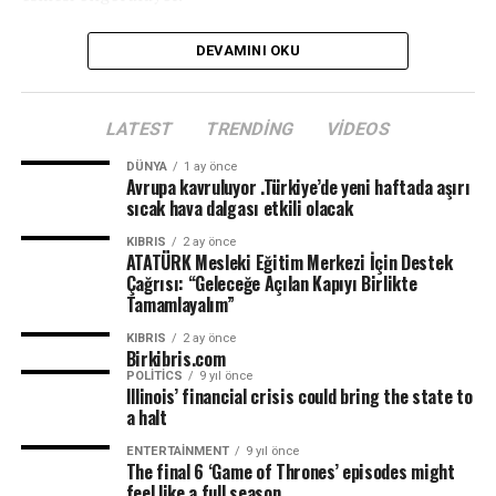
DEVAMINI OKU
LATEST
TRENDING
VIDEOS
DÜNYA
1 ay önce
Avrupa kavruluyor .Türkiye’de yeni haftada aşırı
sıcak hava dalgası etkili olacak
KIBRIS
2 ay önce
ATATÜRK Mesleki Eğitim Merkezi İçin Destek
Çağrısı: “Geleceğe Açılan Kapıyı Birlikte
Tamamlayalım”
KIBRIS
2 ay önce
Birkibris.com
POLITICS
9 yıl önce
Illinois’ financial crisis could bring the state to
a halt
ENTERTAINMENT
9 yıl önce
The final 6 ‘Game of Thrones’ episodes might
feel like a full season