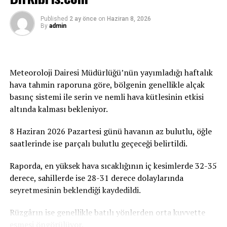
nesillere yapılan bir yatırımdır. Yapılacak her bağış,
verilecek her destek ve uzatılacak her yardım eli,
Published
2 ay önce
on
Haziran 8, 2026
By
admin
çocuklarımızın ve gençlerimizin geleceğine atılmış bir
imza olacaktır. Tüm duyarlı vatandaşlarımızı, iş
insanlarımızı, sivil toplum örgütlerimizi ve
gönüllülerimizi ATATÜRK Mesleki Eğitim Merkezi
Meteoroloji Dairesi Müdürlüğü’nün yayımladığı haftalık
projesine destek olmaya davet ediyoruz” dedi.
hava tahmin raporuna göre, bölgenin genellikle alçak
basınç sistemi ile serin ve nemli hava kütlesinin etkisi
Birçok Meslek Dalında Eğitim Verilecek
altında kalması bekleniyor.
Tamamlanmasının ardından ATATÜRK Mesleki Eğitim
8 Haziran 2026 Pazartesi günü havanın az bulutlu, öğle
Merkezi’nde terzilik, ayakkabıcılık, kaynakçılık,
saatlerinde ise parçalı bulutlu geçeceği belirtildi.
tesisatçılık, robotik kodlama, oto elektrik, oto kaporta,
kuaförlük ve berberlik gibi birçok alanda mesleki eğitim
Raporda, en yüksek hava sıcaklığının iç kesimlerde 32-35
verilmesi planlanıyor. Merkezin, KKTC’nin mesleki
derece, sahillerde ise 28-31 derece dolaylarında
eğitim altyapısına önemli katkılar sağlaması ve
seyretmesinin beklendiği kaydedildi.
gençlerin istihdam olanaklarını artırması hedefleniyor.
Rüzgârın ise genellikle batılı yönlerden orta kuvvette
esmesi öngörülüyor.