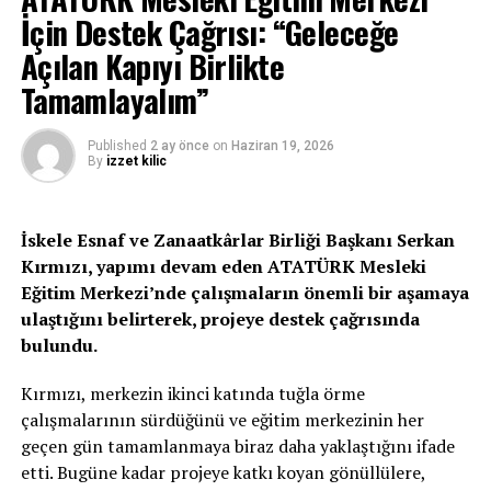
İçin Destek Çağrısı: “Geleceğe
“Bu tür adımlar bölgesel barışı tehdit ediyor, gerilimi
artırıyor ve Ada’daki iki toplum arasındaki hassas
Açılan Kapıyı Birlikte
dengeleri daha da zorluyor” diyen Öztürkler, Fransa
Tamamlayalım”
Cumhurbaşkanı Emmanuel Macron’un bölgeye olası
ziyaretinin de bu gerilimi körükleyeceği uyarısında
Published
2 ay önce
on
Haziran 19, 2026
bulundu.
By
izzet kilic
Fransa Dışişleri Bakanı’nın Güney Kıbrıs’a yaptığı
ziyareti adanın gerçeklerine uzak bir girişim olarak
İskele Esnaf ve Zanaatkârlar Birliği Başkanı Serkan
değerlendiren Öztürkler, “Bu tür ziyaretler çözüm
Kırmızı, yapımı devam eden ATATÜRK Mesleki
üretmiyor, aksine tahrik ediyor. Uluslararası aktörlerin
Eğitim Merkezi’nde çalışmaların önemli bir aşamaya
Ada’daki iki devletli gerçekliği kabul etmeleri şarttır”
ulaştığını belirterek, projeye destek çağrısında
ifadelerini kullandı.
bulundu.
Öztürkler, TMT’nin direniş ruhuna ve GKK’nın bu ruhu
Kırmızı, merkezin ikinci katında tuğla örme
yaşatarak geleceğe taşıdığı misyona da vurgu yaptı.
çalışmalarının sürdüğünü ve eğitim merkezinin her
geçen gün tamamlanmaya biraz daha yaklaştığını ifade
etti. Bugüne kadar projeye katkı koyan gönüllülere,