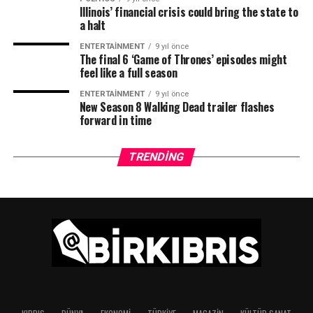
Illinois’ financial crisis could bring the state to
TRT
a halt
ENTERTAINMENT
9 yıl önce
The final 6 ‘Game of Thrones’ episodes might
feel like a full season
ENTERTAINMENT
9 yıl önce
New Season 8 Walking Dead trailer flashes
forward in time
TRENDING