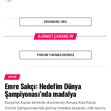
TRT
İLGİLİ KONU:
DEVAMINI OKU
UP NEXT
Milan, Fikayo Tomori’yi transfer etti
İLGİNİZİ ÇEKEBİLİR
KAÇIRMAYIN
Eriksen’in kalbine pil takılacak
YORUM YAPABILIRSINIZ
SPOR
Emre Sakçı: Hedefim Dünya
Şampiyonası’nda madalya
Rusya’nın Kazan kentinde düzenlenen Avrupa Kısa Kulvar
Yüzme Şampiyonası’nda gümüş madalya kazanan, milli sporcu