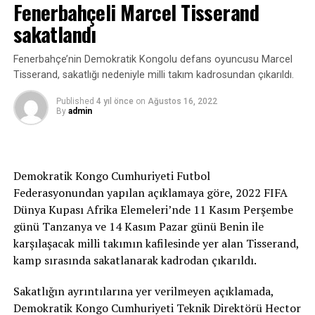
Fenerbahçeli Marcel Tisserand
Türker Oktay: Yarışlar üst üste geldi
sakatlandı
Milli Takımlar Yüzme ve Fenerbahçe Teknik Direktörü
Fenerbahçe’nin Demokratik Kongolu defans oyuncusu Marcel
Türker Oktay ise yarışların üst üste geldiğini ifade etti.
Tisserand, sakatlığı nedeniyle milli takım kadrosundan çıkarıldı.
“Olimpiyatlardan sonra bu sezonun iki önemli yarışı
Published
4 yıl önce
on
Ağustos 16, 2022
By
admin
vardı. Bir tanesi Avrupa Şampiyonası, diğeri de Dünya
Şampiyonası. Aslında bu organizasyonlar 1 sene
aralıklarla yapılırdı. Pandemiden dolayı
organizasyonların bir kısmı iptal oldu. Dolayısıyla ikisi
Demokratik Kongo Cumhuriyeti Futbol
üst üste geldi. Bizim esas hedefimiz Dünya Şampiyonası.
Federasyonundan yapılan açıklamaya göre, 2022 FIFA
Avrupa Şampiyonası’na antrenman olsun diye gittik.
Dünya Kupası Afrika Elemeleri’nde 11 Kasım Perşembe
Ona rağmen bu derecenin çıkması mutluluk verici.”
günü Tanzanya ve 14 Kasım Pazar günü Benin ile
karşılaşacak milli takımın kafilesinde yer alan Tisserand,
kamp sırasında sakatlanarak kadrodan çıkarıldı.
Sakatlığın ayrıntılarına yer verilmeyen açıklamada,
Demokratik Kongo Cumhuriyeti Teknik Direktörü Hector