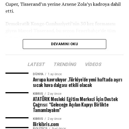
Cuper, Tisserand’ın yerine Arsene Zola’yı kadroya dahil
etti.
Demokratik Kongo Cumhuriyeti’nin 30 kez formasını
giyen Marcel Tisserand, bu sezon Fenerbahçe’de tüm
kulvarlarda 12 maçta görev aldı.
DEVAMINI OKU
TRT
LATEST
TRENDING
VIDEOS
DÜNYA
1 ay önce
Avrupa kavruluyor .Türkiye’de yeni haftada aşırı
sıcak hava dalgası etkili olacak
KIBRIS
2 ay önce
ATATÜRK Mesleki Eğitim Merkezi İçin Destek
Çağrısı: “Geleceğe Açılan Kapıyı Birlikte
Tamamlayalım”
KIBRIS
2 ay önce
Birkibris.com
POLITICS
9 yıl önce