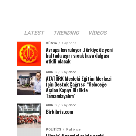
LATEST
TRENDING
VIDEOS
DÜNYA
1 ay önce
Avrupa kavruluyor .Türkiye’de yeni
haftada aşırı sıcak hava dalgası
etkili olacak
KIBRIS
2 ay önce
ATATÜRK Mesleki Eğitim Merkezi
İçin Destek Çağrısı: “Geleceğe
Açılan Kapıyı Birlikte
Tamamlayalım”
KIBRIS
2 ay önce
Birkibris.com
POLITICS
9 yıl önce