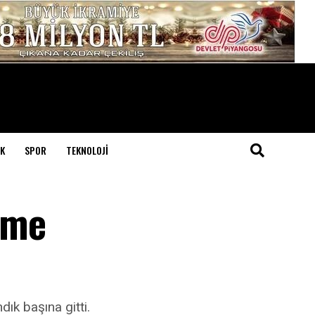
K
SPOR
TEKNOLOJI
erme
ık başına gitti.