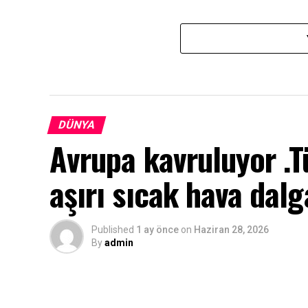
DÜNYA
Avrupa kavruluyor .T
aşırı sıcak hava dalg
Published
1 ay önce
on
Haziran 28, 2026
By
admin