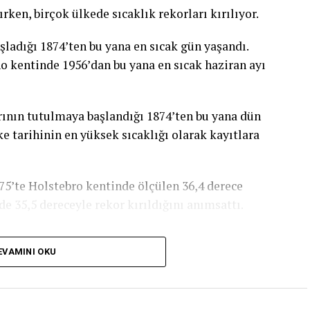
ırken, birçok ülkede sıcaklık rekorları kırılıyor.
şladığı 1874’ten bu yana en sıcak gün yaşandı.
ano kentinde 1956’dan bu yana en sıcak haziran ayı
ının tutulmaya başlandığı 1874’ten bu yana dün
e tarihinin en yüksek sıcaklığı olarak kayıtlara
975’te Holstebro kentinde ölçülen 36,4 derece
de 35,5 dereceyle rekor kırıldığını anımsattı.
 dalgasının bazı bölgelerde şiddetli yağış ve
EVAMINI OKU
ava dalgası sebebiyle birçok kentte “kırmızı” alarm
 olan kuzeydeki Bolzano’da 1956 yılından bu yana