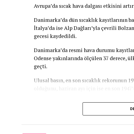
Avrupa’da sıcak hava dalgası etkisini artır
Danimarka’da dün sıcaklık kayıtlarının ba
İtalya’da ise Alp Dağları’yla çevrili Bolz
gecesi kaydedildi.
Danimarka’da resmi hava durumu kayıtlar
Odense yakınlarında ölçülen 37 derece, ülk
geçti.
Ulusal basın, en son sıcaklık rekorunun 1
olduğunu, haziran ayı için ise en son 1947’
Danimarka’yı etkisi altına alan sıcak hava
D
rüzgara da neden olduğu kaydedildi.
İtalya’da ise Afrika kaynaklı aşırı sıcak h
durumu devam ederken, bu kentlerden biri