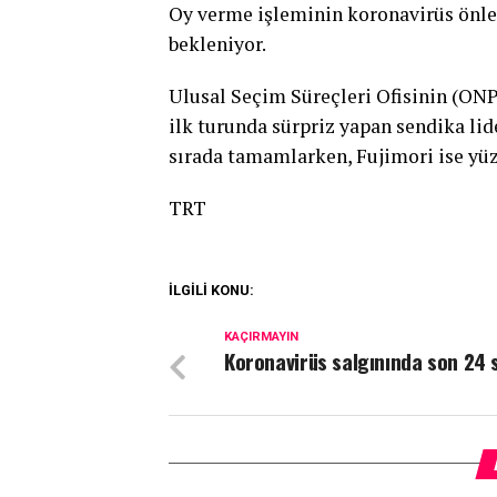
Oy verme işleminin koronavirüs önlem
bekleniyor.
Ulusal Seçim Süreçleri Ofisinin (ONPE
ilk turunda sürpriz yapan sendika lide
sırada tamamlarken, Fujimori ise yüzd
TRT
İLGİLİ KONU:
KAÇIRMAYIN
Koronavirüs salgınında son 24 