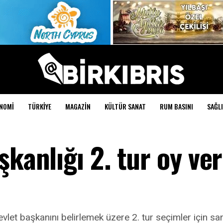
NOMI
TÜRKIYE
MAGAZIN
KÜLTÜR SANAT
RUM BASINI
SAĞLI
şkanlığı 2. tur oy v
et başkanını belirlemek üzere 2. tur seçimler için sand