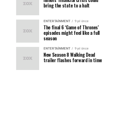
Illinois’ financial crisis could
bring the state to a halt
ENTERTAINMENT
9 yıl önce
The final 6 ‘Game of Thrones’
episodes might feel like a full
season
ENTERTAINMENT
9 yıl önce
New Season 8 Walking Dead
trailer flashes forward in time