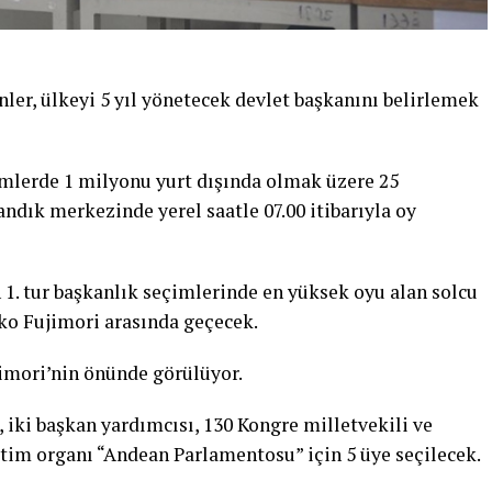
er, ülkeyi 5 yıl yönetecek devlet başkanını belirlemek
çimlerde 1 milyonu yurt dışında olmak üzere 25
ndık merkezinde yerel saatle 07.00 itibarıyla oy
 1. tur başkanlık seçimlerinde en yüksek oyu alan solcu
iko Fujimori arasında geçecek.
jimori’nin önünde görülüyor.
 iki başkan yardımcısı, 130 Kongre milletvekili ve
im organı “Andean Parlamentosu” için 5 üye seçilecek.