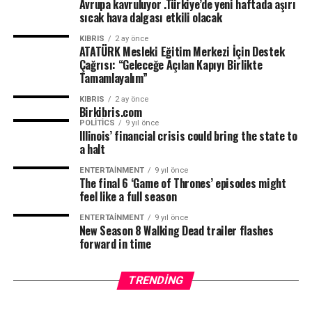
Avrupa kavruluyor .Türkiye’de yeni haftada aşırı
sıcak hava dalgası etkili olacak
KIBRIS
2 ay önce
ATATÜRK Mesleki Eğitim Merkezi İçin Destek
Çağrısı: “Geleceğe Açılan Kapıyı Birlikte
Tamamlayalım”
KIBRIS
2 ay önce
Birkibris.com
POLITICS
9 yıl önce
Illinois’ financial crisis could bring the state to
a halt
ENTERTAINMENT
9 yıl önce
The final 6 ‘Game of Thrones’ episodes might
feel like a full season
ENTERTAINMENT
9 yıl önce
New Season 8 Walking Dead trailer flashes
forward in time
TRENDING