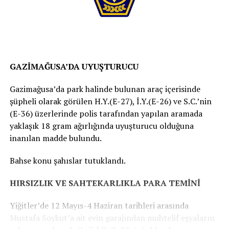
GAZİMAĞUSA’DA UYUŞTURUCU
Gazimağusa’da park halinde bulunan araç içerisinde
şüpheli olarak görülen H.Y.(E-27), İ.Y.(E-26) ve S.C.’nin
(E-36) üzerlerinde polis tarafından yapılan aramada
yaklaşık 18 gram ağırlığında uyuşturucu olduğuna
inanılan madde bulundu.
Bahse konu şahıslar tutuklandı.
HIRSIZLIK VE SAHTEKARLIKLA PARA TEMİNİ
Yiğitler’de 12 Mayıs-4 Haziran tarihleri arasında
Mustafa Soykut’a ait evin garajından muhtelif eşyaların