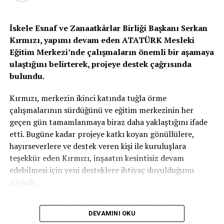
plastik vana ve 4 nar ağacı ise tamamen yanarak zarar
gördü.
İskele Esnaf ve Zanaatkârlar Birliği Başkanı Serkan
Kırmızı, yapımı devam eden ATATÜRK Mesleki
H.Ö. hakkında yasal işlem başlatıldı.
Eğitim Merkezi’nde çalışmaların önemli bir aşamaya
SOKAĞA ÇIKMA YASAĞINA UYMAYAN 11 KİŞİ
ulaştığını belirterek, projeye destek çağrısında
HAKKINDA YASAL İŞLEM BAŞLATILDI
bulundu.
Sokağa çıkma yasağı kapsamında son 24 saatte ülke
Kırmızı, merkezin ikinci katında tuğla örme
genelinde polis tarafından gerçekleştirilen denetimler
çalışmalarının sürdüğünü ve eğitim merkezinin her
sonucu toplam 11 kişinin sokağa çıkma yasağını ihlal
geçen gün tamamlanmaya biraz daha yaklaştığını ifade
ettiği, 1 iş yerinin ise kapama saatine riayet etmeyerek
etti. Bugüne kadar projeye katkı koyan gönüllülere,
yasal emirlere uymadığı tespit edildi.
hayırseverlere ve destek veren kişi ile kuruluşlara
teşekkür eden Kırmızı, inşaatın kesintisiz devam
Bahse konu şahıslar hakkında yasal işlem başlatıldı.
edebilmesi için yeni desteklere ihtiyaç duyulduğunu
söyledi.
Özellikle tuğla başta olmak üzere çeşitli inşaat
İLGİLİ KONU:
DEVAMINI OKU
malzemelerinin temin edilmesinin önem taşıdığını
UP NEXT