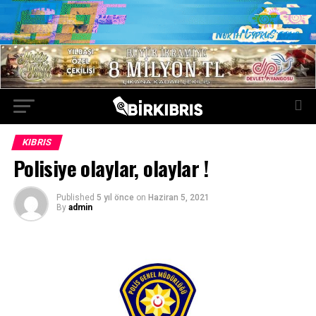
KIBRIS
Polisiye olaylar, olaylar !
Published
5 yıl önce
on
Haziran 5, 2021
By
admin