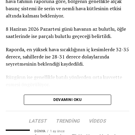
hava tahmin raporuna göre, bölgenin genellikle alçak
basınç sistemi ile serin ve nemli hava kütlesinin etkisi
Birçok Meslek Dalında Eğitim Verilecek
altında kalması bekleniyor.
Tamamlanmasının ardından ATATÜRK Mesleki Eğitim
8 Haziran 2026 Pazartesi günü havanın az bulutlu, öğle
Merkezi’nde terzilik, ayakkabıcılık, kaynakçılık,
saatlerinde ise parçalı bulutlu geçeceği belirtildi.
tesisatçılık, robotik kodlama, oto elektrik, oto kaporta,
kuaförlük ve berberlik gibi birçok alanda mesleki eğitim
Raporda, en yüksek hava sıcaklığının iç kesimlerde 32-35
verilmesi planlanıyor. Merkezin, KKTC’nin mesleki
derece, sahillerde ise 28-31 derece dolaylarında
eğitim altyapısına önemli katkılar sağlaması ve
seyretmesinin beklendiği kaydedildi.
gençlerin istihdam olanaklarını artırması hedefleniyor.
Rüzgârın ise genellikle batılı yönlerden orta kuvvette
esmesi öngörülüyor.
DEVAMINI OKU
LATEST
TRENDING
VIDEOS
DÜNYA
1 ay önce