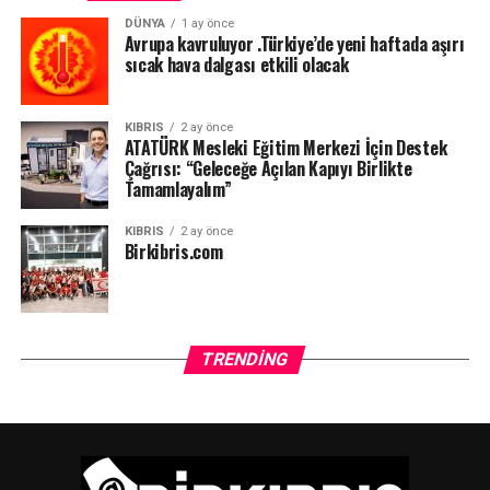
DÜNYA
1 ay önce
Avrupa kavruluyor .Türkiye’de yeni haftada aşırı
sıcak hava dalgası etkili olacak
KIBRIS
2 ay önce
ATATÜRK Mesleki Eğitim Merkezi İçin Destek
Çağrısı: “Geleceğe Açılan Kapıyı Birlikte
Tamamlayalım”
KIBRIS
2 ay önce
Birkibris.com
TRENDING