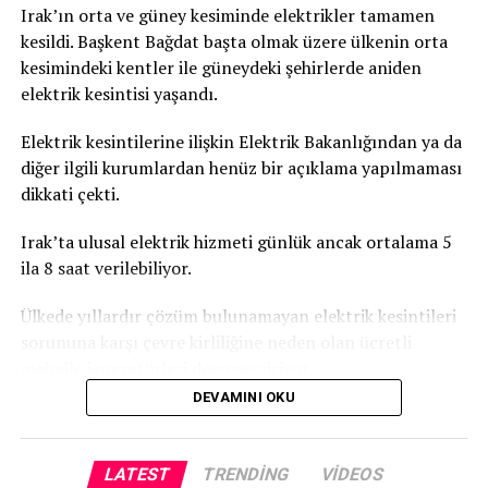
Irak’ın orta ve güney kesiminde elektrikler tamamen
kesildi. Başkent Bağdat başta olmak üzere ülkenin orta
kesimindeki kentler ile güneydeki şehirlerde aniden
elektrik kesintisi yaşandı.
Elektrik kesintilerine ilişkin Elektrik Bakanlığından ya da
diğer ilgili kurumlardan henüz bir açıklama yapılmaması
dikkati çekti.
Irak’ta ulusal elektrik hizmeti günlük ancak ortalama 5
ila 8 saat verilebiliyor.
Ülkede yıllardır çözüm bulunamayan elektrik kesintileri
sorununa karşı çevre kirliliğine neden olan ücretli
mahalle jeneratörleri devreye giriyor.
DEVAMINI OKU
LATEST
TRENDING
VIDEOS