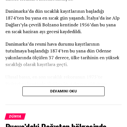
Danimarka’da dün sıcaklık kayıtlarının başladığı
1874’ten bu yana en sıcak gün yaşandı. İtalya’da ise Alp
Dağları’yla çevrili Bolzano kentinde 1956’dan bu yana
en sıcak haziran ayı gecesi kaydedildi.
Danimarka’da resmi hava durumu kayıtlarının
tutulmaya başlandığı 1874’ten bu yana dün Odense
yakınlarında ölçülen 37 derece, ülke tarihinin en yüksek
sıcaklığı olarak kayıtlara geçti.
Ulusal basın, en son sıcaklık rekorunun 1975’te
Holstebro kentinde ölçülen 36,4 derece olduğunu,
haziran ayı için ise en son 1947’de 35,5 dereceyle rekor
DEVAMINI OKU
kırıldığını anımsattı.
Danimarka’yı etkisi altına alan sıcak hava dalgasının
bazı bölgelerde şiddetli yağış ve rüzgara da neden
DÜNYA
olduğu kaydedildi.
Rusya’daki Dağıstan bölgesinde