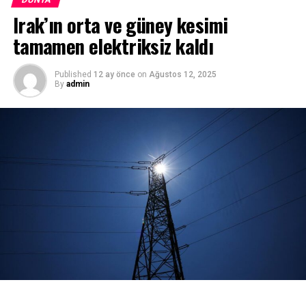
hastaneye kaldırıldı.” ifadesini kullandı.
Irak’ın orta ve güney kesimi
tamamen elektriksiz kaldı
Published
12 ay önce
on
Ağustos 12, 2025
By
admin