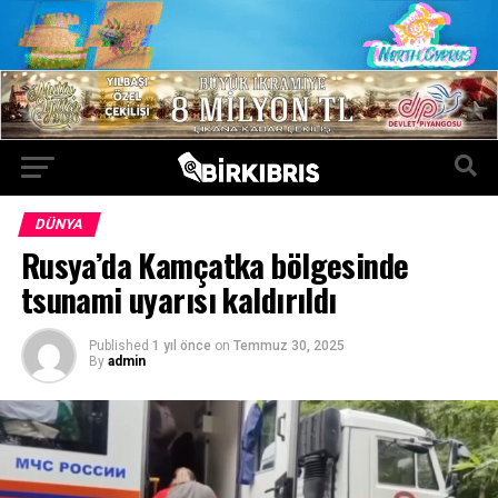
DÜNYA
Rusya’da Kamçatka bölgesinde
tsunami uyarısı kaldırıldı
Published
1 yıl önce
on
Temmuz 30, 2025
By
admin