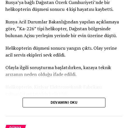
kente yakın çevresindeki cenaze salonlarında da
Rusya’ya bağlı Dağıstan Özerk Cumhuriyeti’nde bir
yoğunluk yaşandığını kaydetti. Fransa’daki acil sağlık
helikopterin düşmesi sonucu 4 kişi hayatını kaybetti.
hizmeti veren kurumun verilerine göre, Paris’te geçen
gün aşırı sıcaklardan etkilendiği değerlendirilen 109 kişi
Rusya Acil Durumlar Bakanlığından yapılan açıklamaya
yaşamını yitirmişti. Bu sayının yalnızca ev ve kamusal
göre, “Ka-226” tipi helikopter, Dağıstan bölgesinde
alanda hayatını kaybedenleri kapsadığı bildirilmişti.
bulunan Açisu yerleşim yerinde bir evin üzerine düştü.
Türkiye’de de yeni haftada aşırı sıcak hava dalgası etkili
Helikopterin düşmesi sonucu yangın çıktı. Olay yerine
olacak. İstanbul’da hava sıcaklığının yarın 31 dereceye,
acil servis ekipleri sevk edildi.
Salı günü ise 35 dereceyi ulaşması bekleniyor. Türkiye
Olayla ilgili soruşturma başlatılırken, kazaya teknik
basınında yer alan haberlere göre Akdeniz Bölgesi
arızanın neden olduğu ifade edildi.
genelinde gölgede hissedilen sıcaklık 36-39 derece.
Güneş altında ve asfalt alanlarda ise sıcaklık 50 dereceyi
Helikopterin, Kizlyar Elektromekanik Fabrikası
geçiyor.
çalışanlarını taşıdığı belirtildi.
DEVAMINI OKU
Dağıstan Özerk Cumhuriyeti Başkanı Sergey Melikov,
Telegram kanalından yaptığı açıklamada, olay yerinde
çalışmaların sürdüğünü belirterek, “İlk belirlemelere
göre, 4 kişi yaşamını yitirdi. Yaralanan 3 kişi ise
DÜNYA