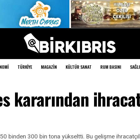
NOMI
TÜRKIYE
MAGAZIN
KÜLTÜR SANAT
RUM BASINI
SAĞLI
s kararından ihracat
250 binden 300 bin tona yükseltti. Bu gelişme ihracatçı