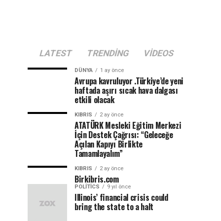
LATEST
TRENDING
VIDEOS
DÜNYA
1 ay önce
Avrupa kavruluyor .Türkiye’de yeni
haftada aşırı sıcak hava dalgası
etkili olacak
KIBRIS
2 ay önce
ATATÜRK Mesleki Eğitim Merkezi
İçin Destek Çağrısı: “Geleceğe
Açılan Kapıyı Birlikte
Tamamlayalım”
KIBRIS
2 ay önce
Birkibris.com
POLITICS
9 yıl önce
Illinois’ financial crisis could
bring the state to a halt