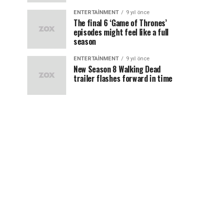
ENTERTAINMENT
9 yıl önce
The final 6 ‘Game of Thrones’
episodes might feel like a full
season
ENTERTAINMENT
9 yıl önce
New Season 8 Walking Dead
trailer flashes forward in time