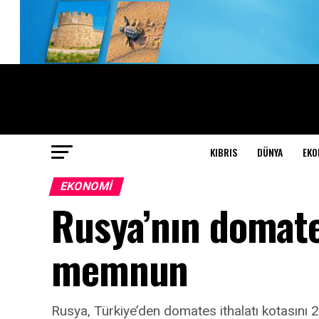
KIBRIS
DÜNYA
EKO
EKONOMI
Rusya’nın domate
memnun
Rusya, Türkiye’den domates ithalatı kotasını 