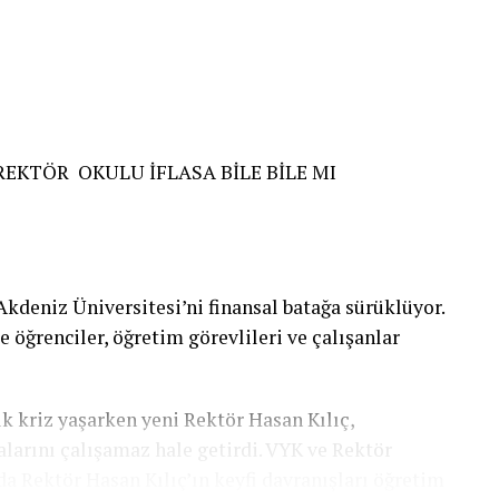
KTÖR OKULU İFLASA BİLE BİLE MI
 Akdeniz Üniversitesi’ni finansal batağa sürüklüyor.
 öğrenciler, öğretim görevlileri ve çalışanlar
 kriz yaşarken yeni Rektör Hasan Kılıç,
larını çalışamaz hale getirdi. VYK ve Rektör
 Rektör Hasan Kılıç’ın keyfi davranışları öğretim