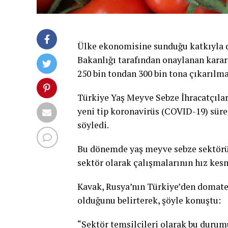
Ülke ekonomisine sunduğu katkıyla d
Bakanlığı tarafından onaylanan karar
250 bin tondan 300 bin tona çıkarılma
Türkiye Yaş Meyve Sebze İhracatçılar
yeni tip koronavirüs (COVID-19) süre
söyledi.
Bu dönemde yaş meyve sebze sektörün
sektör olarak çalışmalarının hız ke
Kavak, Rusya’nın Türkiye’den domate
olduğunu belirterek, şöyle konuştu:
“Sektör temsilcileri olarak bu durumu