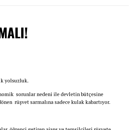
MALI!
k yolsuzluk.
mik sorunlar nedeni ile devletin bütçesine
önen rüşvet sarmalına sadece kulak kabartıyor.
nlar, öğrenci getiren ajans ve temsilcileri rüşvete