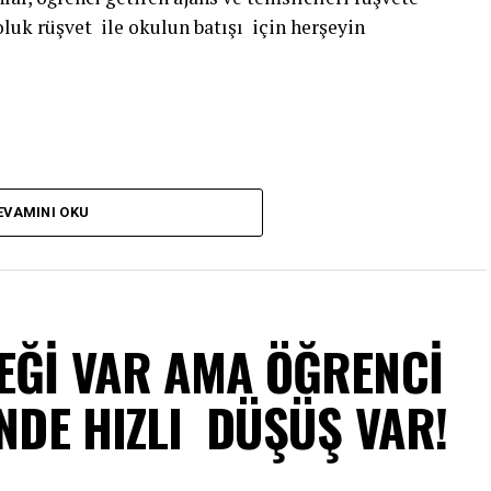
oluk rüşvet ile okulun batışı için herşeyin
 kulak tıkıyor. İhbarlar sümenaltı ediliyor.
EVAMINI OKU
TEĞİ VAR AMA ÖĞRENCİ
İNDE HIZLI DÜŞÜŞ VAR!