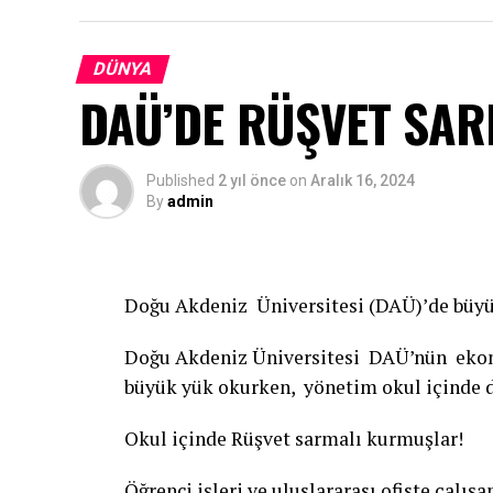
DÜNYA
DAÜ’DE RÜŞVET SAR
Published
2 yıl önce
on
Aralık 16, 2024
By
admin
Doğu Akdeniz Üniversitesi (DAÜ)’de büyü
Doğu Akdeniz Üniversitesi DAÜ’nün ekono
büyük yük okurken, yönetim okul içinde d
Okul içinde Rüşvet sarmalı kurmuşlar!
Öğrenci işleri ve uluslararası ofiste çalışa