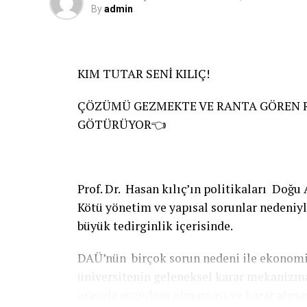
By
admin
KIM TUTAR SENİ KILIÇ!
ÇÖZÜMÜ GEZMEKTE VE RANTA GÖREN RE
GÖTÜRÜYOR👈
Prof. Dr. Hasan kılıç’ın politikaları Doğu
Kötü yönetim ve yapısal sorunlar nedeniyle
büyük tedirginlik içerisinde.
DAÜ’nün birçok sorun nedeni ile ekonomik
üniversitenin geleneksel karar mekanizma
arasıda eşgüdüm olmaması ve karar almada