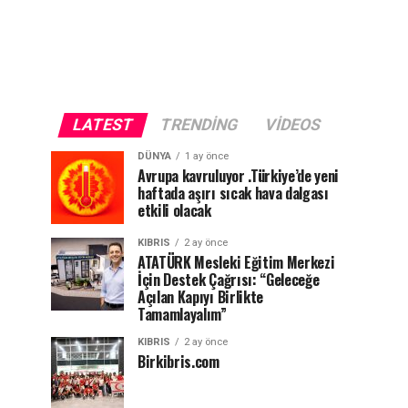
LATEST
TRENDING
VIDEOS
DÜNYA
1 ay önce
Avrupa kavruluyor .Türkiye’de yeni
haftada aşırı sıcak hava dalgası
etkili olacak
KIBRIS
2 ay önce
ATATÜRK Mesleki Eğitim Merkezi
İçin Destek Çağrısı: “Geleceğe
Açılan Kapıyı Birlikte
Tamamlayalım”
KIBRIS
2 ay önce
Birkibris.com