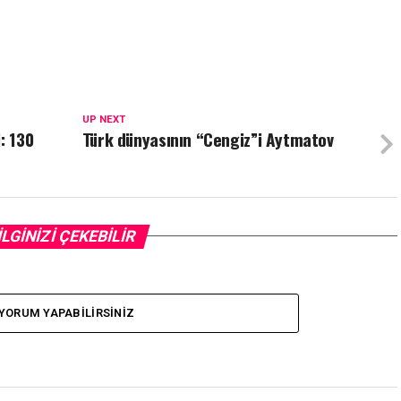
UP NEXT
: 130
Türk dünyasının “Cengiz”i Aytmatov
İLGİNİZİ ÇEKEBİLİR
YORUM YAPABILIRSINIZ