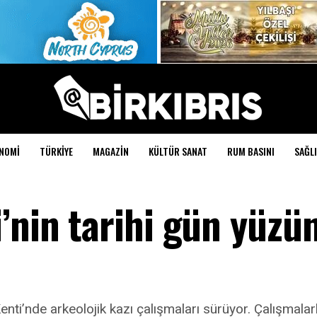
NOMI
TÜRKIYE
MAGAZIN
KÜLTÜR SANAT
RUM BASINI
SAĞLI
’nin tarihi gün yüzü
ti’nde arkeolojik kazı çalışmaları sürüyor. Çalışmalarla