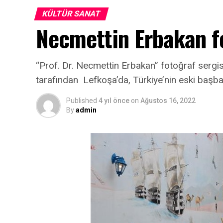
KÜLTÜR SANAT
Necmettin Erbakan fo
“Prof. Dr. Necmettin Erbakan” fotoğraf sergis
tarafından Lefkoşa’da, Türkiye’nin eski başb
Published
4 yıl önce
on
Ağustos 16, 2022
By
admin