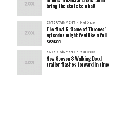
Illinois’ financial crisis could
bring the state to a halt
ENTERTAINMENT
9 yıl önce
The final 6 ‘Game of Thrones’
episodes might feel like a full
season
ENTERTAINMENT
9 yıl önce
New Season 8 Walking Dead
trailer flashes forward in time