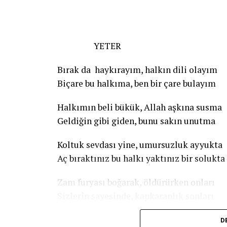
YETER
Bırak da haykırayım, halkın dili olayım
Biçare bu halkıma, ben bir çare bulayım
Halkımın beli bükük, Allah aşkına susma
Geldiğin gibi giden, bunu sakın unutma
Koltuk sevdası yine, umursuzluk ayyukta
Aç bıraktınız bu halkı yaktınız bir solukta
Zam furyası boğarak, öldürürken onları
Sizlerin sayesinde, kapkaranlık sonları
Biri gider biri gelir, fayda yok kimsesinde
D