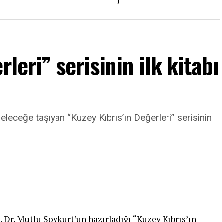
inde
ın
leri” serisinin ilk kitabı
r
zık
eleceğe taşıyan “Kuzey Kıbrıs’ın Değerleri” serisinin
r
ker
 Dr. Mutlu Soykurt’un hazırladığı “Kuzey Kıbrıs’ın