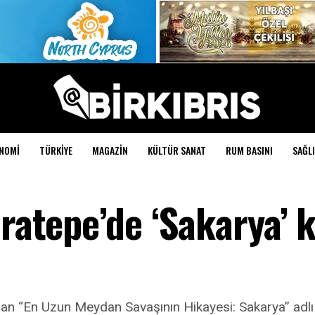
NOMI
TÜRKIYE
MAGAZIN
KÜLTÜR SANAT
RUM BASINI
SAĞLI
aratepe’de ‘Sakarya’ k
ınan “En Uzun Meydan Savaşının Hikayesi: Sakarya” adlı k