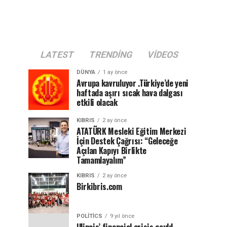
LATEST
TRENDING
VIDEOS
DÜNYA
1 ay önce
Avrupa kavruluyor .Türkiye’de yeni
haftada aşırı sıcak hava dalgası
etkili olacak
KIBRIS
2 ay önce
ATATÜRK Mesleki Eğitim Merkezi
İçin Destek Çağrısı: “Geleceğe
Açılan Kapıyı Birlikte
Tamamlayalım”
KIBRIS
2 ay önce
Birkibris.com
POLITICS
9 yıl önce