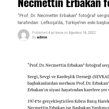
Necmettin Erbakan fo
“Prof. Dr. Necmettin Erbakan” fotoğraf sergis
tarafından Lefkoşa’da, Türkiye’nin eski başb
Published
4 yıl önce
on
Ağustos 16, 2022
By
admin
“Prof. Dr. Necmettin Erbakan” fotoğraf serg
Sergi, Sevgi ve Kardeşlik Derneği (SEVKAD
başbakanlardan merhum Prof. Dr. Erbakan’ı
Erbakan’ın siyasi hayatından karelere yer v
1974’te gerçekleştirilen Kıbrıs Barış Har
Necmettin Erbakan ise Başbakan Yardımcıl