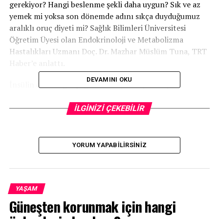
gerekiyor? Hangi beslenme şekli daha uygun? Sık ve az
yemek mi yoksa son dönemde adını sıkça duyduğumuz
aralıklı oruç diyeti mi? Sağlık Bilimleri Üniversitesi
Öğretim Üyesi olan Endokrinoloji ve Metabolizma
Hastalıkları Uzmanı Doç. Dr. Mazhar Müslüm Tuna, TRT
Haber’e anlattı.
DEVAMINI OKU
İnsülin direnci geliştiğinde kan şekeri yükseliyor
“İnsülin direnci, kanda insülinin yüksek olmasına
İLGİNİZİ ÇEKEBİLİR
rağmen etkisini yeterince gösterememesi durumudur.
İnsülin, yemek sonrası kanda yükselen glikozun kas, yağ
ve karaciğer hücrelerine taşınmasını sağlayan
YORUM YAPABILIRSINIZ
pankreastan salgılanan bir hormondur. Vücudunuzda
insülin direnci geliştiğinde ise bu hücrelere yeterince
şeker girip kullanılamaz ve kan şekeri yükselmeye
başlar.”
YAŞAM
Güneşten korunmak için hangi
İnsülin direnci hesaplanabiliyor