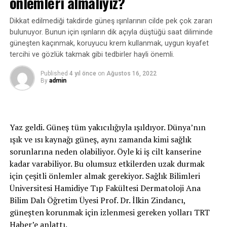
önlemleri almalıyız?
“İnsülin direncini ölçmenin birçok yolu vardır. Ancak en
Dikkat edilmediği takdirde güneş ışınlarının cilde pek çok zararı
sık kullanılan yöntem HOMA-IR indeksi ile
bulunuyor. Bunun için ışınların dik açıyla düştüğü saat diliminde
hesaplanması. Bu 8 saat açlık sonrası verilen kanın, açlık
güneşten kaçınmak, koruyucu krem kullanmak, uygun kıyafet
kan şekeri ve insülin seviyesi baz alınarak hesaplanır.”
tercihi ve gözlük takmak gibi tedbirler hayli önemli.
Diyet, egzersiz ve ilaç
Published
4 yıl önce
on
Ağustos 16, 2022
By
admin
“İnsülin direnci tedavisinde diyet, egzersiz ve ilaç
tedavisi bir bütün olarak düşünülmeli. Üçü birlikte
düzenli ve istikrarlı bir şekilde uygulandığında tedavide
Yaz geldi. Güneş tüm yakıcılığıyla ışıldıyor. Dünya’nın
başarıya ulaşılıyor. Geleneksel olarak uzun yıllardan beri
ışık ve ısı kaynağı güneş, aynı zamanda kimi sağlık
hastalara az ve sık beslenme -3 ana, 3 ara öğün-
sorunlarına neden olabiliyor. Öyle ki iş cilt kanserine
önerilmekteydi. Ancak son yıllarda gittikçe daha popüler
kadar varabiliyor. Bu olumsuz etkilerden uzak durmak
olan bir uygulama var: Aralıklı oruç diyeti.”
için çeşitli önlemler almak gerekiyor. Sağlık Bilimleri
Üniversitesi Hamidiye Tıp Fakültesi Dermatoloji Ana
Aralıklı oruç diyeti nedir?
Bilim Dalı Öğretim Üyesi Prof. Dr. İlkin Zindancı,
Aralıklı oruç aslında diyet değil, bir beslenme düzeni.
güneşten korunmak için izlenmesi gereken yolları TRT
Belirli bir süre aç kalıp (açlık penceresi) sonra yemek
Haber’e anlattı.