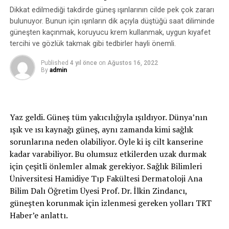
1919 günü İtilaf Devletleri donanmalarına mensup
Dikkat edilmediği takdirde güneş ışınlarının cilde pek çok zararı
birçok harp gemisi İzmir limanına yanaştı. Yunanlar,
bulunuyor. Bunun için ışınların dik açıyla düştüğü saat diliminde
İzmir’e ayak basar basmaz katliama ve halkın
güneşten kaçınmak, koruyucu krem kullanmak, uygun kıyafet
mukaddesatına (kutsal sayılan inanç ve davranışlar)
tercihi ve gözlük takmak gibi tedbirler hayli önemli.
saldırdı.
Published
4 yıl önce
on
Ağustos 16, 2022
By
admin
Silvan’ın cesur kadınları
TRT Kurdî muhabiri Ahmet Yukuş’un haberine göre,
tarihler 15 Mayıs 1919’u gösterirken İzmir’deki Yunan
Yaz geldi. Güneş tüm yakıcılığıyla ışıldıyor. Dünya’nın
işgali o dönem tüm yurtta olduğu gibi Diyarbakır’da da
ışık ve ısı kaynağı güneş, aynı zamanda kimi sağlık
tepkiye neden oldu.
sorunlarına neden olabiliyor. Öyle ki iş cilt kanserine
kadar varabiliyor. Bu olumsuz etkilerden uzak durmak
İzmir’in 1500 km uzaklığında bulunan Silvan ilçesinde
için çeşitli önlemler almak gerekiyor. Sağlık Bilimleri
yaşayan 12 kadının İstanbul Hariciye Nezareti yoluyla,
Üniversitesi Hamidiye Tıp Fakültesi Dermatoloji Ana
22 Mayıs 1919’da Amerikan Başkanı Wilson’a hitaben
Bilim Dalı Öğretim Üyesi Prof. Dr. İlkin Zindancı,
işgale karşı protesto telgrafı çektiği ortaya çıktı.
güneşten korunmak için izlenmesi gereken yolları TRT
Silvan ve Kulp kazalarında 30 bin kadın namına Wilson’a
Haber’e anlattı.
hitaben kaleme alınan mektupta; Fatma, Sadıka, Şerife,