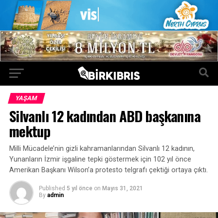
YAŞAM
Silvanlı 12 kadından ABD başkanına
mektup
Milli Mücadele’nin gizli kahramanlarından Silvanlı 12 kadının,
Yunanların İzmir işgaline tepki göstermek için 102 yıl önce
Amerikan Başkanı Wilson’a protesto telgrafı çektiği ortaya çıktı.
Published
5 yıl önce
on
Mayıs 31, 2021
By
admin