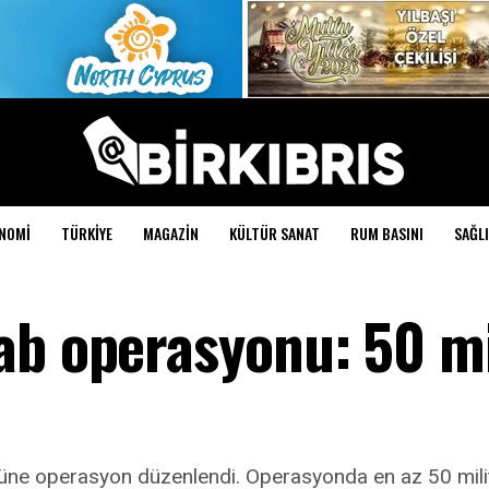
NOMI
TÜRKIYE
MAGAZIN
KÜLTÜR SANAT
RUM BASINI
SAĞLI
ab operasyonu: 50 mi
üne operasyon düzenlendi. Operasyonda en az 50 militan 