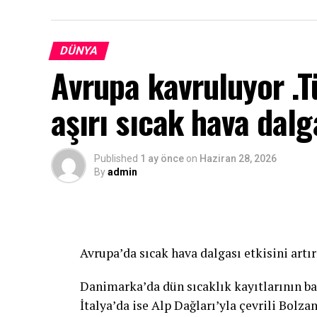
DÜNYA
Avrupa kavruluyor .T
aşırı sıcak hava dalg
Published
1 ay önce
on
Haziran 28, 2026
By
admin
Avrupa’da sıcak hava dalgası etkisini artır
Danimarka’da dün sıcaklık kayıtlarının ba
İtalya’da ise Alp Dağları’yla çevrili Bolz