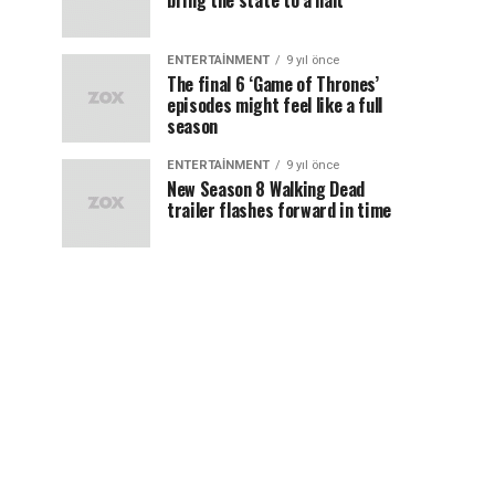
bring the state to a halt
ENTERTAINMENT
9 yıl önce
The final 6 ‘Game of Thrones’
episodes might feel like a full
season
ENTERTAINMENT
9 yıl önce
New Season 8 Walking Dead
trailer flashes forward in time