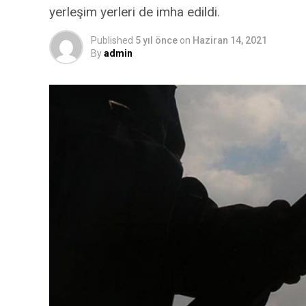
yerleşim yerleri de imha edildi.
Published
5 yıl önce
on
Haziran 14, 2021
By
admin