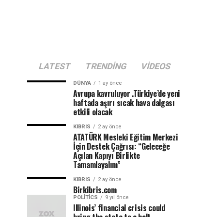
LATEST
TRENDING
VIDEOS
DÜNYA
1 ay önce
Avrupa kavruluyor .Türkiye’de yeni
haftada aşırı sıcak hava dalgası
etkili olacak
KIBRIS
2 ay önce
ATATÜRK Mesleki Eğitim Merkezi
İçin Destek Çağrısı: “Geleceğe
Açılan Kapıyı Birlikte
Tamamlayalım”
KIBRIS
2 ay önce
Birkibris.com
POLITICS
9 yıl önce
Illinois’ financial crisis could