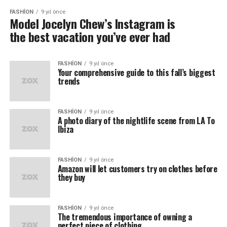
FASHION
9 yıl önce
Model Jocelyn Chew’s Instagram is
the best vacation you’ve ever had
FASHION
9 yıl önce
Your comprehensive guide to this fall’s biggest
trends
FASHION
9 yıl önce
A photo diary of the nightlife scene from LA To
Ibiza
FASHION
9 yıl önce
Amazon will let customers try on clothes before
they buy
FASHION
9 yıl önce
The tremendous importance of owning a
perfect piece of clothing