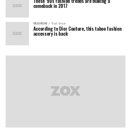
These ’90s fashion trends are making a
comeback in 2017
FASHION
9 yıl önce
According to Dior Couture, this taboo fashion
accessory is back