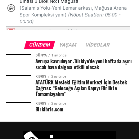
GÜNDEM
YAŞAM
VIDEOLAR
DÜNYA
1 ay önce
Avrupa kavruluyor .Türkiye’de yeni haftada aşırı
sıcak hava dalgası etkili olacak
KIBRIS
2 ay önce
ATATÜRK Mesleki Eğitim Merkezi İçin Destek
Çağrısı: “Geleceğe Açılan Kapıyı Birlikte
Tamamlayalım”
KIBRIS
2 ay önce
Birkibris.com