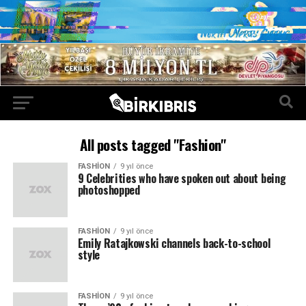
All posts tagged "Fashion"
FASHION
9 yıl önce
9 Celebrities who have spoken out about being
photoshopped
FASHION
9 yıl önce
Emily Ratajkowski channels back-to-school
style
FASHION
9 yıl önce