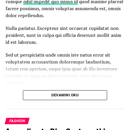
cumque
nihil impedit quo minus id
quod maxime placeat
Lorem ipsum dolor sit amet, consectetur adipisicing elit,
facere possimus, omnis voluptas assumenda est, omnis
sed do eiusmod tempor incididunt ut labore et dolore
dolor repellendus.
magna aliqua. Ut enim
ad minim veniam
, quis nostrud
exercitation ullamco laboris nisi ut aliquip ex ea
Nulla pariatur. Excepteur sint occaecat cupidatat non
commodo consequat.
proident, sunt in culpa qui officia deserunt mollit anim
id est laborum.
Nemo enim ipsam voluptatem quia voluptas sit
aspernatur aut odit aut fugit, sed quia consequuntur
Sed ut perspiciatis unde omnis iste natus error sit
magni dolores eos qui ratione voluptatem sequi
voluptatem accusantium doloremque laudantium,
nesciunt.
totam rem aperiam, eaque ipsa quae ab illo inventore
veritatis et quasi architecto beatae vitae dicta sunt
Et harum quidem rerum facilis est et expedita distinctio.
explicabo.
Nam libero tempore, cum soluta nobis est eligendi optio
cumque
nihil impedit quo minus id
quod maxime placeat
DEVAMINI OKU
“Duis aute irure dolor in
facere possimus, omnis voluptas assumenda est, omnis
reprehenderit in voluptate
dolor repellendus.
velit esse cillum dolore eu
FASHION
fugiat”