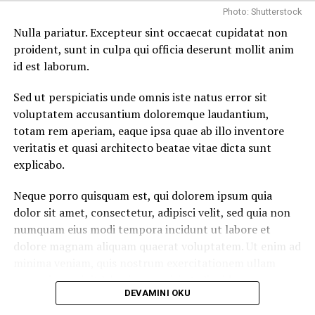
vel illum qui dolorem eum fugiat quo voluptas nulla
Photo: Shutterstock
pariatur.
Nulla pariatur. Excepteur sint occaecat cupidatat non
proident, sunt in culpa qui officia deserunt mollit anim
Temporibus autem quibusdam et aut officiis debitis aut
id est laborum.
rerum necessitatibus saepe eveniet ut et voluptates
repudiandae sint et molestiae non recusandae. Itaque
Sed ut perspiciatis unde omnis iste natus error sit
earum rerum hic
tenetur a sapiente
delectus, ut aut
voluptatem accusantium doloremque laudantium,
reiciendis voluptatibus maiores alias consequatur aut
totam rem aperiam, eaque ipsa quae ab illo inventore
perferendis doloribus asperiores repellat.
veritatis et quasi architecto beatae vitae dicta sunt
explicabo.
Lorem ipsum dolor sit amet, consectetur adipisicing elit,
sed do eiusmod tempor incididunt ut labore et dolore
Neque porro quisquam est, qui dolorem ipsum quia
magna aliqua. Ut enim
ad minim veniam
, quis nostrud
dolor sit amet, consectetur, adipisci velit, sed quia non
exercitation ullamco laboris nisi ut aliquip ex ea
numquam eius modi tempora incidunt ut labore et
commodo consequat.
dolore magnam aliquam quaerat voluptatem. Ut enim ad
minima veniam, quis nostrum exercitationem ullam
Nemo enim ipsam voluptatem quia voluptas sit
corporis suscipit laboriosam, nisi ut aliquid ex ea
aspernatur aut odit aut fugit, sed quia consequuntur
DEVAMINI OKU
commodi consequatur.
magni dolores eos qui ratione voluptatem sequi