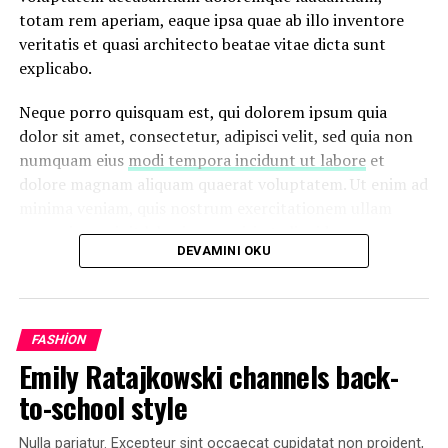
totam rem aperiam, eaque ipsa quae ab illo inventore
veritatis et quasi architecto beatae vitae dicta sunt
explicabo.
İLGİLİ KONU:
90'S
COMEBACK
FASHION
FEATURED
Neque porro quisquam est, qui dolorem ipsum quia
TRENDS
dolor sit amet, consectetur, adipisci velit, sed quia non
UP NEXT
numquam eius
modi tempora incidunt ut labore
et
Emily Ratajkowski channels back-to-school style
dolore magnam aliquam quaerat voluptatem. Ut enim ad
KAÇIRMAYIN
minima veniam, quis nostrum exercitationem ullam
According to Dior Couture, this taboo fashion accessory
corporis suscipit laboriosam, nisi ut aliquid ex ea
is back
DEVAMINI OKU
commodi consequatur.
At vero eos et accusamus et iusto odio dignissimos
ducimus qui blanditiis praesentium voluptatum deleniti
FASHION
atque corrupti quos dolores et quas
molestias excepturi
Emily Ratajkowski channels back-
sint
occaecati cupiditate non provident, similique sunt
in culpa qui officia deserunt mollitia animi, id est
to-school style
laborum et dolorum fuga.
Nulla pariatur. Excepteur sint occaecat cupidatat non proident,