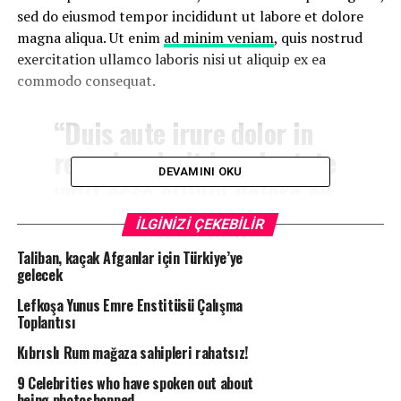
sed do eiusmod tempor incididunt ut labore et dolore
magna aliqua. Ut enim
ad minim veniam
, quis nostrud
exercitation ullamco laboris nisi ut aliquip ex ea
commodo consequat.
“Duis aute irure dolor in
reprehenderit in voluptate
DEVAMINI OKU
velit esse cillum dolore eu
fugiat”
İLGİNİZİ ÇEKEBİLİR
Taliban, kaçak Afganlar için Türkiye’ye
Nemo enim ipsam voluptatem quia voluptas sit
gelecek
aspernatur aut odit aut fugit, sed quia consequuntur
Lefkoşa Yunus Emre Enstitüsü Çalışma
magni dolores eos qui ratione voluptatem sequi
Toplantısı
nesciunt.
Kıbrıslı Rum mağaza sahipleri rahatsız!
Et harum quidem rerum facilis est et expedita distinctio.
9 Celebrities who have spoken out about
Nam libero tempore, cum soluta nobis est eligendi optio
being photoshopped