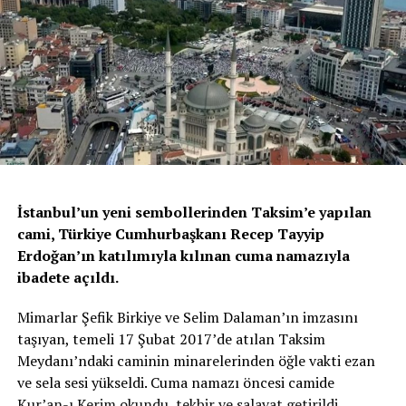
İstanbul’un yeni sembollerinden Taksim’e yapılan
cami, Türkiye Cumhurbaşkanı Recep Tayyip
Erdoğan’ın katılımıyla kılınan cuma namazıyla
ibadete açıldı.
Mimarlar Şefik Birkiye ve Selim Dalaman’ın imzasını
taşıyan, temeli 17 Şubat 2017’de atılan Taksim
Meydanı’ndaki caminin minarelerinden öğle vakti ezan
ve sela sesi yükseldi. Cuma namazı öncesi camide
Kur’an-ı Kerim okundu, tekbir ve salavat getirildi.