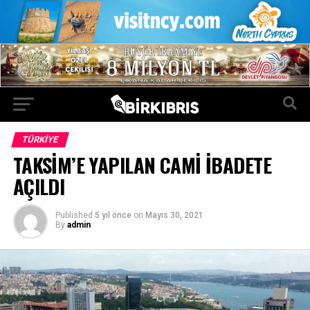
TÜRKIYE
TAKSİM’E YAPILAN CAMİ İBADETE
AÇILDI
Published
5 yıl önce
on
Mayıs 30, 2021
By
admin