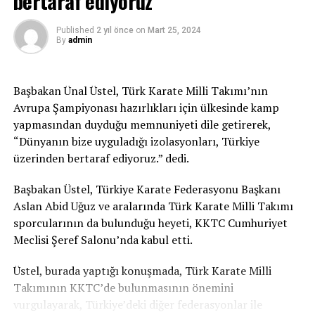
bertaraf ediyoruz
Bakanı Hulusi Akar, Sanayi ve Teknoloji Bakanı Mustafa
Varank, Ulaştırma ve Altyapı Bakanı Adil Karaismailoğlu,
Published
2 yıl önce
on
Mart 25, 2024
By
admin
AK Parti Genel Başkanvekilleri Numan Kurtulmuş ve
Binali Yıldırım, Cumhurbaşkanlığı İletişim Başkanı
Fahrettin Altun, Cumhurbaşkanlığı Sözcüsü İbrahim
Başbakan Ünal Üstel, Türk Karate Milli Takımı’nın
Kalın, İstanbul Valisi Ali Yerlikaya, İstanbul Büyükşehir
Avrupa Şampiyonası hazırlıkları için ülkesinde kamp
Belediye Başkanı Ekrem İmamoğlu, İstanbul Büyükşehir
yapmasından duyduğu memnuniyeti dile getirerek,
Belediye Başkanvekili Tevfik Göksu, İstanbul İl Jandarma
“Dünyanın bize uyguladığı izolasyonları, Türkiye
Komutanı Tuğgeneral Nuh Köroğlu, İstanbul Emniyet
üzerinden bertaraf ediyoruz.” dedi.
Müdürü Zafer Aktaş, AK Parti İstanbul İl Başkanı Osman
Nuri Kabaktepe, Beyoğlu Belediye Başkanı Haydar Ali
Başbakan Üstel, Türkiye Karate Federasyonu Başkanı
Yıldız ve bazı AK Parti milletvekilleri de katıldı.
Aslan Abid Uğuz ve aralarında Türk Karate Milli Takımı
sporcularının da bulunduğu heyeti, KKTC Cumhuriyet
Cuma namazı, yeni tip koronavirüs (Kovid-19) tedbirleri
Meclisi Şeref Salonu’nda kabul etti.
kapsamında sosyal mesafeye uygun şekilde maske
kullanılarak kılındı.
Üstel, burada yaptığı konuşmada, Türk Karate Milli
Takımının KKTC’de bulunmasının önemini
Diyanet İşleri Başkanı Erbaş, namazın ardından dua
vurgulayarak, Türkiye’deki diğer federasyonlar ile
okudu.