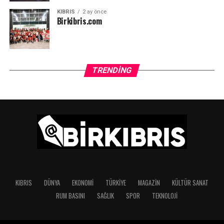
KIBRIS
2 ay önce
Birkibris.com
TRENDING
KIBRIS
DÜNYA
EKONOMI
TÜRKIYE
MAGAZIN
KÜLTÜR SANAT
RUM BASINI
SAĞLIK
SPOR
TEKNOLOJI