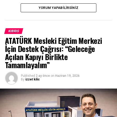
YORUM YAPABILIRSINIZ
KIBRIS
ATATÜRK Mesleki Eğitim Merkezi
İçin Destek Çağrısı: “Geleceğe
Açılan Kapıyı Birlikte
Tamamlayalım”
Published
2 ay önce
on
Haziran 19, 2026
By
izzet kilic