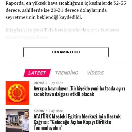
Raporda, en yüksek hava sıcaklığının iç kesimlerde 32-35
derece, sahillerde ise 28-31 derece dolaylarında
seyretmesinin beklendiği kaydedildi.
Rüzgârın ise genellikle batılı yönlerden orta kuvvette
esmesi öngörülüyor.
DEVAMINI OKU
LATEST
TRENDING
VIDEOS
DÜNYA
1 ay önce
Avrupa kavruluyor .Türkiye’de yeni haftada aşırı
sıcak hava dalgası etkili olacak
KIBRIS
2 ay önce
ATATÜRK Mesleki Eğitim Merkezi İçin Destek
Çağrısı: “Geleceğe Açılan Kapıyı Birlikte
Tamamlayalım”