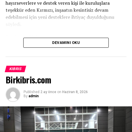
hayırseverlere ve destek veren kişi ile kuruluşlara
teşekkür eden Kırmızı, inşaatın kesintisiz devam
edebilmesi için yeni desteklere ihtiyaç duyulduğunu
söyledi.
Özellikle tuğla başta olmak üzere çeşitli inşaat
DEVAMINI OKU
malzemelerinin temin edilmesinin önem taşıdığını
vurgulayan Kırmızı, projenin tamamen gönüllü katkılar ve
ülkenin geleceğine yatırım yapma anlayışıyla bugünlere
geldiğini kaydetti.
KIBRIS
Birkibris.com
Published
2 ay önce
on
Haziran 8, 2026
By
admin