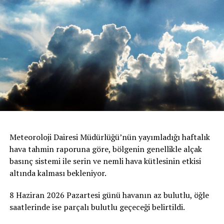
Birçok Meslek Dalında Eğitim Verilecek
Tamamlanmasının ardından ATATÜRK Mesleki Eğitim
Merkezi’nde terzilik, ayakkabıcılık, kaynakçılık,
tesisatçılık, robotik kodlama, oto elektrik, oto kaporta,
kuaförlük ve berberlik gibi birçok alanda mesleki eğitim
verilmesi planlanıyor. Merkezin, KKTC’nin mesleki
eğitim altyapısına önemli katkılar sağlaması ve
gençlerin istihdam olanaklarını artırması hedefleniyor.
Meteoroloji Dairesi Müdürlüğü’nün yayımladığı haftalık
hava tahmin raporuna göre, bölgenin genellikle alçak
basınç sistemi ile serin ve nemli hava kütlesinin etkisi
altında kalması bekleniyor.
8 Haziran 2026 Pazartesi günü havanın az bulutlu, öğle
saatlerinde ise parçalı bulutlu geçeceği belirtildi.