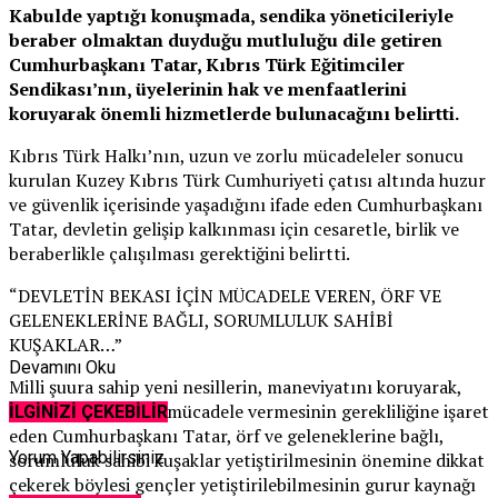
Kabulde yaptığı konuşmada, sendika yöneticileriyle
beraber olmaktan duyduğu mutluluğu dile getiren
Cumhurbaşkanı Tatar, Kıbrıs Türk Eğitimciler
Sendikası’nın, üyelerinin hak ve menfaatlerini
koruyarak önemli hizmetlerde bulunacağını belirtti.
Kıbrıs Türk Halkı’nın, uzun ve zorlu mücadeleler sonucu
kurulan Kuzey Kıbrıs Türk Cumhuriyeti çatısı altında huzur
ve güvenlik içerisinde yaşadığını ifade eden Cumhurbaşkanı
Tatar, devletin gelişip kalkınması için cesaretle, birlik ve
beraberlikle çalışılması gerektiğini belirtti.
“DEVLETİN BEKASI İÇİN MÜCADELE VEREN, ÖRF VE
GELENEKLERİNE BAĞLI, SORUMLULUK SAHİBİ
KUŞAKLAR…”
Devamını Oku
Milli şuura sahip yeni nesillerin, maneviyatını koruyarak,
devletin bekası için mücadele vermesinin gerekliliğine işaret
İLGİNİZİ ÇEKEBİLİR
eden Cumhurbaşkanı Tatar, örf ve geleneklerine bağlı,
Yorum Yapabilirsiniz
sorumluluk sahibi kuşaklar yetiştirilmesinin önemine dikkat
çekerek böylesi gençler yetiştirilebilmesinin gurur kaynağı