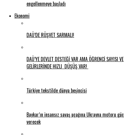
engellenmeye başladı
Ekonomi
DAÜ’DE RÜŞVET SARMALI!
DAÜ’YE DEVLET DESTEĞİ VAR AMA ÖĞRENCİ SAYISI VE
GELİRLERİNDE HIZLI DÜŞÜŞ VAR!
Türkiye tekstilde dünya beşincisi
Baykar’ın insansız savaş uçağına Ukrayna motoru güç
verecek