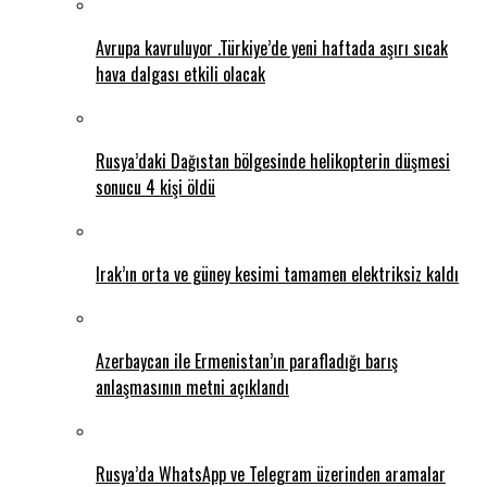
Avrupa kavruluyor .Türkiye’de yeni haftada aşırı sıcak
hava dalgası etkili olacak
Rusya’daki Dağıstan bölgesinde helikopterin düşmesi
sonucu 4 kişi öldü
Irak’ın orta ve güney kesimi tamamen elektriksiz kaldı
Azerbaycan ile Ermenistan’ın parafladığı barış
anlaşmasının metni açıklandı
Rusya’da WhatsApp ve Telegram üzerinden aramalar