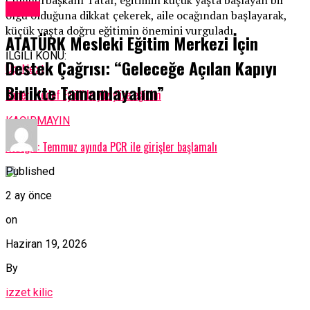
Kıbrıs
olgu olduğuna dikkat çekerek, aile ocağından başlayarak,
küçük yaşta doğru eğitimin önemini vurguladı.
ATATÜRK Mesleki Eğitim Merkezi İçin
İLGİLİ KONU:
Destek Çağrısı: “Geleceğe Açılan Kapıyı
Up Next
Birlikte Tamamlayalım”
Saner: Hedef Eylül’de yüz yüze eğitim
KAÇIRMAYIN
Ataoğlu: Temmuz ayında PCR ile girişler başlamalı
Published
2 ay önce
on
Haziran 19, 2026
By
izzet kilic