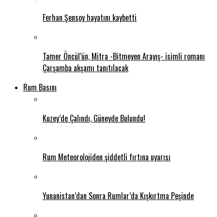
Ferhan Şensoy hayatını kaybetti
Tamer Öncül’ün, Mitra -Bitmeyen Arayış- isimli romanı
Çarşamba akşamı tanıtılacak
Rum Basını
Kuzey’de Çalındı, Güneyde Bulundu!
Rum Meteorolojiden şiddetli fırtına uyarısı
Yunanistan’dan Sonra Rumlar’da Kışkırtma Peşinde