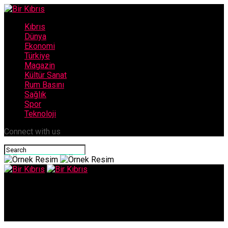
Kıbrıs
Dünya
Ekonomi
Türkiye
Magazin
Kültür Sanat
Rum Basını
Sağlık
Spor
Teknoloji
Connect with us
Bir Kıbrıs
Tatar: Gençler milli bilinci yüksek bireyler olarak yetişmeli