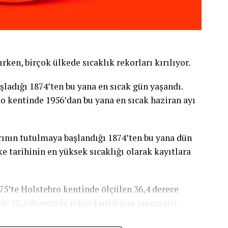
ırken, birçok ülkede sıcaklık rekorları kırılıyor.
şladığı 1874’ten bu yana en sıcak gün yaşandı.
ano kentinde 1956’dan bu yana en sıcak haziran ayı
ının tutulmaya başlandığı 1874’ten bu yana dün
e tarihinin en yüksek sıcaklığı olarak kayıtlara
975’te Holstebro kentinde ölçülen 36,4 derece
de 35,5 dereceyle rekor kırıldığını anımsattı.
 dalgasının bazı bölgelerde şiddetli yağış ve