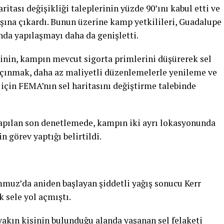
itası değişikliği taleplerinin yüzde 90’ını kabul etti ve
dışına çıkardı. Bunun üzerine kamp yetkilileri, Guadalupe
nda yapılaşmayı daha da genişletti.
inin, kampın mevcut sigorta primlerini düşürerek sel
çınmak, daha az maliyetli düzenlemelerle yenileme ve
çin FEMA’nın sel haritasını değiştirme talebinde
apılan son denetlemede, kampın iki ayrı lokasyonunda
n görev yaptığı belirtildi.
muz’da aniden başlayan şiddetli yağış sonucu Kerr
 sele yol açmıştı.
akın kişinin bulunduğu alanda yaşanan sel felaketi