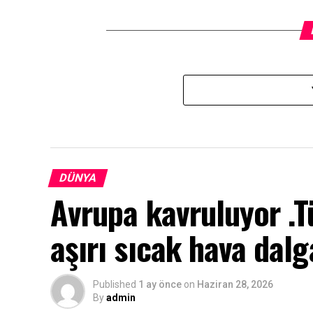
DÜNYA
Avrupa kavruluyor .T
aşırı sıcak hava dalg
Published
1 ay önce
on
Haziran 28, 2026
By
admin