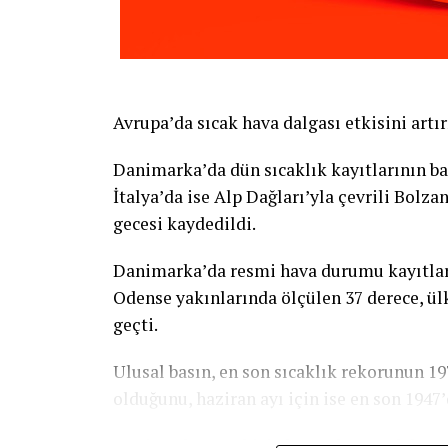
Avrupa’da sıcak hava dalgası etkisini artır
Danimarka’da dün sıcaklık kayıtlarının ba
İtalya’da ise Alp Dağları’yla çevrili Bolz
gecesi kaydedildi.
Danimarka’da resmi hava durumu kayıtlar
Odense yakınlarında ölçülen 37 derece, ülk
geçti.
Ulusal basın, en son sıcaklık rekorunun 1
olduğunu, haziran ayı için ise en son 1947’
Danimarka’yı etkisi altına alan sıcak hava