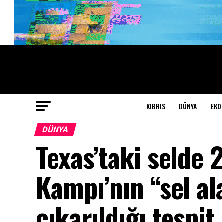
KIBRIS
DÜNYA
EKO
DÜNYA
Texas’taki selde 
Kampı’nın “sel a
çıkarıldığı tespit 