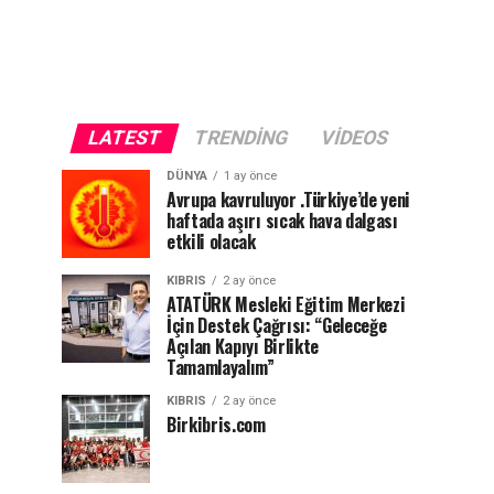
LATEST
TRENDING
VIDEOS
DÜNYA
1 ay önce
Avrupa kavruluyor .Türkiye’de yeni
haftada aşırı sıcak hava dalgası
etkili olacak
KIBRIS
2 ay önce
ATATÜRK Mesleki Eğitim Merkezi
İçin Destek Çağrısı: “Geleceğe
Açılan Kapıyı Birlikte
Tamamlayalım”
KIBRIS
2 ay önce
Birkibris.com