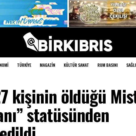
NOMI
TÜRKIYE
MAGAZIN
KÜLTÜR SANAT
RUM BASINI
SAĞLI
27 kişinin öldüğü Mis
lanı” statüsünden
edildi