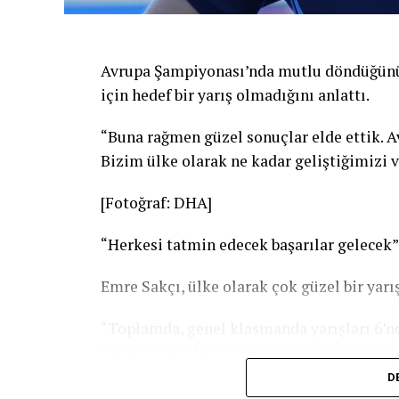
Avrupa Şampiyonası’nda mutlu döndüğünü d
için hedef bir yarış olmadığını anlattı.
“Buna rağmen güzel sonuçlar elde ettik. A
Bizim ülke olarak ne kadar geliştiğimizi v
[Fotoğraf: DHA]
“Herkesi tatmin edecek başarılar gelecek”
Emre Sakçı, ülke olarak çok güzel bir yarışı
“Toplamda, genel klasmanda yarışları 6’nc
önümüzdeki Dünya Şampiyonası için bize 
çalışmalarımız tam gaz devam ediyor, hiç
D