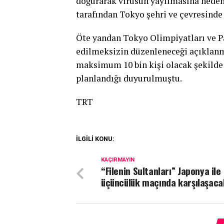
doğurarak virüsün yayılmasına neden
tarafından Tokyo şehri ve çevresinde 
Öte yandan Tokyo Olimpiyatları ve Pa
edilmeksizin düzenleneceği açıklanmı
maksimum 10 bin kişi olacak şekilde 
planlandığı duyurulmuştu.
TRT
İLGİLİ KONU:
KAÇIRMAYIN
“Filenin Sultanları” Japonya ile
üçüncülük maçında karşılaşaca