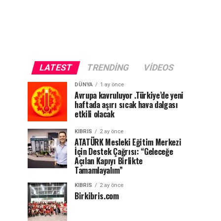
LATEST
TRENDING
VIDEOS
DÜNYA
1 ay önce
Avrupa kavruluyor .Türkiye’de yeni
haftada aşırı sıcak hava dalgası
etkili olacak
KIBRIS
2 ay önce
ATATÜRK Mesleki Eğitim Merkezi
İçin Destek Çağrısı: “Geleceğe
Açılan Kapıyı Birlikte
Tamamlayalım”
KIBRIS
2 ay önce
Birkibris.com