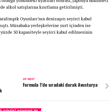
 olduğu yönündeki uyarıları sonrası, Japonya hükümeti
de alkol satışlarına kısıtlama getirilmişti.
ralimpik Oyunları’nın denizaşırı seyirci kabul
ştı. Müsabaka yerleşkelerine yurt içinden ise
yüzde 50 kapasiteyle seyirci kabul edilmesinin
UP NEXT
Formula 1’de sıradaki durak Avusturya
k