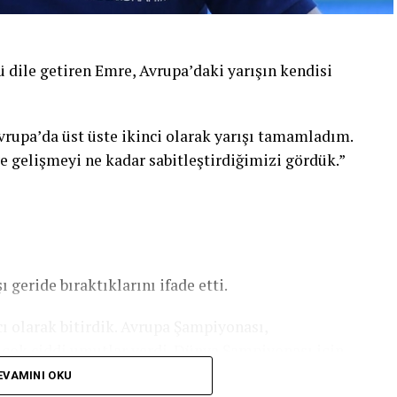
ile getiren Emre, Avrupa’daki yarışın kendisi
vrupa’da üst üste ikinci olarak yarışı tamamladım.
e gelişmeyi ne kadar sabitleştirdiğimizi gördük.”
 geride bıraktıklarını ifade etti.
ı olarak bitirdik. Avrupa Şampiyonası,
çok ciddi umutlar verdi. Dünya Şampiyonası için
 ara vermiyoruz. Bu şampiyona için çok
EVAMINI OKU