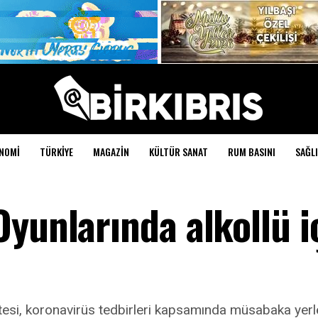
NOMI
TÜRKIYE
MAGAZIN
KÜLTÜR SANAT
RUM BASINI
SAĞLI
Oyunlarında alkollü 
si, koronavirüs tedbirleri kapsamında müsabaka yerleş