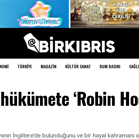
NOMI
TÜRKIYE
MAGAZIN
KÜLTÜR SANAT
RUM BASINI
SAĞLI
 hükümete ‘Robin Ho
ının İngiltere’de bulunduğunu ve bir hayal kahramanı