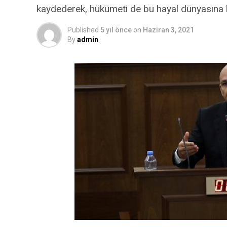
kaydederek, hükümeti de bu hayal dünyasına 
Published
5 yıl önce
on
Haziran 3, 2021
By
admin