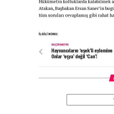
Hükümetin koltuklarda kalabilmek ad
Atakan, Başbakan Ersan Saner’in bugü
tüm soruları cevaplamış gibi rahat har
İLGİLİ KONU:
KAÇIRMAYIN
Hayvancıların ‘eşek’li eylemine 
Onlar ‘eşya’ değil ‘Can’!