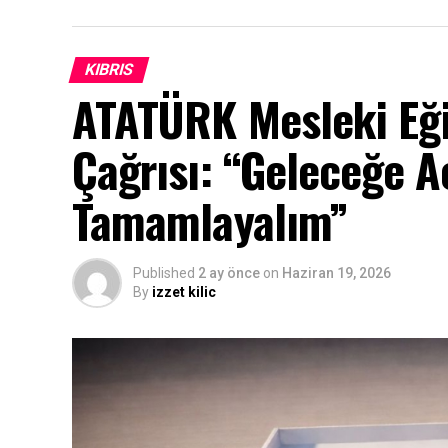
KIBRIS
ATATÜRK Mesleki Eği
Çağrısı: “Geleceğe Aç
Tamamlayalım”
Published
2 ay önce
on
Haziran 19, 2026
By
izzet kilic