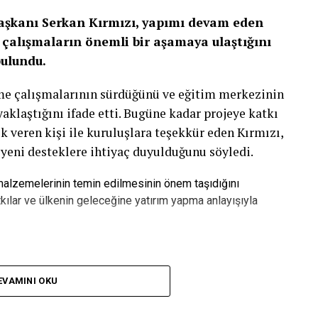
Başkanı Serkan Kırmızı, yapımı devam eden
çalışmaların önemli bir aşamaya ulaştığını
bulundu.
rme çalışmalarının sürdüğünü ve eğitim merkezinin
laştığını ifade etti. Bugüne kadar projeye katkı
k veren kişi ile kuruluşlara teşekkür eden Kırmızı,
 yeni desteklere ihtiyaç duyulduğunu söyledi.
 malzemelerinin temin edilmesinin önem taşıdığını
kılar ve ülkenin geleceğine yatırım yapma anlayışıyla
pılan Yatırımdır”
EVAMINI OKU
zca bir bina olmadığını belirten Serkan Kırmızı,