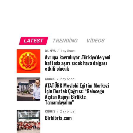
LATEST
TRENDING
VIDEOS
DÜNYA
1 ay önce
Avrupa kavruluyor .Türkiye’de yeni
haftada aşırı sıcak hava dalgası
etkili olacak
KIBRIS
2 ay önce
ATATÜRK Mesleki Eğitim Merkezi
İçin Destek Çağrısı: “Geleceğe
Açılan Kapıyı Birlikte
Tamamlayalım”
KIBRIS
2 ay önce
Birkibris.com