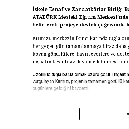
İskele Esnaf ve Zanaatkârlar Birliği 
ATATÜRK Mesleki Eğitim Merkezi’nde 
belirterek, projeye destek çağrısında 
Kırmızı, merkezin ikinci katında tuğla ö
her geçen gün tamamlanmaya biraz daha yak
koyan gönüllülere, hayırseverlere ve deste
inşaatın kesintisiz devam edebilmesi için
Özellikle tuğla başta olmak üzere çeşitli inşaat
vurgulayan Kırmızı, projenin tamamen gönüllü kat
bugünlere geldiğini kaydetti.
“Bu Proje Gençlerin Geleceğine Ya
D
ATATÜRK Mesleki Eğitim Merkezi’nin yalnı