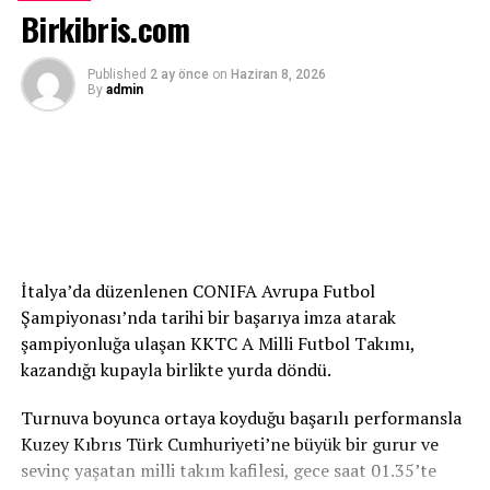
Birkibris.com
“Bu Proje Gençlerin Geleceğine Yapılan
Published
2 ay önce
on
Haziran 8, 2026
By
admin
Yatırımdır”
ATATÜRK Mesleki Eğitim Merkezi’nin yalnızca bir bina
olmadığını belirten Serkan Kırmızı, merkezin gelecekte
gençlerin meslek öğrenebileceği, üretime katılabileceği
ve kendi ayakları üzerinde durabileceği önemli bir eğitim
yuvası olacağını söyledi.
İtalya’da düzenlenen CONIFA Avrupa Futbol
Kırmızı açıklamasında, “Bu proje, ülkemizin ihtiyaç
Şampiyonası’nda tarihi bir başarıya imza atarak
duyduğu kalifiye iş gücünü yetiştirecek ve gençlerimize
şampiyonluğa ulaşan KKTC A Milli Futbol Takımı,
yeni fırsatlar sunacaktır. Bugüne kadar yüzlerce kişinin
kazandığı kupayla birlikte yurda döndü.
desteğiyle önemli bir mesafe kat ettik. İkinci katın tuğla
örme aşamasına geldik. Ancak eksilen tuğla ve diğer yapı
Turnuva boyunca ortaya koyduğu başarılı performansla
malzemelerinin temin edilmesi gerekiyor. Bu noktadan
Kuzey Kıbrıs Türk Cumhuriyeti’ne büyük bir gurur ve
sonra projenin durması kabul edilemez. Artık sona
sevinç yaşatan milli takım kafilesi, gece saat 01.35’te
yaklaşıyoruz ve hep birlikte başladığımız bu eseri