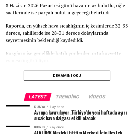
Tamamlanmasının ardından ATATÜRK Mesleki Eğitim
8 Haziran 2026 Pazartesi günü havanın az bulutlu, öğle
Merkezi’nde terzilik, ayakkabıcılık, kaynakçılık,
saatlerinde ise parçalı bulutlu geçeceği belirtildi.
tesisatçılık, robotik kodlama, oto elektrik, oto kaporta,
kuaförlük ve berberlik gibi birçok alanda mesleki eğitim
Raporda, en yüksek hava sıcaklığının iç kesimlerde 32-35
verilmesi planlanıyor. Merkezin, KKTC’nin mesleki
derece, sahillerde ise 28-31 derece dolaylarında
eğitim altyapısına önemli katkılar sağlaması ve
seyretmesinin beklendiği kaydedildi.
gençlerin istihdam olanaklarını artırması hedefleniyor.
Rüzgârın ise genellikle batılı yönlerden orta kuvvette
esmesi öngörülüyor.
DEVAMINI OKU
LATEST
TRENDING
VIDEOS
DÜNYA
1 ay önce
Avrupa kavruluyor .Türkiye’de yeni haftada aşırı
sıcak hava dalgası etkili olacak
KIBRIS
2 ay önce
ATATÜRK Mesleki Eğitim Merkezi İçin Destek