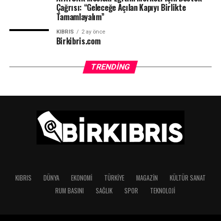
Çağrısı: “Geleceğe Açılan Kapıyı Birlikte
Tamamlayalım”
KIBRIS
2 ay önce
Birkibris.com
TRENDING
KIBRIS
DÜNYA
EKONOMI
TÜRKIYE
MAGAZIN
KÜLTÜR SANAT
RUM BASINI
SAĞLIK
SPOR
TEKNOLOJI