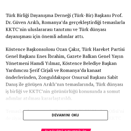
Türk Birliği Dayanışma Derneği (Türk-Bir) Başkanı Prof.
Dr. Güven Arıklı, Romanya’da gerçekleştirdiği temaslarla
KKTC’nin uluslararası tanıtımı ve Türk dünyası
dayanışması için önemli adımlar attı.
Köstence Başkonsolosu Ozan Çakır, Türk Hareket Partisi
Genel Başkanı Enes İbrahim, Gazete Balkan Genel Yayın
Yönetmeni Hamdi Yılmaz, Köstence Belediye Başkan
Yardımcısı Şerif Cirjali ve Romanya’da kanaat
önderlerinden, Zonguldakspor Onursal Başkanı Sabit
Danış ile görüşen Arıklı’nın temaslarında, Türk dünyası
iş birliği ve KKTC’nin görünürlüğü konusunda a somut
adımlar atılması kararlaştırıldı.
Temasları kapsamında Tatar Türk Birliği Merkez Ofisi’ni
DEVAMINI OKU
de ziyaret eden Arıklı, yönetim kurulu üyeleriyle KKTC
ve Türk dünyasının geleceğini ele aldı. Görüşmede,