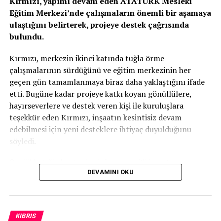
Kırmızı, yapımı devam eden ATATÜRK Mesleki
UP NEXT
Eğitim Merkezi’nde çalışmaların önemli bir aşamaya
Başbakan Üstel:Elektrikte kalıcı çözüm için çalışıyoruz
ulaştığını belirterek, projeye destek çağrısında
KAÇIRMAYIN
bulundu.
Meteoroloji’den toz uyarısı
Kırmızı, merkezin ikinci katında tuğla örme
çalışmalarının sürdüğünü ve eğitim merkezinin her
geçen gün tamamlanmaya biraz daha yaklaştığını ifade
etti. Bugüne kadar projeye katkı koyan gönüllülere,
hayırseverlere ve destek veren kişi ile kuruluşlara
teşekkür eden Kırmızı, inşaatın kesintisiz devam
edebilmesi için yeni desteklere ihtiyaç duyulduğunu
söyledi.
Özellikle tuğla başta olmak üzere çeşitli inşaat
DEVAMINI OKU
malzemelerinin temin edilmesinin önem taşıdığını
vurgulayan Kırmızı, projenin tamamen gönüllü katkılar ve
ülkenin geleceğine yatırım yapma anlayışıyla bugünlere
geldiğini kaydetti.
KIBRIS