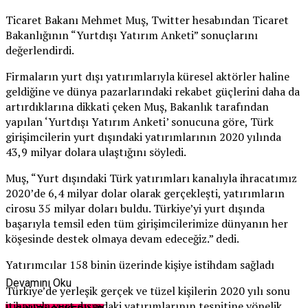
Ticaret Bakanı Mehmet Muş, Twitter hesabından Ticaret
Bakanlığının “Yurtdışı Yatırım Anketi” sonuçlarını
değerlendirdi.
Firmaların yurt dışı yatırımlarıyla küresel aktörler haline
geldiğine ve dünya pazarlarındaki rekabet güçlerini daha da
artırdıklarına dikkati çeken Muş, Bakanlık tarafından
yapılan ‘Yurtdışı Yatırım Anketi’ sonucuna göre, Türk
girişimcilerin yurt dışındaki yatırımlarının 2020 yılında
43,9 milyar dolara ulaştığını söyledi.
Muş, “Yurt dışındaki Türk yatırımları kanalıyla ihracatımız
2020’de 6,4 milyar dolar olarak gerçekleşti, yatırımların
cirosu 35 milyar doları buldu. Türkiye’yi yurt dışında
başarıyla temsil eden tüm girişimcilerimize dünyanın her
köşesinde destek olmaya devam edeceğiz.” dedi.
Yatırımcılar 158 binin üzerinde kişiye istihdam sağladı
Devamını Oku
Türkiye’de yerleşik gerçek ve tüzel kişilerin 2020 yılı sonu
itibarıyla yurt dışındaki yatırımlarının tespitine yönelik