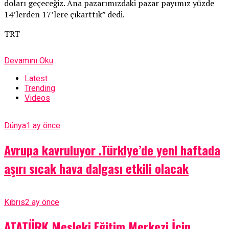
doları geçeceğiz. Ana pazarımızdaki pazar payımız yüzde
14’lerden 17’lere çıkarttık” dedi.
TRT
Devamını Oku
Latest
Trending
Videos
Dünya
1 ay önce
Avrupa kavruluyor .Türkiye’de yeni haftada
aşırı sıcak hava dalgası etkili olacak
Kıbrıs
2 ay önce
ATATÜRK Mesleki Eğitim Merkezi İçin