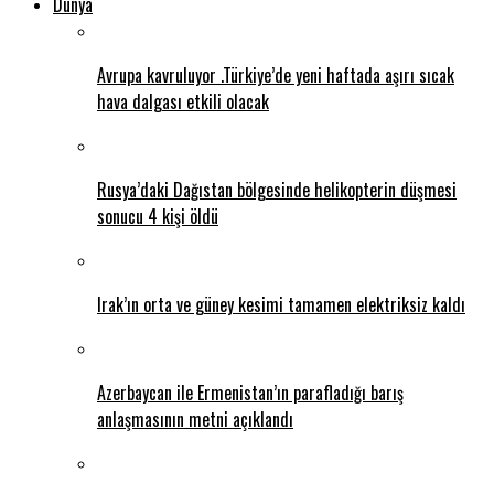
Dünya
Avrupa kavruluyor .Türkiye’de yeni haftada aşırı sıcak
hava dalgası etkili olacak
Rusya’daki Dağıstan bölgesinde helikopterin düşmesi
sonucu 4 kişi öldü
Irak’ın orta ve güney kesimi tamamen elektriksiz kaldı
Azerbaycan ile Ermenistan’ın parafladığı barış
anlaşmasının metni açıklandı