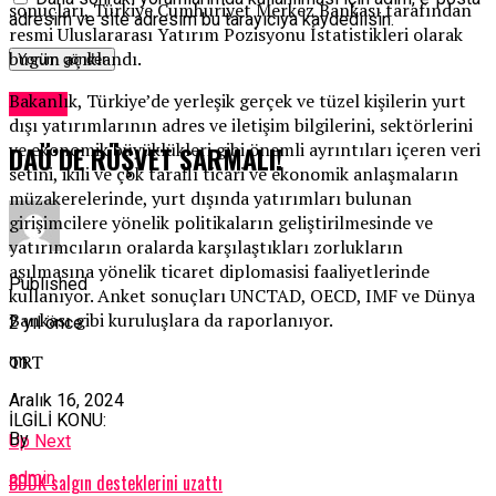
sonuçları, Türkiye Cumhuriyet Merkez Bankası tarafından
adresim ve site adresim bu tarayıcıya kaydedilsin.
resmi Uluslararası Yatırım Pozisyonu İstatistikleri olarak
bugün açıklandı.
Bakanlık, Türkiye’de yerleşik gerçek ve tüzel kişilerin yurt
Dünya
dışı yatırımlarının adres ve iletişim bilgilerini, sektörlerini
ve ekonomik büyüklükleri gibi önemli ayrıntıları içeren veri
DAÜ’DE RÜŞVET SARMALI!
setini, ikili ve çok taraflı ticari ve ekonomik anlaşmaların
müzakerelerinde, yurt dışında yatırımları bulunan
girişimcilere yönelik politikaların geliştirilmesinde ve
yatırımcıların oralarda karşılaştıkları zorlukların
aşılmasına yönelik ticaret diplomasisi faaliyetlerinde
Published
kullanıyor. Anket sonuçları UNCTAD, OECD, IMF ve Dünya
Bankası gibi kuruluşlara da raporlanıyor.
2 yıl önce
TRT
on
Aralık 16, 2024
İLGİLİ KONU:
By
Up Next
admin
BDDK salgın desteklerini uzattı