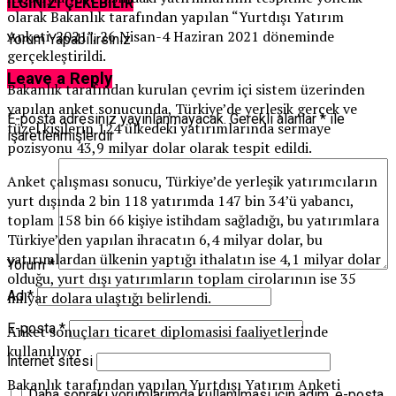
İLGİNİZİ ÇEKEBİLİR
olarak Bakanlık tarafından yapılan “Yurtdışı Yatırım
Anketi-2021”, 26 Nisan-4 Haziran 2021 döneminde
Yorum Yapabilirsiniz
gerçekleştirildi.
Leave a Reply
Bakanlık tarafından kurulan çevrim içi sistem üzerinden
yapılan anket sonucunda, Türkiye’de yerleşik gerçek ve
E-posta adresiniz yayınlanmayacak.
Gerekli alanlar
*
ile
tüzel kişilerin 124 ülkedeki yatırımlarında sermaye
işaretlenmişlerdir
pozisyonu 43,9 milyar dolar olarak tespit edildi.
Anket çalışması sonucu, Türkiye’de yerleşik yatırımcıların
yurt dışında 2 bin 118 yatırımda 147 bin 34’ü yabancı,
toplam 158 bin 66 kişiye istihdam sağladığı, bu yatırımlara
Türkiye’den yapılan ihracatın 6,4 milyar dolar, bu
yatırımlardan ülkenin yaptığı ithalatın ise 4,1 milyar dolar
Yorum
*
olduğu, yurt dışı yatırımların toplam cirolarının ise 35
Ad
*
milyar dolara ulaştığı belirlendi.
E-posta
*
Anket sonuçları ticaret diplomasisi faaliyetlerinde
kullanılıyor
İnternet sitesi
Bakanlık tarafından yapılan Yurtdışı Yatırım Anketi
Daha sonraki yorumlarımda kullanılması için adım, e-posta