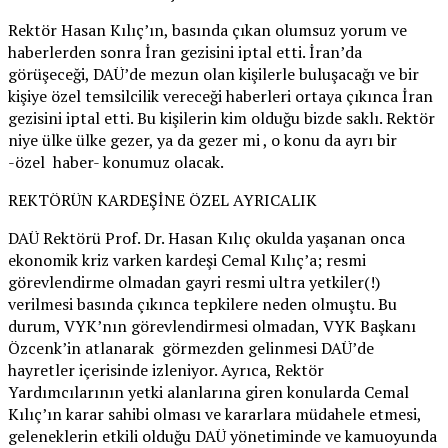
Rektör Hasan Kılıç’ın, basında çıkan olumsuz yorum ve
haberlerden sonra İran gezisini iptal etti. İran’da
görüşeceği, DAÜ’de mezun olan kişilerle buluşacağı ve bir
kişiye özel temsilcilik vereceği haberleri ortaya çıkınca İran
gezisini iptal etti. Bu kişilerin kim olduğu bizde saklı. Rektör
niye ülke ülke gezer, ya da gezer mi , o konu da ayrı bir
-özel haber- konumuz olacak.
REKTÖRÜN KARDEŞİNE ÖZEL AYRICALIK
DAÜ Rektörü Prof. Dr. Hasan Kılıç okulda yaşanan onca
ekonomik kriz varken kardeşi Cemal Kılıç’a; resmi
görevlendirme olmadan gayri resmi ultra yetkiler(!)
verilmesi basında çıkınca tepkilere neden olmuştu. Bu
durum, VYK’nın görevlendirmesi olmadan, VYK Başkanı
Özcenk’in atlanarak görmezden gelinmesi DAÜ’de
hayretler içerisinde izleniyor. Ayrıca, Rektör
Yardımcılarının yetki alanlarına giren konularda Cemal
Kılıç’ın karar sahibi olması ve kararlara müdahele etmesi,
geleneklerin etkili olduğu DAÜ yönetiminde ve kamuoyunda