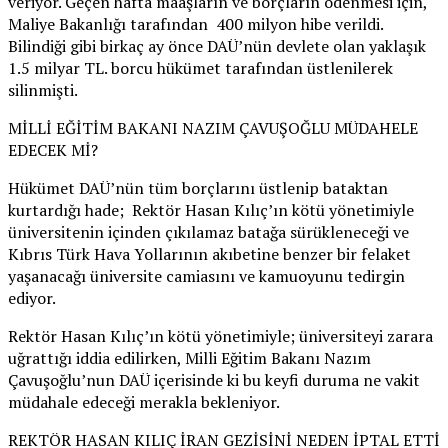
veriyor. Geçen hafta maaşların ve borçların ödenmesi için,
Maliye Bakanlığı tarafından 400 milyon hibe verildi.
Bilindiği gibi birkaç ay önce DAÜ’nün devlete olan yaklaşık
1.5 milyar TL. borcu hükümet tarafından üstlenilerek
silinmişti.
MİLLİ EĞİTİM BAKANI NAZIM ÇAVUŞOĞLU MÜDAHELE
EDECEK Mİ?
Hükümet DAÜ’nün tüm borçlarını üstlenip bataktan
kurtardığı hade; Rektör Hasan Kılıç’ın kötü yönetimiyle
üniversitenin içinden çıkılamaz batağa sürükleneceği ve
Kıbrıs Türk Hava Yollarının akıbetine benzer bir felaket
yaşanacağı üniversite camiasını ve kamuoyunu tedirgin
ediyor.
Rektör Hasan Kılıç’ın kötü yönetimiyle; üniversiteyi zarara
uğrattığı iddia edilirken, Milli Eğitim Bakanı Nazım
Çavuşoğlu’nun DAÜ içerisinde ki bu keyfi duruma ne vakit
müdahale edeceği merakla bekleniyor.
REKTÖR HASAN KILIÇ İRAN GEZİSİNİ NEDEN İPTAL ETTİ