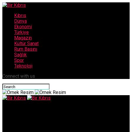
Kıbrıs
Dünya
Ekonomi
Türkiye
Magazin
Kültür Sanat
Rum Basını
Sağlık
Spor
Teknoloji
Connect with us
Bir Kıbrıs
Türk girişimcilerin yurt dışındaki yatırımları 43,9 milyar
dolara ulaştı