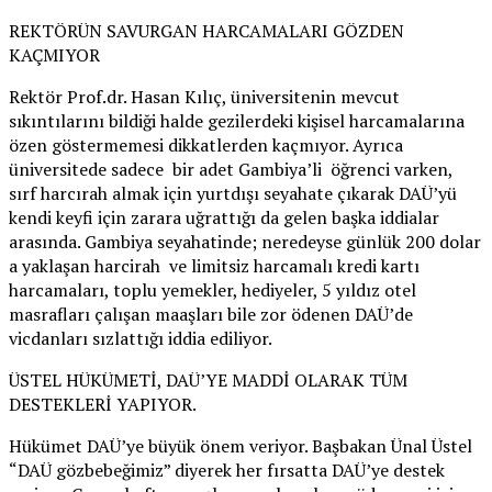
REKTÖRÜN SAVURGAN HARCAMALARI GÖZDEN
KAÇMIYOR
Rektör Prof.dr. Hasan Kılıç, üniversitenin mevcut
sıkıntılarını bildiği halde gezilerdeki kişisel harcamalarına
özen göstermemesi dikkatlerden kaçmıyor. Ayrıca
üniversitede sadece bir adet Gambiya’li öğrenci varken,
sırf harcırah almak için yurtdışı seyahate çıkarak DAÜ’yü
kendi keyfi için zarara uğrattığı da gelen başka iddialar
arasında. Gambiya seyahatinde; neredeyse günlük 200 dolar
a yaklaşan harcirah ve limitsiz harcamalı kredi kartı
harcamaları, toplu yemekler, hediyeler, 5 yıldız otel
masrafları çalışan maaşları bile zor ödenen DAÜ’de
vicdanları sızlattığı iddia ediliyor.
ÜSTEL HÜKÜMETİ, DAÜ’YE MADDİ OLARAK TÜM
DESTEKLERİ YAPIYOR.
Hükümet DAÜ’ye büyük önem veriyor. Başbakan Ünal Üstel
“DAÜ gözbebeğimiz” diyerek her fırsatta DAÜ’ye destek