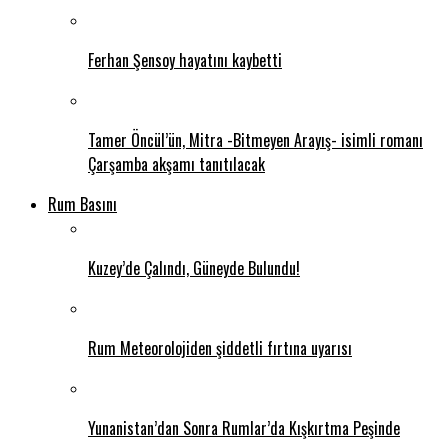
Ferhan Şensoy hayatını kaybetti
Tamer Öncül’ün, Mitra -Bitmeyen Arayış- isimli romanı
Çarşamba akşamı tanıtılacak
Rum Basını
Kuzey’de Çalındı, Güneyde Bulundu!
Rum Meteorolojiden şiddetli fırtına uyarısı
Yunanistan’dan Sonra Rumlar’da Kışkırtma Peşinde