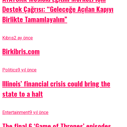
Destek Çağrısı: “Geleceğe Açılan Kapıyı
Birlikte Tamamlayalım”
Kıbrıs
2 ay önce
Birkibris.com
Politics
9 yıl önce
Illinois’ financial crisis could bring the
state to a halt
Entertainment
9 yıl önce
The final 6 ‘Game of Thrones’ episodes