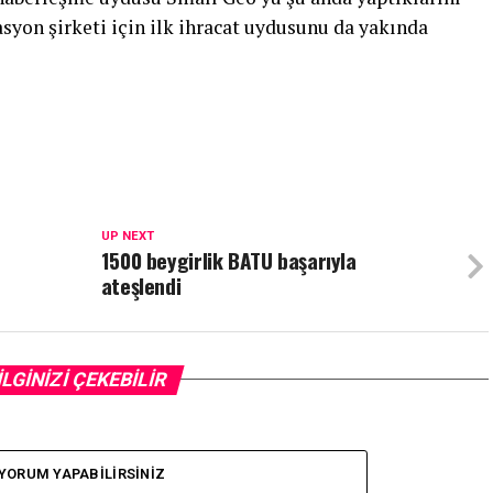
syon şirketi için ilk ihracat uydusunu da yakında
UP NEXT
1500 beygirlik BATU başarıyla
ateşlendi
İLGİNİZİ ÇEKEBİLİR
YORUM YAPABILIRSINIZ