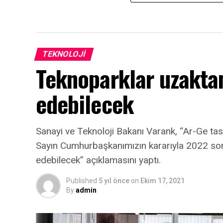
TEKNOLOJI
Teknoparklar uzakta
edebilecek
Sanayi ve Teknoloji Bakanı Varank, “Ar-Ge tas
Sayın Cumhurbaşkanımızın kararıyla 2022 s
edebilecek” açıklamasını yaptı.
Published
5 yıl önce
on
Ekim 17, 2021
By
admin