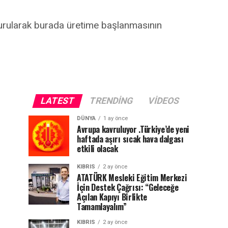
turularak burada üretime başlanmasının
LATEST
TRENDING
VIDEOS
DÜNYA
1 ay önce
Avrupa kavruluyor .Türkiye’de yeni
haftada aşırı sıcak hava dalgası
etkili olacak
KIBRIS
2 ay önce
ATATÜRK Mesleki Eğitim Merkezi
İçin Destek Çağrısı: “Geleceğe
Açılan Kapıyı Birlikte
Tamamlayalım”
KIBRIS
2 ay önce