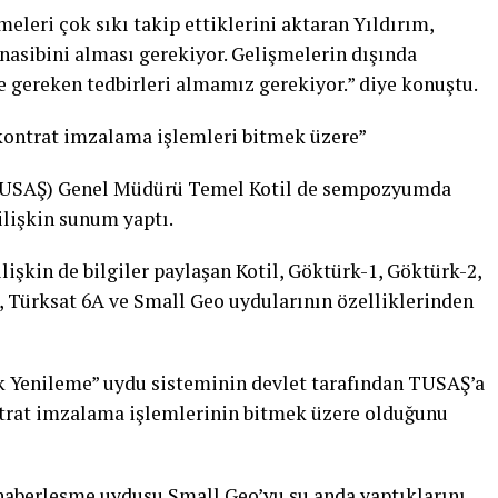
leri çok sıkı takip ettiklerini aktaran Yıldırım,
sibini alması gerekiyor. Gelişmelerin dışında
 gereken tedbirleri almamız gerekiyor.” diye konuştu.
kontrat imzalama işlemleri bitmek üzere”
(TUSAŞ) Genel Müdürü Temel Kotil de sempozyumda
ilişkin sunum yaptı.
işkin de bilgiler paylaşan Kotil, Göktürk-1, Göktürk-2,
 Türksat 6A ve Small Geo uydularının özelliklerinden
k Yenileme” uydu sisteminin devlet tarafından TUSAŞ’a
ontrat imzalama işlemlerinin bitmek üzere olduğunu
p haberleşme uydusu Small Geo’yu şu anda yaptıklarını