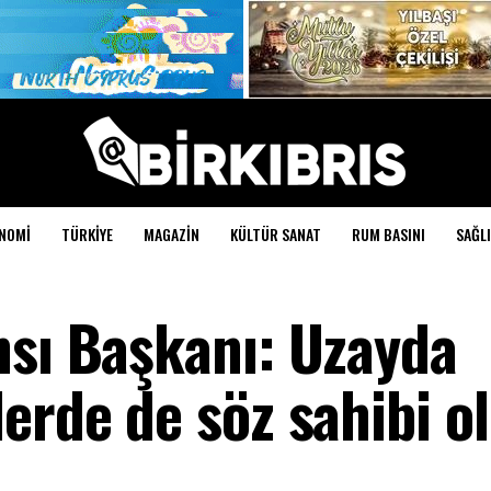
NOMI
TÜRKIYE
MAGAZIN
KÜLTÜR SANAT
RUM BASINI
SAĞLI
nsı Başkanı: Uzayda
erde de söz sahibi o