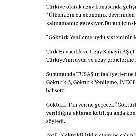
Türkiye olarak uzay konusunda gelişme
“Ülkemizin bu ekonomik devrimden na
kalmamamız gerekiyor. Bunun için de
“Göktürk Yenileme uydu sisteminin 
Türk Havacılık ve Uzay Sanayii AŞ 
Türkiye’nin uydu ve uzay projelerine 
Sunumunda TUSAŞ’ın faaliyetlerine il
Göktürk-3, Göktürk Yenileme, İMECE,
bahsetti.
Göktürk-1’in yerine geçecek “Göktür
verildiğini aktaran Kotil, şu anda k
söyledi.
Kotil, elektrikli itki sistemine sahi