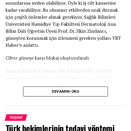
sorunlarına neden olabiliyor. Öyle ki iş cilt kanserine
kadar varabiliyor. Bu olumsuz etkilerden uzak durmak
için çeşitli önlemler almak gerekiyor. Sağlık Bilimleri
Üniversitesi Hamidiye Tıp Fakültesi Dermatoloji Ana
Bilim Dalı Öğretim Üyesi Prof. Dr. İlkin Zindancı,
güneşten korunmak için izlenmesi gereken yolları TRT
Haber’e anlattı.
Ciltte güneşe karşı blokaj oluşturulmalı
Güneşe karşı her insanın duyarlılığı farklı. “Herkes
güneşten aynı derecede etkilenmez” diyen Prof. Dr.
Zindancı sözlerini, “Özellikle çocuklar ve yaşlılar, açık
ten-göz-saç rengine sahip kişiler güneşe her zaman daha
DEVAMINI OKU
duyarlıdır. Esmer tenli birine göre bu grup her zaman
daha fazla etkileniyor. Daha fazla korunmaları gerekiyor”
şeklinde sürdürüyor.
YAŞAM
Türk hekimlerinin tedavi yöntemi
Güneşin zararlı etkilerinden korunmak için ilk kural