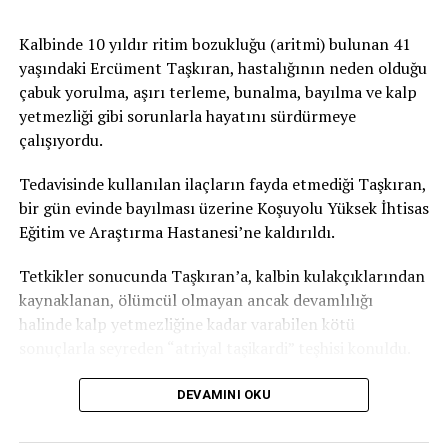
ayrılıyor. Prof. Dr. Zindancı bu ayrımın ne anlama
Kalbinde 10 yıldır ritim bozukluğu (aritmi) bulunan 41
geldiğini şöyle açıklıyor:
yaşındaki Ercüment Taşkıran, hastalığının neden olduğu
“Fiziksel koruyucular içlerinde kimyasal maddeyi en az
çabuk yorulma, aşırı terleme, bunalma, bayılma ve kalp
barındıran, daha çok bariyer oluşturan ürünler. Özellikle
yetmezliği gibi sorunlarla hayatını sürdürmeye
yaşlılar, çocuklar ve hamilelerde bunun kullanılmasını
çalışıyordu.
tercih ediyoruz. Diğer ürünler ise kimyasal diye geçiyor
Tedavisinde kullanılan ilaçların fayda etmediği Taşkıran,
ama yine bunlar da pek çok testten geçen ürünler. Yine
bir gün evinde bayılması üzerine Koşuyolu Yüksek İhtisas
zararlı olmayan maddelerden elde ediliyor.”
Eğitim ve Araştırma Hastanesi’ne kaldırıldı.
30 faktör ve üstü koruyucu krem önerisi
Tetkikler sonucunda Taşkıran’a, kalbin kulakçıklarından
Güneş koruyucularını satın alırken ve kullanırken dikkat
kaynaklanan, ölümcül olmayan ancak devamlılığı
edilmesi gereken birtakım detaylar var. Koruyucu
halinde kalp yetmezliğine kadar varabilen kötü
ürünlerin hem ultraviyole A hem de ultraviyole B’ye
sonuçlarla seyreden “atriyal taşikardi” teşhisi konuldu.
karşı etkili olması gerekiyor. Bir diğer detayı ise Prof. Dr.
Tedavi, dünya tıp literatürüne kazandırıldı
Zindancı şöyle anlatıyor:
DEVAMINI OKU
Doç. Dr. Uslu ve ekibi, hastaları Taşkıran’ın tedavisinde,
“SPF (sun protectin factor) 30 faktör ve üzeri olmalı.