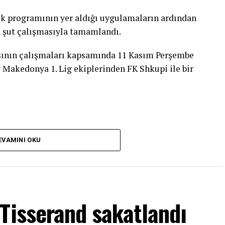
man var. Elimizden gelenin en iyisini yapacağız.”
tik programının yer aldığı uygulamaların ardından
n şut çalışmasıyla tamamlandı.
sının çalışmaları kapsamında 11 Kasım Perşembe
y Makedonya 1. Lig ekiplerinden FK Shkupi ile bir
k Direktörü Türker Oktay ise yarışların üst üste
mli yarışı vardı. Bir tanesi Avrupa Şampiyonası,
ganizasyonlar 1 sene aralıklarla yapılırdı.
EVAMINI OKU
smı iptal oldu. Dolayısıyla ikisi üst üste geldi.
 Avrupa Şampiyonası’na antrenman olsun diye
utluluk verici.”
Tisserand sakatlandı