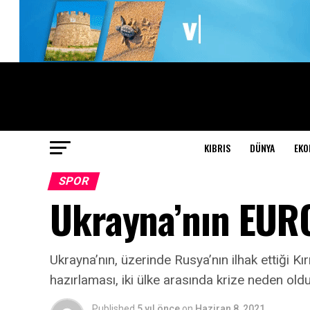
KIBRIS
DÜNYA
EKO
SPOR
Ukrayna’nın EURO
Ukrayna’nın, üzerinde Rusya’nın ilhak ettiği 
hazırlaması, iki ülke arasında krize neden oldu
Published
5 yıl önce
on
Haziran 8, 2021