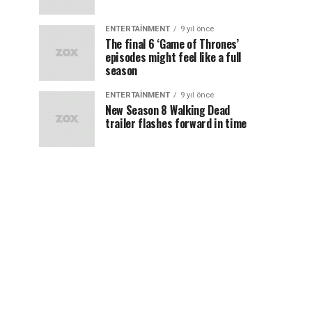
ENTERTAINMENT
9 yıl önce
The final 6 ‘Game of Thrones’
episodes might feel like a full
season
ENTERTAINMENT
9 yıl önce
New Season 8 Walking Dead
trailer flashes forward in time