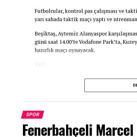
olacağız. Önümüzde 5 haftaya yakın bir za
Futbolcular, kontrol pas çalışması ve tak
yarı sahada taktik maçı yaptı ve ntrenma
[Fotoğraf: DHA]
Beşiktaş, Aytemiz Alanyaspor karşılaşma
Türker Oktay: Yarışlar üst üste geldi
günü saat 14.00’te Vodafone Park’ta, Kuze
Milli Takımlar Yüzme ve Fenerbahçe Tekni
hazırlık maçı oynayacak.
geldiğini ifade etti.
TRT
“Olimpiyatlardan sonra bu sezonun iki öne
diğeri de Dünya Şampiyonası. Aslında bu or
D
Pandemiden dolayı organizasyonların bir kı
Bizim esas hedefimiz Dünya Şampiyonası.
gittik. Ona rağmen bu derecenin çıkması m
SPOR
Fenerbahçeli Marcel 