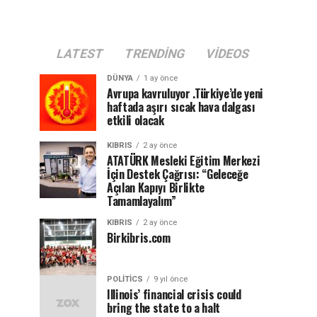
LATEST
TRENDING
VIDEOS
DÜNYA
1 ay önce
Avrupa kavruluyor .Türkiye’de yeni
haftada aşırı sıcak hava dalgası
etkili olacak
KIBRIS
2 ay önce
ATATÜRK Mesleki Eğitim Merkezi
İçin Destek Çağrısı: “Geleceğe
Açılan Kapıyı Birlikte
Tamamlayalım”
KIBRIS
2 ay önce
Birkibris.com
POLITICS
9 yıl önce
Illinois’ financial crisis could
bring the state to a halt