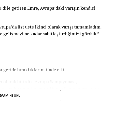
ile getiren Emre, Avrupa’daki yarışın kendisi
vrupa’da üst üste ikinci olarak yarışı tamamladım.
e gelişmeyi ne kadar sabitleştirdiğimizi gördük.”
 geride bıraktıklarını ifade etti.
ı olarak bitirdik. Avrupa Şampiyonası,
çok ciddi umutlar verdi. Dünya Şampiyonası için
 ara vermiyoruz. Bu şampiyona için çok
EVAMINI OKU
formansı sergileyeceğiz. Bu şampiyonadaki hedefim
 derecelerimi yakalamak. Hepimizi tatmin edecek