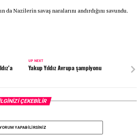
n da Nazilerin savaş naralarını andırdığını savundu.
UP NEXT
dız’a
Yakup Yıldız Avrupa şampiyonu
İLGİNİZİ ÇEKEBİLİR
YORUM YAPABILIRSINIZ