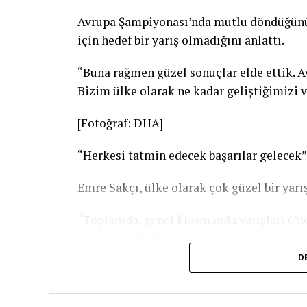
Avrupa Şampiyonası’nda mutlu döndüğünü d
için hedef bir yarış olmadığını anlattı.
“Buna rağmen güzel sonuçlar elde ettik. A
Bizim ülke olarak ne kadar geliştiğimizi v
[Fotoğraf: DHA]
“Herkesi tatmin edecek başarılar gelecek”
Emre Sakçı, ülke olarak çok güzel bir yarışı
“Toplamda, genel klasmanda yarışları 6’nc
önümüzdeki Dünya Şampiyonası için bize 
çalışmalarımız tam gaz devam ediyor, hiç
D
heyecanlıyız. Elimizden gelen en iyi per
kendi derecelerimi geliştirmek. Bireysel