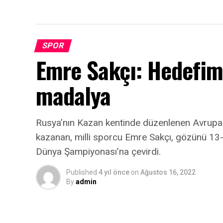
SPOR
Emre Sakçı: Hedefi
madalya
Rusya’nın Kazan kentinde düzenlenen Avrup
kazanan, milli sporcu Emre Sakçı, gözünü 13-1
Dünya Şampiyonası’na çevirdi.
Published
4 yıl önce
on
Ağustos 16, 2022
By
admin