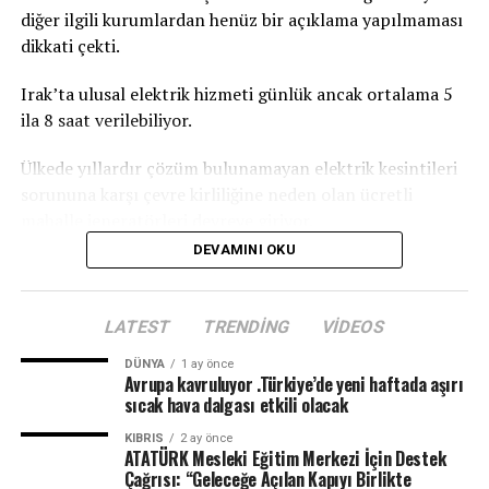
diğer ilgili kurumlardan henüz bir açıklama yapılmaması
dikkati çekti.
Irak’ta ulusal elektrik hizmeti günlük ancak ortalama 5
ila 8 saat verilebiliyor.
Ülkede yıllardır çözüm bulunamayan elektrik kesintileri
sorununa karşı çevre kirliliğine neden olan ücretli
mahalle jeneratörleri devreye giriyor.
DEVAMINI OKU
LATEST
TRENDING
VIDEOS
DÜNYA
1 ay önce
Avrupa kavruluyor .Türkiye’de yeni haftada aşırı
sıcak hava dalgası etkili olacak
KIBRIS
2 ay önce
ATATÜRK Mesleki Eğitim Merkezi İçin Destek
Çağrısı: “Geleceğe Açılan Kapıyı Birlikte