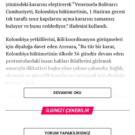
yönündeki kararını eleştirerek “Venezuela Bolivarcı
Cumhuriyeti, Kolombiya hükümetinin, 1 Haziran gecesi
tek taraflı sınır kapılarını açma kararını zamansız
buluyor ve bunu reddediyor.” ifadesini kullandı.
Kolombiya yetkililerini, ikili koordinasyon görüşmeleri
için diyaloğa davet eden Arreaza, “Bu tür bir karar,
Kolombiya hükümetinin ülkede 36 gündür devam eden
protestolardaki insan hakları ihlallerini gizlemek
amacıyla dikkatleri başka yöne çekme çabasıdır. Sağlık,
ekonomi ve güvenlik konularını tartışmak için diyaloğa
hazırız.” dedi.
DEVAMINI OKU
Arreaza, hükümet olarak Kolombiya ile sınır sorunlarına
her zaman uluslararası hukuk ve iyi komşuluk ilkesine
göre riayet ettiklerini belirterek tek taraflı sınır
İLGİNİZİ ÇEKEBİLİR
açmanın iki ülkeye de bir katkısının olmayacağını
söyledi.
YORUM YAPABILIRSINIZ