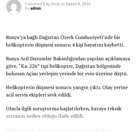
1956 yılından bu yana en sıcak haziran ayı gecesi
KAÇIRMAYIN
Published
9 ay önce
on
Kasım 8, 2025
Şili’den AstraZeneca kararı: 45 yaşından küçüklere
By
admin
kaydedildi.
yapılmayacak
Bolzano’da dün gece en düşük sıcaklık 25,4 derece
ölçüldü ve gece boyunca bu değer daha aşağıya düşmedi.
Rusya’ya bağlı Dağıstan Özerk Cumhuriyeti’nde bir
helikopterin düşmesi sonucu 4 kişi hayatını kaybetti.
Basına yansıyan uzmanların hava tahminlerine göre, bir
haftadır devam eden aşırı sıcaklıkların 29 Haziran’a
Rusya Acil Durumlar Bakanlığından yapılan açıklamaya
kadar farklı noktalarda zirve yapması öngörülüyor.
göre, “Ka-226” tipi helikopter, Dağıstan bölgesinde
bulunan Açisu yerleşim yerinde bir evin üzerine düştü.
Fransa’da ise, aşırı sıcaklar nedeniyle can kaybı hızla
artıyor. Kentte cenaze töreni öncesi naaşların muhafaza
Helikopterin düşmesi sonucu yangın çıktı. Olay yerine
edildiği cenaze salonlarının dolduğu belirtildi. Fransa
acil servis ekipleri sevk edildi.
Ulusal Cenaze Hizmetleri Federasyonu Sözcüsü,
Paris’teki iki cenaze salonunun da dolduğunu doğruladı,
Olayla ilgili soruşturma başlatılırken, kazaya teknik
kente yakın çevresindeki cenaze salonlarında da
arızanın neden olduğu ifade edildi.
yoğunluk yaşandığını kaydetti. Fransa’daki acil sağlık
hizmeti veren kurumun verilerine göre, Paris’te geçen
Helikopterin, Kizlyar Elektromekanik Fabrikası
gün aşırı sıcaklardan etkilendiği değerlendirilen 109 kişi
çalışanlarını taşıdığı belirtildi.