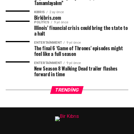
Tamamlayalım”
KIBRIS
2 ay önce
Birkibris.com
POLITICS
9 yıl önce
Illinois’ financial crisis could bring the state to
a halt
ENTERTAINMENT
9 yıl önce
The final 6 ‘Game of Thrones’ episodes might
feel like a full season
ENTERTAINMENT
9 yıl önce
New Season 8 Walking Dead trailer flashes
forward in time
TRENDING