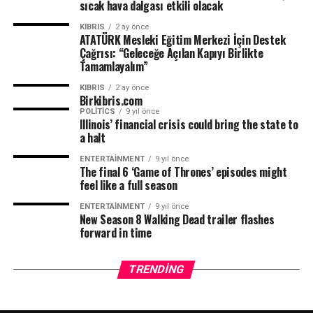
sıcak hava dalgası etkili olacak
KIBRIS
2 ay önce
ATATÜRK Mesleki Eğitim Merkezi İçin Destek
Çağrısı: “Geleceğe Açılan Kapıyı Birlikte
Tamamlayalım”
KIBRIS
2 ay önce
Birkibris.com
POLITICS
9 yıl önce
Illinois’ financial crisis could bring the state to
a halt
ENTERTAINMENT
9 yıl önce
The final 6 ‘Game of Thrones’ episodes might
feel like a full season
ENTERTAINMENT
9 yıl önce
New Season 8 Walking Dead trailer flashes
forward in time
TRENDING