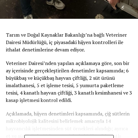
Tarım ve Doğal Kaynaklar Bakanlığı’na bağlı Veteriner
Dairesi Müdürlüğü, iç piyasadaki hijyen kontrolleri ile
ithalat denetimlerine devam ediyor.
Veteriner Dairesi’nden yapılan açıklamaya göre, son bir
ay içerisinde gerçekleştirilen denetimler kapsamında; 6
büyükbaş ve küçükbaş hayvan çiftliği, 2 süt ürünü
imalathanesi, 5 et işleme tesisi, 5 yumurta paketleme
tesisi, 4 kanatlı hayvan çiftliği, 3 kanatlı kesimhanesi ve 3
kasap işletmesi kontrol edildi.
Açıklamada, hijyen denetimleri kapsamında, çiğ sütlerin
mikrobiyolojik kalitesini belirlemek amacıyla 14
hayvancılık işletmesinden süt örnekleri alındığı; ayrıca
et ve süt ürünleri işleyen tesislerle birlikte 2 kanatlı