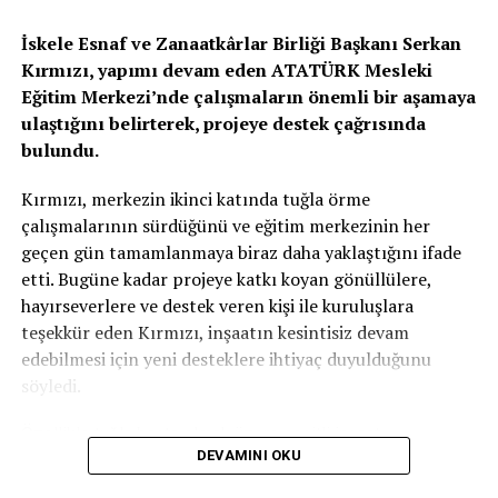
İskele Esnaf ve Zanaatkârlar Birliği Başkanı Serkan
Kırmızı, yapımı devam eden ATATÜRK Mesleki
Eğitim Merkezi’nde çalışmaların önemli bir aşamaya
ulaştığını belirterek, projeye destek çağrısında
bulundu.
Kırmızı, merkezin ikinci katında tuğla örme
çalışmalarının sürdüğünü ve eğitim merkezinin her
geçen gün tamamlanmaya biraz daha yaklaştığını ifade
etti. Bugüne kadar projeye katkı koyan gönüllülere,
hayırseverlere ve destek veren kişi ile kuruluşlara
teşekkür eden Kırmızı, inşaatın kesintisiz devam
edebilmesi için yeni desteklere ihtiyaç duyulduğunu
söyledi.
Özellikle tuğla başta olmak üzere çeşitli inşaat
DEVAMINI OKU
malzemelerinin temin edilmesinin önem taşıdığını
vurgulayan Kırmızı, projenin tamamen gönüllü katkılar ve