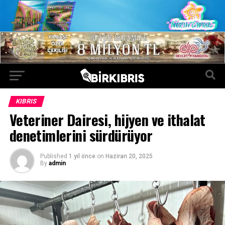
KIBRIS
Veteriner Dairesi, hijyen ve ithalat
denetimlerini sürdürüyor
Published
1 yıl önce
on
Haziran 20, 2025
By
admin