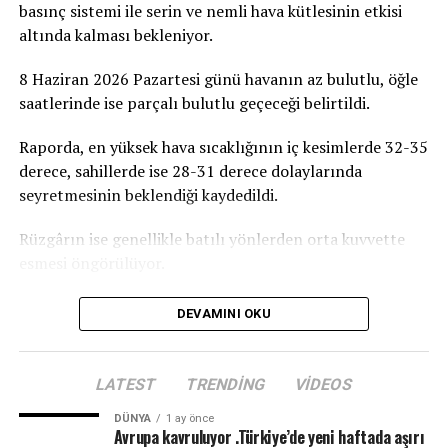
basınç sistemi ile serin ve nemli hava kütlesinin etkisi
Birçok Meslek Dalında Eğitim Verilecek
altında kalması bekleniyor.
Tamamlanmasının ardından ATATÜRK Mesleki Eğitim
8 Haziran 2026 Pazartesi günü havanın az bulutlu, öğle
Merkezi’nde terzilik, ayakkabıcılık, kaynakçılık,
saatlerinde ise parçalı bulutlu geçeceği belirtildi.
tesisatçılık, robotik kodlama, oto elektrik, oto kaporta,
kuaförlük ve berberlik gibi birçok alanda mesleki eğitim
Raporda, en yüksek hava sıcaklığının iç kesimlerde 32-35
verilmesi planlanıyor. Merkezin, KKTC’nin mesleki
derece, sahillerde ise 28-31 derece dolaylarında
eğitim altyapısına önemli katkılar sağlaması ve
seyretmesinin beklendiği kaydedildi.
gençlerin istihdam olanaklarını artırması hedefleniyor.
Rüzgârın ise genellikle batılı yönlerden orta kuvvette
esmesi öngörülüyor.
DEVAMINI OKU
LATEST
TRENDING
VIDEOS
DÜNYA
1 ay önce
Avrupa kavruluyor .Türkiye’de yeni haftada aşırı